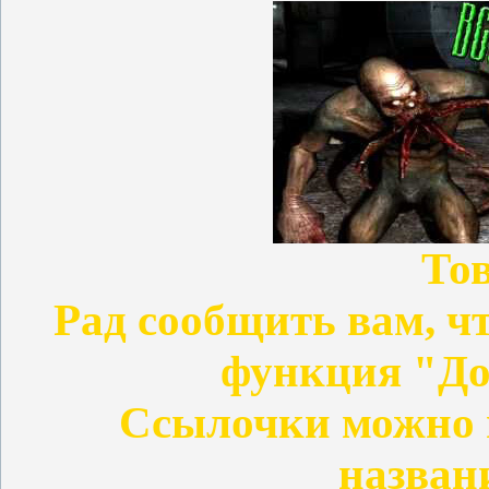
То
Рад сообщить вам, чт
функция "До
Ссылочки можно 
назван