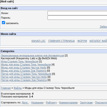
[
Мой сайт
]
Вход на сайт
Логин:
Пароль:
запомнить
Забыл
Меню сайта
КАНАЛ LSC
ГЛАВНАЯ СТРАНИЦА
ФОРУМ
КАТАЛОГ ФА
Categories
Лицензионные журнальные ключи для Антивирусов
[2]
Касперский (Kaspersky Lab) и Др.Веб(Dr.Web)
Игра Сталкер Тень Чернобыля
[1]
Моды для игры Сталкер Тень Чернобыля
[4]
Моды для игры Сталкер Чистое Небо
[0]
Моды для игры Сталкер Зов Припяти
[0]
Патчи для игры Сталкер Тень Чернобыля
[0]
Патчи для игры Сталкер Чистое Небо
[0]
Патчи для игры Сталкер Зов Припяти
[0]
Главная
»
Файлы
» Моды для игры Сталкер Тень Чернобыля
В категории материалов
:
4
Показано материалов
:
1-4
Сортировать по
:
Дате
·
Названию
·
Рейтингу
·
Комментариям
·
Загрузкам
·
Просмот