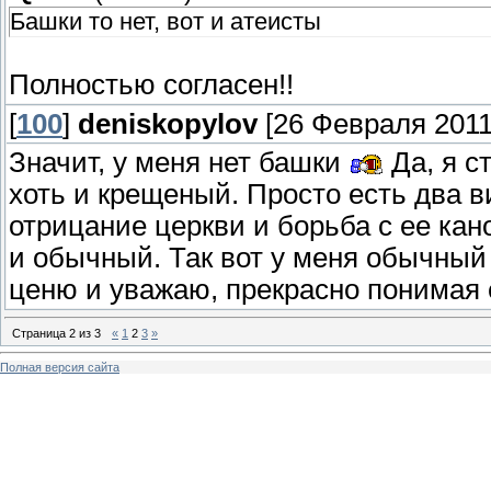
Башки то нет, вот и атеисты
Полностью согласен!!
[
100
]
deniskopylov
[26 Февраля 2011,
Значит, у меня нет башки
Да, я с
хоть и крещеный. Просто есть два 
отрицание церкви и борьба с ее кано
и обычный. Так вот у меня обычный 
ценю и уважаю, прекрасно понимая 
Страница
2
из
3
«
1
2
3
»
Полная версия сайта