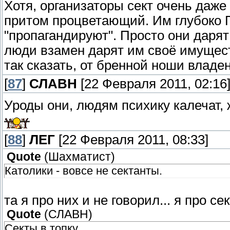
Хотя, организаторы сект очень даже
притом процветающий. Им глубоко 
"пропагандируют". Просто они даря
люди взамен дарят им своё имущест
так сказать, от бренной ноши вла
[
87
]
СЛАВН
[22 Февраля 2011, 02:16
Уроды они, людям психику калечат,
[
88
]
ЛЕГ
[22 Февраля 2011, 08:33]
Quote
(
Шахматист
)
Католики - вовсе не сектанты.
та я про них и не говорил... я про се
Quote
(
СЛАВН
)
Секты в топку