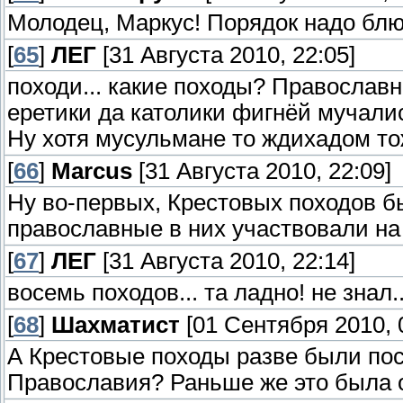
Молодец, Маркус! Порядок надо блю
[
65
]
ЛЕГ
[31 Августа 2010, 22:05]
походи... какие походы? Православн
еретики да католики фигнёй мучалис
Ну хотя мусульмане то ждихадом тож
[
66
]
Marcus
[31 Августа 2010, 22:09]
Ну во-первых, Крестовых походов был
православные в них участвовали на
[
67
]
ЛЕГ
[31 Августа 2010, 22:14]
восемь походов... та ладно! не знал..
[
68
]
Шахматист
[01 Сентября 2010, 
А Крестовые походы разве были пос
Православия? Раньше же это была о