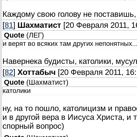
Каждому свою голову не поставишь,
[
81
]
Шахматист
[20 Февраля 2011, 1
Quote
(
ЛЕГ
)
и верят во всяких там других непонятных..
Навернека будисты, католики, мусул
[
82
]
Хоттабыч
[20 Февраля 2011, 16:
Quote
(
Шахматист
)
католики
ну, на то пошло, католицизм и право
и в другой вера в Иисуса Христа, и 
спорный вопрос)