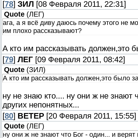
[
78
]
ЗИЛ
[08 Февраля 2011, 22:31]
Quote
(
ЛЕГ
)
ага, а я всё диву даюсь почему этого не м
им плохо рассказывают?
А кто им рассказывать должен,это 
[
79
]
ЛЕГ
[09 Февраля 2011, 08:42]
Quote
(
ЗИЛ
)
А кто им рассказывать должен,это было з
ну не знаю кто.... ну они ж не знают 
других непонятных...
[
80
]
ВЕТЕР
[20 Февраля 2011, 15:55]
Quote
(
ЛЕГ
)
ну они ж не знают что Бог - один... и верят