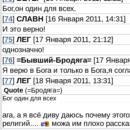
Бог,он один для всех.
[
74
]
СЛАВН
[16 Января 2011, 14:31]
И это верно!
[
75
]
ЛЕГ
[17 Января 2011, 21:12]
однозначно!
[
76
]
=Бывший-Бродяга=
[17 Января
Я верю в Бога и только в Бога,я со
[
77
]
ЛЕГ
[18 Января 2011, 13:31]
Quote
(
=Бродяга=
)
Бог один для всех
ага, а я всё диву даюсь почему этог
религий....
можа им плохо расск