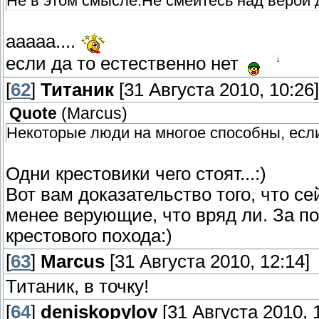
Не в этом смысле.Не смейтесь над верой д
ааааа....
если да то естественно нет
[
62
]
Титаник
[31 Августа 2010, 10:26]
Quote
(
Marcus
)
Некоторые люди на многое способны, если 
Одни крестовики чего стоят...:)
Вот вам доказательство того, что с
менее верующие, что вряд ли. За по
крестового похода:)
[
63
]
Marcus
[31 Августа 2010, 12:14]
Титаник, в точку!
[
64
]
deniskopylov
[31 Августа 2010, 