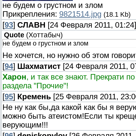
не будем о грустном и злом
Прикрепления:
9821514.jpg
(18.1 Kb)
[
93
]
СЛАВН
[24 Февраля 2011, 01:24
Quote
(
Хоттабыч
)
не будем о грустном и злом
Не хочется, но нужно об этом говор
[
94
]
Шахматист
[24 Февраля 2011, 0
Харон
, и так все знают. Прекрати п
раздела "Прочие"!
[
95
]
Кремень
[25 Февраля 2011, 23:0
Не ну как бы,да какой как бы я вер
можно быть атеистом!Если ты крещ
верующим!!!
[
96
]
deniskopylov
[26 Февраля 2011, 