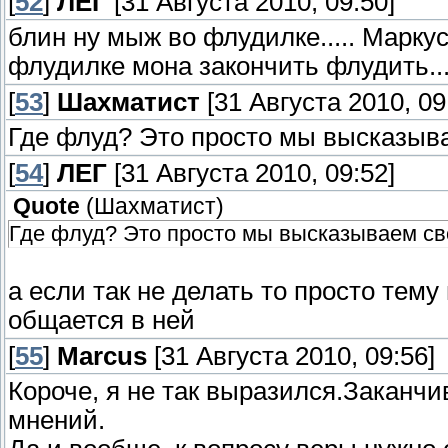
[
52
]
ЛЕГ
[31 Августа 2010, 09:50]
блин ну мыж во флудилке..... Марку
флудилке мона закончить флудить...
[
53
]
Шахматист
[31 Августа 2010, 09
Где флуд? Это просто мы высказыва
[
54
]
ЛЕГ
[31 Августа 2010, 09:52]
Quote
(
Шахматист
)
Где флуд? Это просто мы высказываем св
а если так не делать то просто тему 
общается в ней
[
55
]
Marcus
[31 Августа 2010, 09:56]
Короче, я не так выразился.Заканчи
мнений.