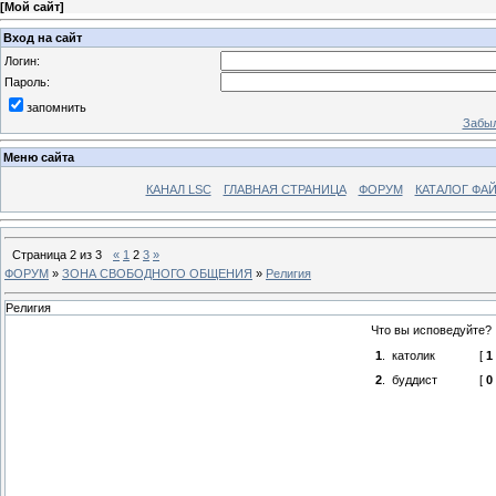
[
Мой сайт
]
Вход на сайт
Логин:
Пароль:
запомнить
Забыл
Меню сайта
КАНАЛ LSC
ГЛАВНАЯ СТРАНИЦА
ФОРУМ
КАТАЛОГ ФА
Страница
2
из
3
«
1
2
3
»
ФОРУМ
»
ЗОНА СВОБОДНОГО ОБЩЕНИЯ
»
Религия
Религия
Что вы исповедуйте?
1
.
католик
[
1
2
.
буддист
[
0