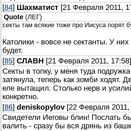
[
84
]
Шахматист
[21 Февраля 2011, 1
Quote
(
ЛЕГ
)
секты там всякие тоже про Иисуса порят бу
Католики - вовсе не сектанты. У ни
будет.
[
85
]
СЛАВН
[21 Февраля 2011, 17:58
Секты в топку, у меня туда подружк
затянула, теперь как зомби ходят. 
еле вытащил. Столько нерв и усилий
конкретно.
[
86
]
deniskopylov
[22 Февраля 2011, 
Свидетели Иеговы блин! Послать бы 
валить - сразу бы вся дрянь из баш