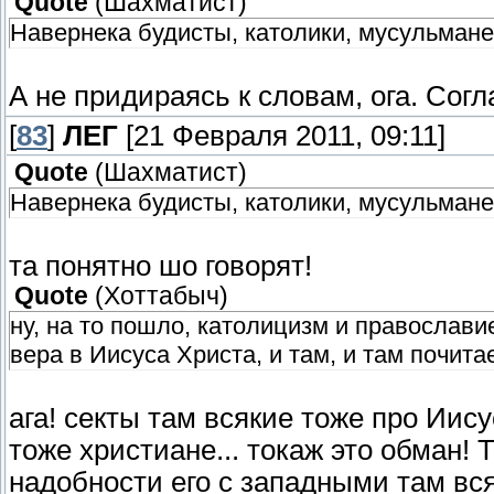
Quote
(
Шахматист
)
Навернека будисты, католики, мусульмане 
А не придираясь к словам, ога. Согл
[
83
]
ЛЕГ
[21 Февраля 2011, 09:11]
Quote
(
Шахматист
)
Навернека будисты, католики, мусульмане 
та понятно шо говорят!
Quote
(
Хоттабыч
)
ну, на то пошло, католицизм и православие
вера в Иисуса Христа, и там, и там почита
ага! секты там всякие тоже про Иису
тоже христиане... токаж это обман! 
надобности его с западными там вся