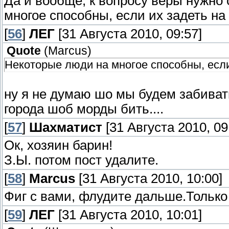
Да и вообще, к вопросу веры нужно
многое способны, если их задеть на 
[
56
]
ЛЕГ
[31 Августа 2010, 09:57]
Quote
(
Marcus
)
Некоторые люди на многое способны, если 
ну я не думаю шо мы будем забивать
города шоб морды бить....
[
57
]
Шахматист
[31 Августа 2010, 09
Ок, хозяин барин!
З.Ы. потом пост удалите.
[
58
]
Marcus
[31 Августа 2010, 10:00]
Фиг с вами, флудите дальше.Только
[
59
]
ЛЕГ
[31 Августа 2010, 10:01]