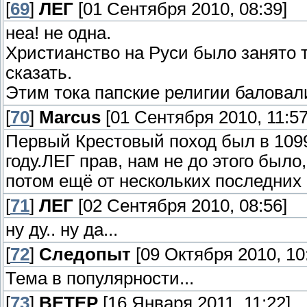
[
69
]
ЛЕГ
[01 Сентября 2010, 08:39]
неа! не одна.
Христианство на Руси было занято т
сказать.
Этим тока папские религии баловалис
[
70
]
Marcus
[01 Сентября 2010, 11:57
Первый Крестовый поход был в 1099 
году.ЛЕГ прав, нам не до этого было
потом ещё от нескольких последних
[
71
]
ЛЕГ
[02 Сентября 2010, 08:56]
ну ду.. ну да...
[
72
]
Следопыт
[09 Октября 2010, 10
Тема в популярности...
[
73
]
ВЕТЕР
[16 Января 2011, 11:22]