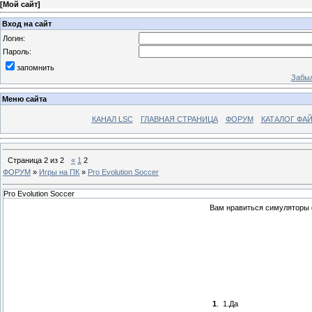
[
Мой сайт
]
Вход на сайт
Логин:
Пароль:
запомнить
Забыл
Меню сайта
КАНАЛ LSC
ГЛАВНАЯ СТРАНИЦА
ФОРУМ
КАТАЛОГ ФА
Страница
2
из
2
«
1
2
ФОРУМ
»
Игры на ПК
»
Pro Evolution Soccer
Pro Evolution Soccer
Вам нравиться симуляторы
1
.
1.Да