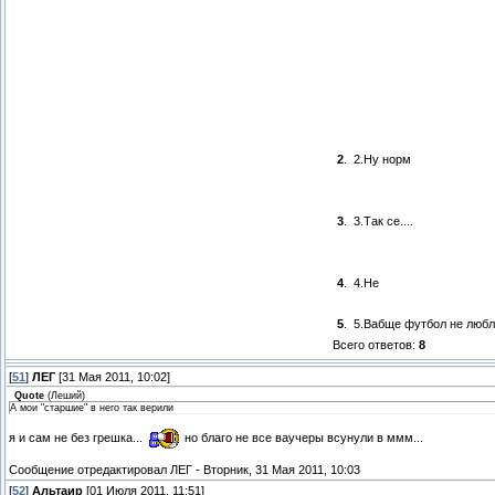
2
.
2.Ну норм
3
.
3.Так се....
4
.
4.Не
5
.
5.Вабще футбол не любл
Всего ответов:
8
[
51
]
ЛЕГ
[31 Мая 2011, 10:02]
Quote
(
Леший
)
А мои "старшие" в него так верили
я и сам не без грешка...
но благо не все ваучеры всунули в ммм...
Сообщение отредактировал
ЛЕГ
-
Вторник, 31 Мая 2011, 10:03
[
52
]
Альтаир
[01 Июля 2011, 11:51]