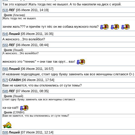
Так это хорошо! Жать тогда пес не вышел. А то бы накопили на диск с игрой.
[
53
]
ЛЕГ
[05 Июля 2011, 14:19]
Quote
(
Альтаир
)
Жать тогда пес не вышел.
зачем жать??? и причём тут пёс он же собака мужского пола?
[
54
]
Леший
[05 Июля 2011, 16:35]
А женского...Это волейбол?
[
55
]
ЛЕГ
[06 Июля 2011, 08:44]
Quote
(
Леший
)
А женского...Это волейбол?
женского это "теннис" = они там так орут... вах!
[
56
]
Леший
[06 Июля 2011, 16:57]
И название подходящие, стоит одну букву заменить как все женчщины слетаюся О-)
[
57
]
СЛАВН
[06 Июля 2011, 17:54]
Вам не кажется, что вы отклонились от сути темы?
[
58
]
ЛЕГ
[07 Июля 2011, 08:35]
Quote
(
Леший
)
стоит одну букву заменить как все женчщины слетаюся
ха-ха-ха!!!
Quote
(
СЛАВН
)
Вам не кажется, что вы отклонились от сути темы?
[
59
]
Леший
[07 Июля 2011, 12:14]