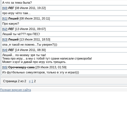
А что за тема была?
[
60
]
ЛЕГ
[08 Июля 2011, 19:22]
про игру чёто там...
[
61
]
Леший
[08 Июля 2011, 20:11]
Про какую?
[
62
]
ЛЕГ
[13 Июля 2011, 09:07]
Леший ты чё??? про ПЕС!
[
63
]
Леший
[13 Июля 2011, 18:53]
опа ,я такой не помню...Ты уверен?)))
[
64
]
ЛЕГ
[14 Июля 2011, 08:30]
Леший... по-моему зря ты так!
Тема про игру... а мы с тобой тут срани написали стрикороба!
Может хэрэ! и давай про игру хоть трещать.
[
65
]
Орочимару-сама
[29 Июля 2013, 01:59]
Из футбольных симуляторов, только в эту и играл)))
Страница
2
из
2
«
1
2
Полная версия сайта