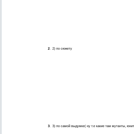
2
.
2) по сюжету
3
.
3) по самой выдумке( ну т.е какие там мутанты, юни