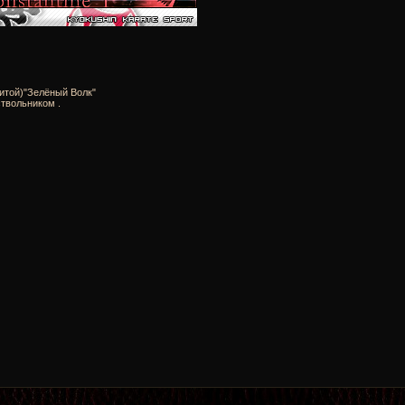
итой)"Зелёный Волк"
твольником .