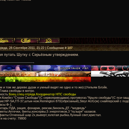
Среда, 28 Сентября 2011, 21:22 | Сообщение #
107
зя путать Шутку с Серьёзным утверждением.
м и том же дереве дурак и умный видят не одно и то же(с)Уильям Блэйк.
:Глава свободы в метро.
ность:
Боец спец-отряда.Координатор НПС свободы
я:Комбез "Страж Свободы"(С сервоприводами),противогаз."Крыло свободы"(С пси-защ
ие:HP-SA,ГП-37,штык-нож.Remington 870(обрезаный),Steyr AUG(м) снайперский с подс
асы:Ф-1.
нтарь:ПДА, рация, фонарик, рюкзак,бинокль,ДТ.-"медведь"
меты:Аптечки, бинты,консервы,5 энергетиков,3 "пузыря" казаков.
факты:Огненный шар 2х,выверт,золотая рыбка.Лунный свет,кристал.
ги на счету: 79800