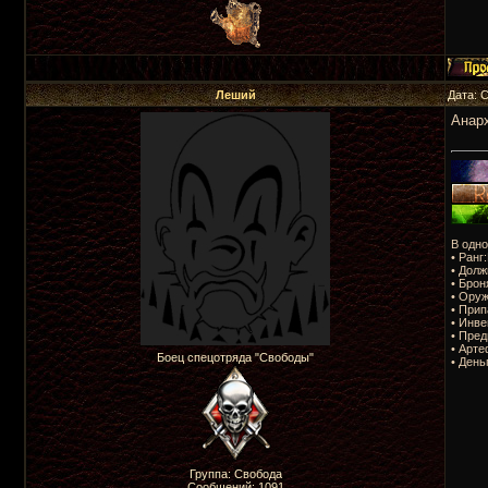
Леший
Дата: 
Анарх
В одно
• Ранг
• Долж
• Брон
• Оруж
• Прип
• Инве
• Пред
• Арте
Боец спецотряда "Свободы"
• День
Группа: Свобода
Сообщений:
1091