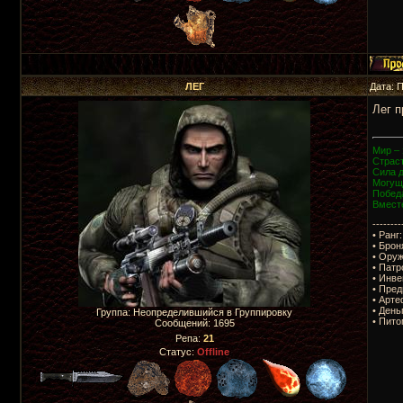
ЛЕГ
Дата: 
Лег п
Мир – 
Страст
Сила 
Могущ
Побед
Вмест
--------
• Ранг:
• Брон
• Оруж
• Патр
• Инве
• Пред
• Арте
• День
Группа: Неопределившийся в Группировку
• Пито
Сообщений:
1695
Репа:
21
Статус:
Offline