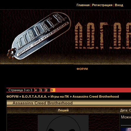
Главная
|
Регистрация
|
Вход
ФОРУМ
Страница
3
из
3
«
1
2
3
ФОРУМ
»
Б.О.Л.Т.А.Л.К.А.
»
Игры на ПК
»
Assassins Creed Brotherhood
Assassins Creed Brotherhood
Леший
Дата: 
Можн