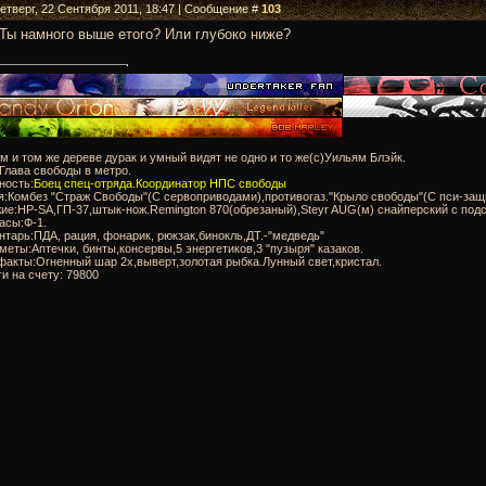
Четверг, 22 Сентября 2011, 18:47 | Сообщение #
103
 Ты намного выше етого? Или глубоко ниже?
м и том же дереве дурак и умный видят не одно и то же(с)Уильям Блэйк.
:Глава свободы в метро.
ность:
Боец спец-отряда.Координатор НПС свободы
я:Комбез "Страж Свободы"(С сервоприводами),противогаз."Крыло свободы"(С пси-защ
ие:HP-SA,ГП-37,штык-нож.Remington 870(обрезаный),Steyr AUG(м) снайперский с подс
асы:Ф-1.
нтарь:ПДА, рация, фонарик, рюкзак,бинокль,ДТ.-"медведь"
меты:Аптечки, бинты,консервы,5 энергетиков,3 "пузыря" казаков.
факты:Огненный шар 2х,выверт,золотая рыбка.Лунный свет,кристал.
ги на счету: 79800