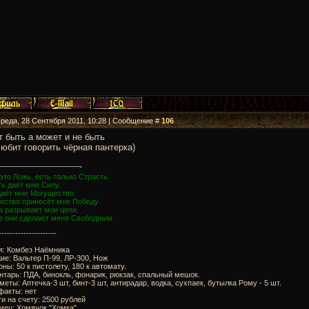
Среда, 28 Сентября 2011, 10:28 | Сообщение #
106
 быть а может и не быть
любит говорить чёрная пантерка)
это Ложь, есть только Страсть.
ь даёт мне Силу.
даёт мне Могущество.
ество принесёт мне Победу.
а разрывает мои цепи.
е они сделают меня Свободным.
---------------------
я: Комбез Наёмника
ие: Вальтер П-99, ЛР-300, Нож
оны: 50 к пистолету, 180 к автомату.
нтарь: ПДА, бинокль, фонарик, рюкзак, спальный мешок.
меты: Аптечка-3 шт, бинт-3 шт, антирадар, водка, сухпаек, бутылка Рому - 5 шт.
факты: нет
ги на счету: 2500 рублей
мец: Хомячок "Хомка"