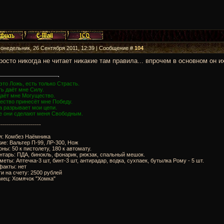
Понедельник, 26 Сентября 2011, 12:39 | Сообщение #
104
росто никогда не читает никакие там правила... впрочем в основном он и
это Ложь, есть только Страсть.
ь даёт мне Силу.
даёт мне Могущество.
ество принесёт мне Победу.
а разрывает мои цепи.
е они сделают меня Свободным.
---------------------
я: Комбез Наёмника
ие: Вальтер П-99, ЛР-300, Нож
оны: 50 к пистолету, 180 к автомату.
нтарь: ПДА, бинокль, фонарик, рюкзак, спальный мешок.
меты: Аптечка-3 шт, бинт-3 шт, антирадар, водка, сухпаек, бутылка Рому - 5 шт.
факты: нет
ги на счету: 2500 рублей
мец: Хомячок "Хомка"