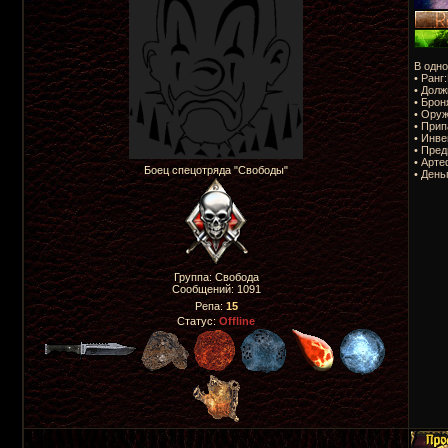
В одно
• Ранг
• Долж
• Брон
• Оруж
• Прип
• Инве
• Пред
• Арте
Боец спецотряда "Свободы"
• День
Группа: Свобода
Сообщений:
1091
Репа:
15
Статус:
Offline