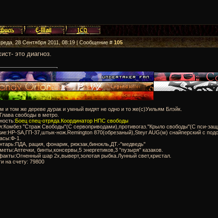
Среда, 28 Сентября 2011, 08:19 | Сообщение #
105
ист- это диагноз.
м и том же дереве дурак и умный видят не одно и то же(с)Уильям Блэйк.
:Глава свободы в метро.
ность:
Боец спец-отряда.Координатор НПС свободы
я:Комбез "Страж Свободы"(С сервоприводами),противогаз."Крыло свободы"(С пси-защ
ие:HP-SA,ГП-37,штык-нож.Remington 870(обрезаный),Steyr AUG(м) снайперский с подс
асы:Ф-1.
нтарь:ПДА, рация, фонарик, рюкзак,бинокль,ДТ.-"медведь"
меты:Аптечки, бинты,консервы,5 энергетиков,3 "пузыря" казаков.
факты:Огненный шар 2х,выверт,золотая рыбка.Лунный свет,кристал.
ги на счету: 79800