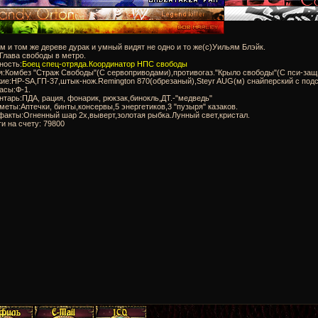
м и том же дереве дурак и умный видят не одно и то же(с)Уильям Блэйк.
:Глава свободы в метро.
ность:
Боец спец-отряда.Координатор НПС свободы
я:Комбез "Страж Свободы"(С сервоприводами),противогаз."Крыло свободы"(С пси-защ
ие:HP-SA,ГП-37,штык-нож.Remington 870(обрезаный),Steyr AUG(м) снайперский с подс
асы:Ф-1.
нтарь:ПДА, рация, фонарик, рюкзак,бинокль,ДТ.-"медведь"
меты:Аптечки, бинты,консервы,5 энергетиков,3 "пузыря" казаков.
факты:Огненный шар 2х,выверт,золотая рыбка.Лунный свет,кристал.
ги на счету: 79800