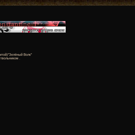
итой)"Зелёный Волк"
твольником .