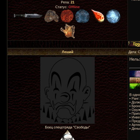
Репа:
21
Статус:
Offline
Леший
Дата: 
Нель
В одно
• Ранг
• Долж
• Брон
• Оруж
• Прип
• Инве
• Пред
• Арте
Боец спецотряда "Свободы"
• День