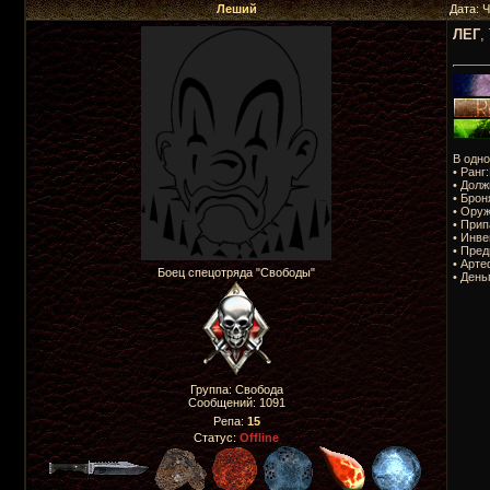
Леший
Дата: 
ЛЕГ
,
В одно
• Ранг
• Долж
• Брон
• Оруж
• Прип
• Инве
• Пред
• Арте
Боец спецотряда "Свободы"
• День
Группа: Свобода
Сообщений:
1091
Репа:
15
Статус:
Offline