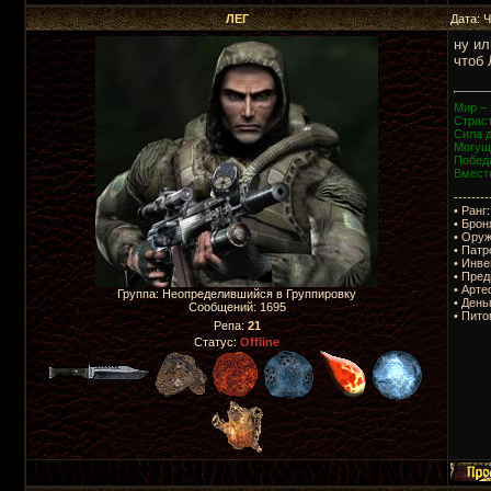
ЛЕГ
Дата: 
ну ил
чтоб 
Мир – 
Страст
Сила 
Могущ
Побед
Вмест
--------
• Ранг:
• Брон
• Оруж
• Патр
• Инве
• Пред
• Арте
Группа: Неопределившийся в Группировку
• День
Сообщений:
1695
• Пито
Репа:
21
Статус:
Offline