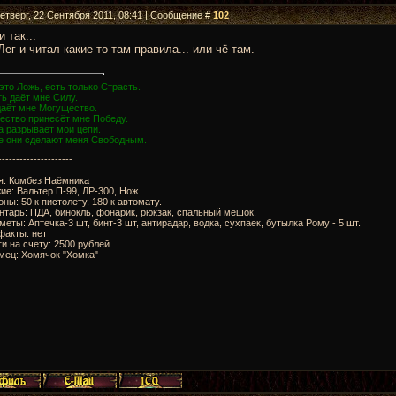
Четверг, 22 Сентября 2011, 08:41 | Сообщение #
102
и так...
Лег и читал какие-то там правила... или чё там.
это Ложь, есть только Страсть.
ь даёт мне Силу.
даёт мне Могущество.
ество принесёт мне Победу.
а разрывает мои цепи.
е они сделают меня Свободным.
---------------------
я: Комбез Наёмника
ие: Вальтер П-99, ЛР-300, Нож
оны: 50 к пистолету, 180 к автомату.
нтарь: ПДА, бинокль, фонарик, рюкзак, спальный мешок.
меты: Аптечка-3 шт, бинт-3 шт, антирадар, водка, сухпаек, бутылка Рому - 5 шт.
факты: нет
ги на счету: 2500 рублей
мец: Хомячок "Хомка"