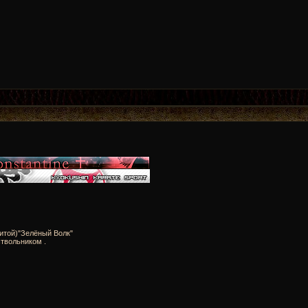
итой)"Зелёный Волк"
твольником .