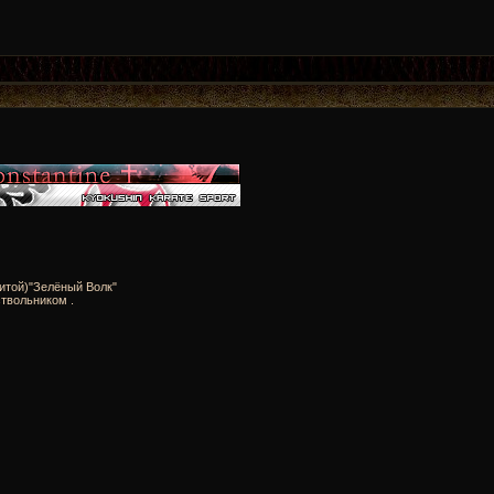
итой)"Зелёный Волк"
твольником .