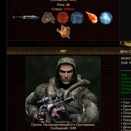
Репа:
15
Статус:
Offline
ЛЕГ
Дата: 
может
(как 
Мир – 
Страст
Сила 
Могущ
Побед
Вмест
--------
• Ранг:
• Брон
• Оруж
• Патр
• Инве
• Пред
• Арте
Группа: Неопределившийся в Группировку
• День
Сообщений:
1695
• Пито