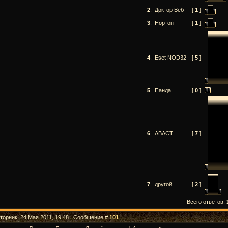
2
.
Доктор Веб
[
1
]
3
.
Нортон
[
1
]
4
.
Eset NOD32
[
5
]
5
.
Панда
[
0
]
6
.
АВАСТ
[
7
]
7
.
другой
[
2
]
Всего ответов:
Вторник, 24 Мая 2011, 19:48 | Сообщение #
101