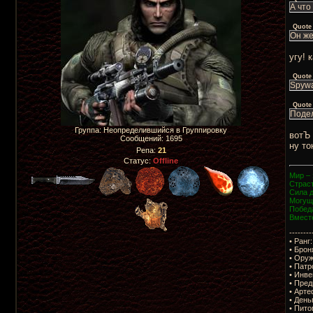
А что
Quote
Он же
угу! 
Quote
Spywa
Quote
Поде
Группа: Неопределившийся в Группировку
вотЪ
Сообщений:
1695
ну то
Репа:
21
Статус:
Offline
Мир – 
Страст
Сила 
Могущ
Побед
Вмест
--------
• Ранг:
• Брон
• Оруж
• Патр
• Инве
• Пред
• Арте
• День
• Пито