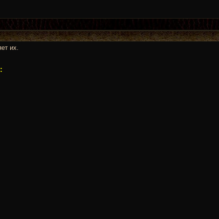
ет их.
: