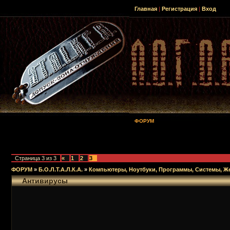
Главная
|
Регистрация
|
Вход
ФОРУМ
Страница
3
из
3
«
1
2
3
ФОРУМ
»
Б.О.Л.Т.А.Л.К.А.
»
Компьютеры, Ноутбуки, Программы, Системы, Ж
Антивирусы