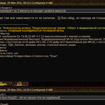
Среда, 25 Мая 2011, 08:13 | Сообщение #
102
(
=Бродяга=
)
сканирует за 3 минуты и находит дофига вирусов
при том вне зависимости от их наличия. :))) Без обид, но никогда не слыш
. Телепатически активен. Предположительное звание ~Оберст в федеративной систем
ность:
ГЛАВНЫЙ КООРДИНАТОР РОЛЕВОЙ ИГРЫ
: Мастер.
я: комбинезон Ex-Tit.96.24.WF-V:1.13 приспособленный к зимним условиям.
ие:Модифицированный Винторез, Модифицированный 9А-91 (под патрон Винтореза), Dea
оны: к пистолетам (0.45 дюйм HS к DE, 0.45 дюйм АСР Бронебойный для MK23), к пист
нтарь: ПДА, бинокль, фонарик, рюкзак, спальный мешок, рация.
дметы:
факты:
ги на счету: нет.
мец:гибрид Псевдособаки и Слепого пса: "Клык".
Среда, 25 Мая 2011, 10:39 | Сообщение #
103
(
ЛЕГ
)
я был Нод32... яб не сказал что он надёжный.
(
Леший
)