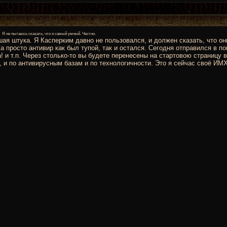
.
Я не пытаюсь сказать, что я самый умный. Честно.
шая штука. Я Касперким давно не пользовался, и должен сказать, что о
просто антивир как был тупой, так и остался. Сегодня отправился в по
 и т.п. Через столько-то вы будете перенесены на стартовою страницу 
, и по антивирусным базам и по технологичности. Это я сейчас своё ИМ