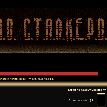
елезо
»
Антивирусы
(Лучший защитник ПК)
Какой по вашему мнению лу
1
.
Касперский
[
3
]