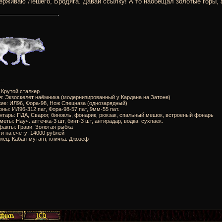
рживаю Лешего, Бродяга. Давай ссылку! А то наобещал золотые горы, а
__
: Крутой сталкер
я: Экзоскелет наёмника (модернизированный у Кардана на Затоне)
ие: ИЛ96, Фора-98, Нож Спецназа (однозарядный)
оны: ИЛ96-312 пат, Фора-98-57 пат, 9мм-55 пат.
нтарь: ПДА, Сварог, бинокль, фонарик, рюкзак, спальный мешок, встроеный фонарь
меты: Науч. аптечка-3 шт, бинт-3 шт, антирадар, водка, сухпаек.
факты: Грави, Золотая рыбка
ги на счету: 14000 рублей
мец: Кабан-мутант, кличка: Джозеф