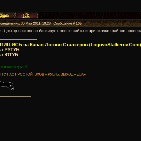
Понедельник, 30 Мая 2011, 19:28 | Сообщение #
105
я Доктор постоянно блокирует левые сайты и при скачке файлов проверя
ИШИСЬ на Канал Логово Сталкеров (LogovoStalkerov.Com)
ал РУТУБ
ал ЮТУБ
_________________
о я и никто другой.
Н У НАС ПРОСТОЙ: ВХОД – РУБЛЬ, ВЫХОД – ДВА»
_________________