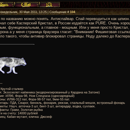
Понедельник, 30 Мая 2011, 13:25 | Сообщение #
104
 по названию можно понять. Антиспайвар. Спай переводиться как шпион
чал себе Касперский Кристал, в России издаётся как PURE. Очень хоро
ым, функциональным, а главное - мощным. Или у меня просто Кристал, а 
рона а у меня страница браузера гласит: "Внимание! Фишинговая ссылка!
ло такого, чтобы антивир блокировал страницы. Ноду далеко до Каспера
__
: Крутой сталкер
я: Экзоскелет наёмника (модернизированный у Кардана на Затоне)
ие: ИЛ96, Фора-98, Нож Спецназа (однозарядный)
оны: ИЛ96-312 пат, Фора-98-57 пат, 9мм-55 пат.
нтарь: ПДА, Сварог, бинокль, фонарик, рюкзак, спальный мешок, встроеный фонарь
меты: Науч. аптечка-3 шт, бинт-3 шт, антирадар, водка, сухпаек.
факты: Грави, Золотая рыбка
ги на счету: 14000 рублей
мец: Кабан-мутант, кличка: Джозеф