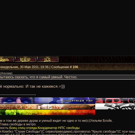
Понедельник, 30 Мая 2011, 19:36 | Сообщение #
106
(
Альтаир
)
пытаюсь сказать, что я самый умный. Честно.
ё нормально: И так не кажижся.=)))
м и том же дереве дурак и умный видят не одно и то же(с)Уильям Блэйк.
:Глава свободы в метро.
ность:
Боец спец-отряда.Координатор НПС свободы
я:Комбез "Страж Свободы"(С сервоприводами),противогаз."Крыло свободы"(С пси-защ
ие:HP-SA,ГП-37,штык-нож.Remington 870(обрезаный),Steyr AUG(м) снайперский с подс