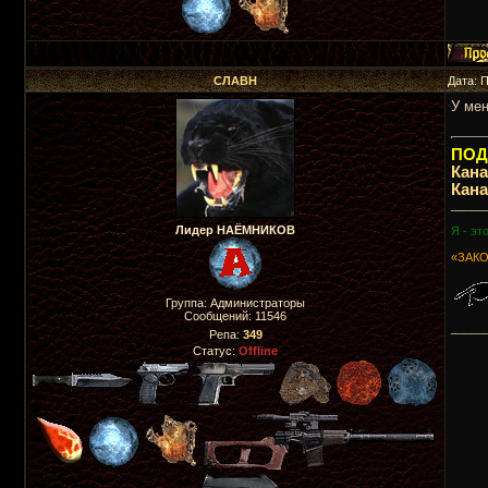
СЛАВН
Дата: 
У мен
ПОДП
Кан
Кан
_____
Лидер НАЁМНИКОВ
Я - эт
«ЗАКО
Группа: Администраторы
Сообщений:
11546
_____
Репа:
349
Статус:
Offline