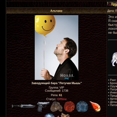
Альтаир
Дата: 
Это и
Я ска
быстр
лохот
не бы
_____
• Ранг
• Брон
Заведующий бара "Летучая Мышь"
• Оруж
Группа: VIP
• Патр
Сообщений:
1738
• Инве
Репа:
61
• Пред
• Арте
Статус:
Offline
• День
• Пито