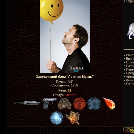
Подде
_____
• Ранг
• Брон
• Оруж
• Патр
• Инве
• Пред
• Арте
Заведующий бара "Летучая Мышь"
• День
Группа: VIP
• Пито
Сообщений:
1738
Репа:
61
Статус:
Offline