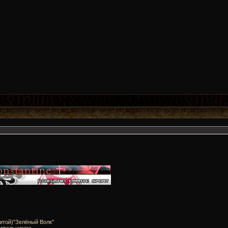
итой)"Зелёный Волк"
твольником .