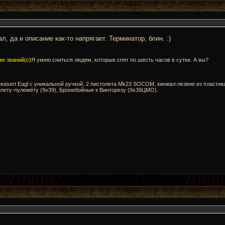
ал, да и описание как-то напрягает. Терминатор, блин. :)
е званий(с)
Я умею сниться людям, которые спят по шесть часов в сутки. А вы?
sert Eagl с уникальной ручкой, 2 пистолета Mk23 SOCOM, кинжал-лезвие из пластика
олету-пулемёту (9х39), Бронебойные к Винторезу (9х39ЦМО).