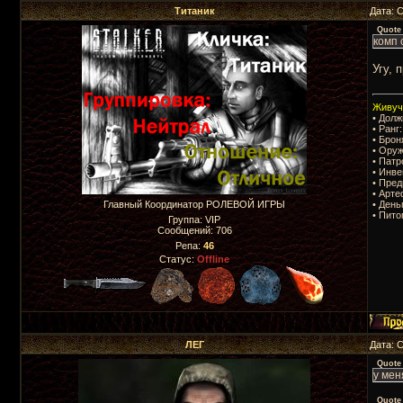
Титаник
Дата: 
Quote
комп 
Угу, 
Живучь
• Долж
• Ранг
• Брон
• Оруж
• Патр
• Инве
• Пре
• Арте
• День
Главный Координатор РОЛЕВОЙ ИГРЫ
• Пито
Группа: VIP
Сообщений:
706
Репа:
46
Статус:
Offline
ЛЕГ
Дата: 
Quote
у мен
Quote