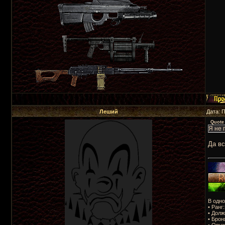
Леший
Дата: 
Quote
Я не 
Да вс
В одно
• Ранг
• Долж
• Брон
• Оруж