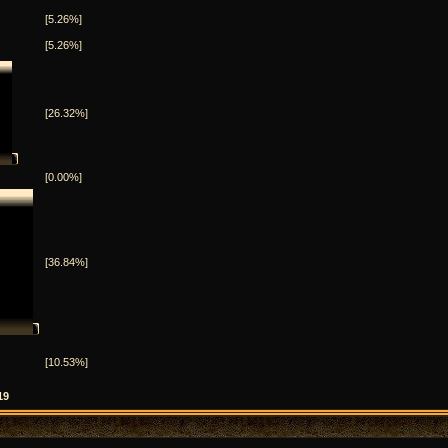
[5.26%]
[5.26%]
[26.32%]
[0.00%]
[36.84%]
[10.53%]
19