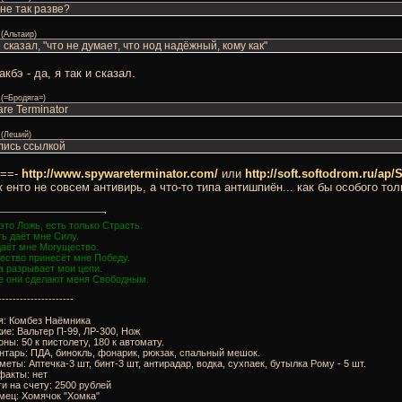
 не так разве?
(
Альтаир
)
 сказал, "что не думает, что нод надёжный, кому как"
какбэ - да, я так и сказал.
(
=Бродяга=
)
re Terminator
(
Леший
)
лись ссылкой
 ==-
http://www.spywareterminator.com/
или
http://soft.softodrom.ru/ap
к енто не совсем антивирь, а что-то типа антишпиён... как бы особого тол
это Ложь, есть только Страсть.
ь даёт мне Силу.
даёт мне Могущество.
ество принесёт мне Победу.
а разрывает мои цепи.
е они сделают меня Свободным.
---------------------
я: Комбез Наёмника
ие: Вальтер П-99, ЛР-300, Нож
оны: 50 к пистолету, 180 к автомату.
нтарь: ПДА, бинокль, фонарик, рюкзак, спальный мешок.
меты: Аптечка-3 шт, бинт-3 шт, антирадар, водка, сухпаек, бутылка Рому - 5 шт.
факты: нет
ги на счету: 2500 рублей
мец: Хомячок "Хомка"