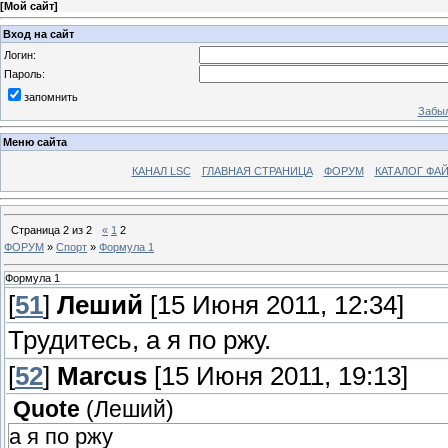
[
Мой сайт
]
Вход на сайт
Логин:
Пароль:
запомнить
Забыл
Меню сайта
КАНАЛ LSC
ГЛАВНАЯ СТРАНИЦА
ФОРУМ
КАТАЛОГ ФА
Страница
2
из
2
«
1
2
ФОРУМ
»
Спорт
»
Формула 1
Формула 1
[
51
]
Леший
[15 Июня 2011, 12:34]
Трудитесь, а я по ржу.
[
52
]
Marcus
[15 Июня 2011, 19:13]
Quote
(
Леший
)
а я по ржу