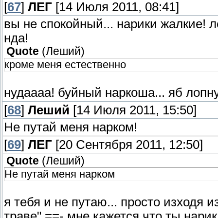
[
67
]
ЛЕГ
[14 Июля 2011, 08:41]
вы не спокойный... нарики жалкие! 
нда!
Quote
(
Леший
)
кроме меня естественно
нудаааа! буйный наркоша... яб лопну
[
68
]
Леший
[14 Июля 2011, 15:50]
Не путай меня нарком!
[
69
]
ЛЕГ
[20 Сентября 2011, 12:50]
Quote
(
Леший
)
Не путай меня нарком
я тебя и не путаю... просто изходя и
траве" ==- мне кажется что ты нарик