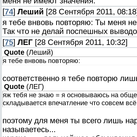
меня не имеют значения.
[
74
]
Леший
[28 Сентября 2011, 08:18
я тебе внвовь повторяю: Ты меня не
Так что не делай поспешных выводо
[
75
]
ЛЕГ
[28 Сентября 2011, 10:32]
Quote
(
Леший
)
я тебе внвовь повторяю:
соответственно я тебе повторю лишь
Quote
(
ЛЕГ
)
яж тебя не знаю = я основываюсь на общен
складывается впечатление что совсем всё
поэтому для меня ты всего лишь нар
называетесь...