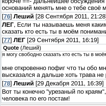
короче ==- дальнейшее обсуждения 
оснований менять мне о тебе своё 
[
76
]
Леший
[28 Сентября 2011, 21:28
ЛЕГ
, Если ты называешь меня каким
сказать кто есть ты в моём пониман
[
77
]
ЛЕГ
[29 Сентября 2011, 16:19]
Quote
(
Леший
)
я могу свободно сказать кто есть ты в мо
мне откровенно пофиг что ты обо мн
высказался а дальше хоть трава не 
[
78
]
Леший
[29 Декабря 2011, 16:39]
Вот ты конечно "урезаный по краям"
человека по его постам!