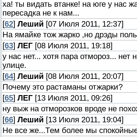
ха! ты видать втанке! на юге у нас ж
пересадка не к нам...
[
62
]
Леший
[07 Июля 2011, 12:37]
На ямайке тож жарко ,но дрэды пол
[
63
]
ЛЕГ
[08 Июля 2011, 19:18]
у нас нет... хотя пара отмороз... нет
улице.
[
64
]
Леший
[08 Июля 2011, 20:07]
Почему это растаманы отжарки?
[
65
]
ЛЕГ
[13 Июля 2011, 09:26]
ну выж на отморозков вроде не похож
[
66
]
Леший
[13 Июля 2011, 19:04]
Не все же...Тем более мы спокойные