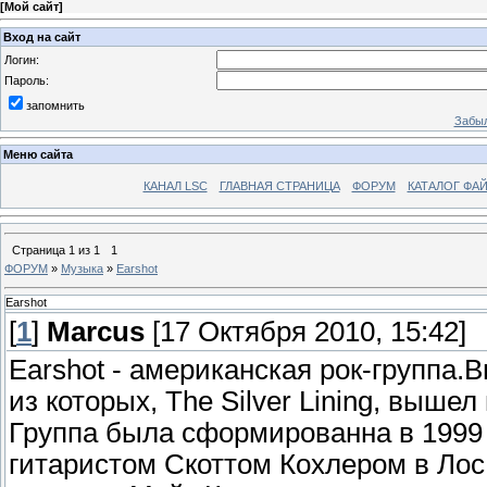
[
Мой сайт
]
Вход на сайт
Логин:
Пароль:
запомнить
Забыл
Меню сайта
КАНАЛ LSC
ГЛАВНАЯ СТРАНИЦА
ФОРУМ
КАТАЛОГ ФА
Страница
1
из
1
1
ФОРУМ
»
Музыка
»
Earshot
Earshot
[
1
]
Marcus
[17 Октября 2010, 15:42]
Earshot - американская рок-группа
из которых, The Silver Lining, вышел 
Группа была сформированна в 1999
гитаристом Скоттом Кохлером в Лос