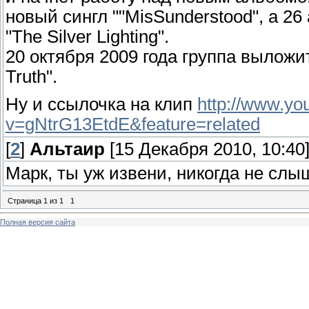
новый сингл ""MisSunderstood", а 2
"The Silver Lighting".
20 октября 2009 года группа выложи
Truth".
Ну и ссылочка на клип
http://www.yo
v=gNtrG13EtdE&feature=related
[
2
]
Альтаир
[15 Декабря 2010, 10:40
Марк, ты уж извени, никогда не слы
Страница
1
из
1
1
Полная версия сайта