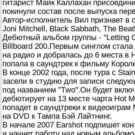
гитарист Майк Каллахан присоедини
покинули состав после выпуска пер
Автор-исполнитель Вил признает в с
Joni Mitchell, Black Sabbath, The Beat
Дебютный альбом группы - "Letting 
Billboard 200.Первым синглом стал
на радио и добралась до 6 места в 
попала в саундтрек к фильму Корол
В конце 2002 года, после тура с Stain
засели в студию для записи следую
под названием "Two".Он будет включ
дебютирует на 13 месте чарта Hot M
попадет в саундтреки к видеоиграм 
на DVD к Тампа Бэй Лайтнинг.
В начале 2007 Earshot подпишет конт
и начнет работу над новым альбомо