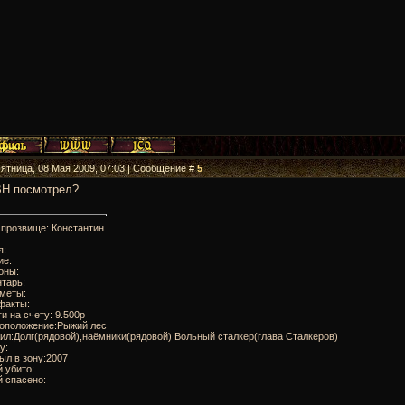
Пятница, 08 Мая 2009, 07:03 | Сообщение #
5
Н посмотрел?
 прозвище: Константин
я:
ие:
оны:
тарь:
дметы:
факты:
ги на счету: 9.500р
тоположение:Рыжий лес
ил:Долг(рядовой),наёмники(рядовой) Вольный сталкер(глава Сталкеров)
у:
ыл в зону:2007
 убито:
 спасено: