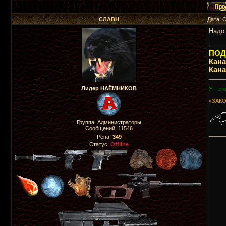
СЛАВН
Дата: 
Надо
ПОДП
Кан
Кан
_____
Лидер НАЁМНИКОВ
Я - эт
«ЗАКО
Группа: Администраторы
Сообщений:
11546
_____
Репа:
349
Статус:
Offline