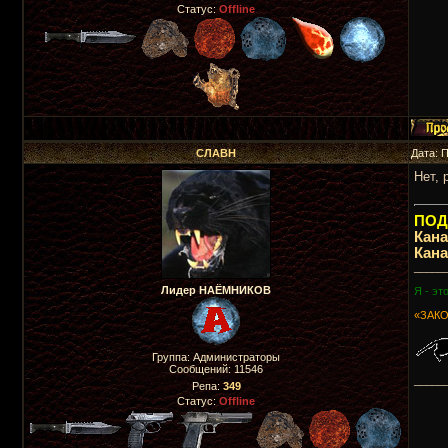
Статус:
Offline
СЛАВН
Дата: 
Нет, 
ПОДП
Кан
Кан
_____
Лидер НАЁМНИКОВ
Я - эт
«ЗАКО
Группа: Администраторы
Сообщений:
11546
_____
Репа:
349
Статус:
Offline