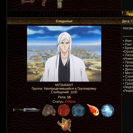
Следопыт
Дата: 
посм
• Имя,
• Ранг:
• Брон
•Оруж
• Патр
•Инвен
• Пре
• Арте
• День
• Мес
• Служ
• Служ
• Приб
МУЗЫКАНТ
•Людей
Группа: Неопределившийся в Группировку
•Людей
Сообщений:
1105
Репа:
15
Статус:
Offline