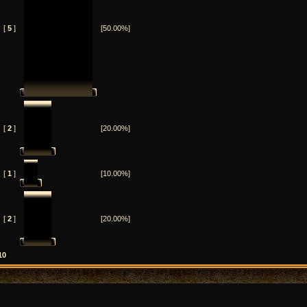
[
5
]
[50.00%]
[
2
]
[20.00%]
[
1
]
[10.00%]
[
2
]
[20.00%]
10