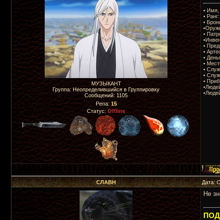
• Имя,
• Ранг:
• Брон
•Оруж
• Патр
•Инвен
• Пре
• Арте
• День
• Мес
• Служ
• Служ
• Приб
МУЗЫКАНТ
•Людей
Группа: Неопределившийся в Группировку
•Людей
Сообщений:
1105
Репа:
15
Статус:
Offline
СЛАВН
Дата: 
Не зн
ПОДП