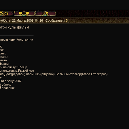
Суббота, 21 Марта 2009, 04:16 | Сообщение #
3
отри куль фильм
 прозвище: Константин
я:
ие:
оны:
тарь:
дметы:
факты:
ги на счету: 9.500р
тоположение:Рыжий лес
ил:Долг(рядовой),наёмники(рядовой) Вольный сталкер(глава Сталкеров)
у:
ыл в зону:2007
 убито:
 спасено: