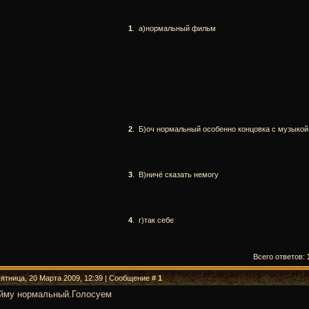
1
.
а)нормальный фильм
2
.
Б)оч нормальный особенно концовка с музыкой
3
.
В)ничё сказать немогу
4
.
г)так себе
Всего ответов:
Пятница, 20 Марта 2009, 12:39 | Сообщение #
1
йму нормальный.Голосуем