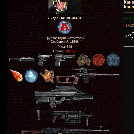
Кан
Кан
_____
Лидер НАЁМНИКОВ
Я - эт
«ЗАКО
Группа: Администраторы
Сообщений:
11546
_____
Репа:
349
Статус:
Offline