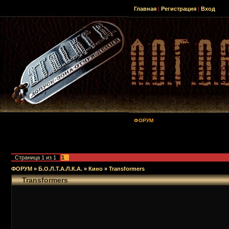
Главная
|
Регистрация
|
Вход
ФОРУМ
Страница
1
из
1
1
ФОРУМ
»
Б.О.Л.Т.А.Л.К.А.
»
Кино
»
Transformers
Transformers