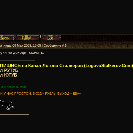
Пятница, 08 Мая 2009, 18:05 | Сообщение #
6
руки не доходят скачать.
ИШИСЬ на Канал Логово Сталкеров (LogovoStalkerov.Com)
ал РУТУБ
ал ЮТУБ
_________________
о я и никто другой.
Н У НАС ПРОСТОЙ: ВХОД – РУБЛЬ, ВЫХОД – ДВА»
_________________