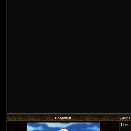
Следопыт
Дата: 
Помо