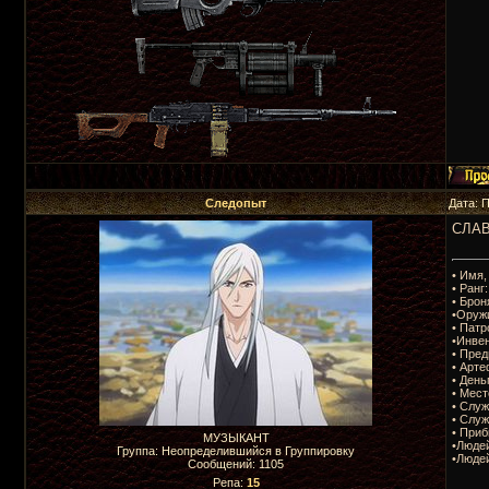
Следопыт
Дата: 
СЛАВ
• Имя,
• Ранг:
• Брон
•Оруж
• Патр
•Инвен
• Пре
• Арте
• День
• Мес
• Служ
• Служ
• Приб
МУЗЫКАНТ
•Людей
Группа: Неопределившийся в Группировку
•Людей
Сообщений:
1105
Репа:
15