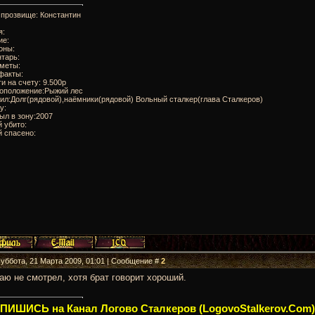
 прозвище: Константин
я:
ие:
оны:
тарь:
дметы:
факты:
ги на счету: 9.500р
тоположение:Рыжий лес
ил:Долг(рядовой),наёмники(рядовой) Вольный сталкер(глава Сталкеров)
у:
ыл в зону:2007
 убито:
 спасено:
Суббота, 21 Марта 2009, 01:01 | Сообщение #
2
аю не смотрел, хотя брат говорит хороший.
ИШИСЬ на Канал Логово Сталкеров (LogovoStalkerov.Com)