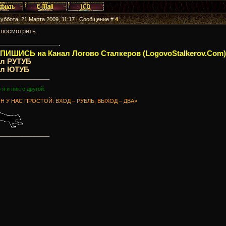
Суббота, 21 Марта 2009, 11:17 | Сообщение #
4
 посмотреть.
ИШИСЬ на Канал Логово Сталкеров (LogovoStalkerov.Com)
ал РУТУБ
ал ЮТУБ
_________________
о я и никто другой.
Н У НАС ПРОСТОЙ: ВХОД – РУБЛЬ, ВЫХОД – ДВА»
_________________