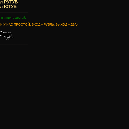
ал РУТУБ
ал ЮТУБ
_________________
о я и никто другой.
Н У НАС ПРОСТОЙ: ВХОД – РУБЛЬ, ВЫХОД – ДВА»
_________________