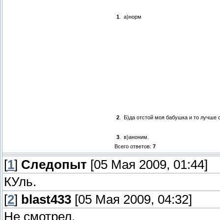
1
.
а)норм
2
.
Б)да отстой моя бабушка и то лучше 
3
.
в)аноним.
Всего ответов:
7
[
1
]
Следопыт
[05 Мая 2009, 01:44]
КУль.
[
2
]
blast433
[05 Мая 2009, 04:32]
Не смотрел.