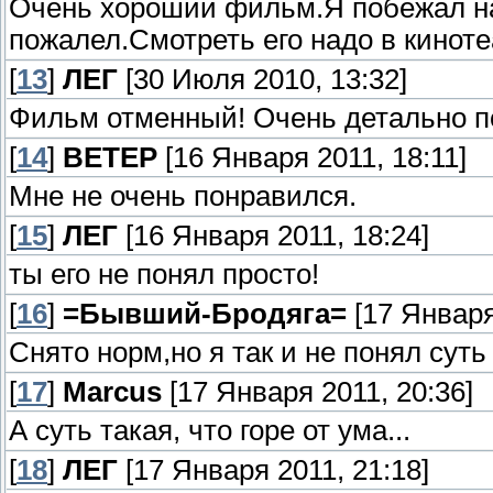
Очень хороший фильм.Я побежал на
пожалел.Смотреть его надо в кинот
[
13
]
ЛЕГ
[30 Июля 2010, 13:32]
Фильм отменный! Очень детально по
[
14
]
ВЕТЕР
[16 Января 2011, 18:11]
Мне не очень понравился.
[
15
]
ЛЕГ
[16 Января 2011, 18:24]
ты его не понял просто!
[
16
]
=Бывший-Бродяга=
[17 Января
Снято норм,но я так и не понял суть
[
17
]
Marcus
[17 Января 2011, 20:36]
А суть такая, что горе от ума...
[
18
]
ЛЕГ
[17 Января 2011, 21:18]