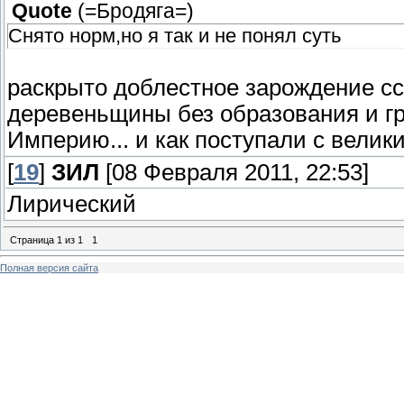
Quote
(
=Бродяга=
)
Снято норм,но я так и не понял суть
раскрыто доблестное зарождение сср.
деревеньщины без образования и г
Империю... и как поступали с вели
[
19
]
ЗИЛ
[08 Февраля 2011, 22:53]
Лирический
Страница
1
из
1
1
Полная версия сайта