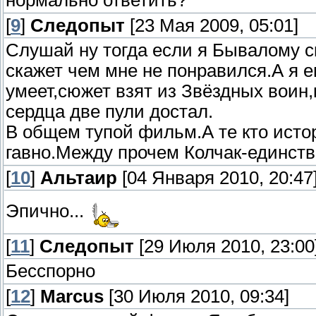
нормально ответить?
[
9
]
Следопыт
[23 Мая 2009, 05:01]
Слушай ну тогда если я Бывалому с
скажет чем мне не понравился.А я е
умеет,сюжет взят из Звёздных воин,к
сердца две пули достал.
В общем тупой фильм.А те кто исто
гавно.Между прочем Колчак-единств
[
10
]
Альтаир
[04 Января 2010, 20:47
Эпично...
[
11
]
Следопыт
[29 Июля 2010, 23:00
Бесспорно
[
12
]
Marcus
[30 Июля 2010, 09:34]