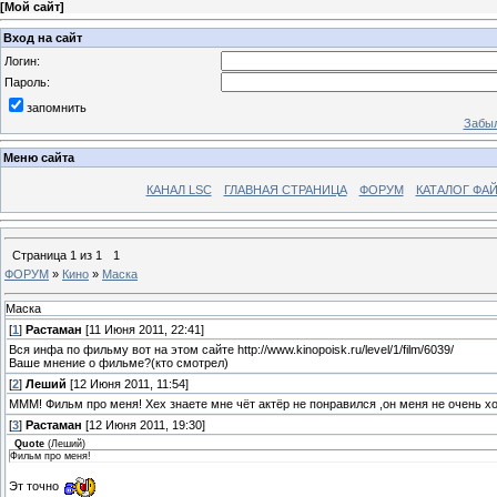
[
Мой сайт
]
Вход на сайт
Логин:
Пароль:
запомнить
Забыл
Меню сайта
КАНАЛ LSC
ГЛАВНАЯ СТРАНИЦА
ФОРУМ
КАТАЛОГ ФА
Страница
1
из
1
1
ФОРУМ
»
Кино
»
Маска
Маска
[
1
]
Растаман
[11 Июня 2011, 22:41]
Вся инфа по фильму вот на этом сайте http://www.kinopoisk.ru/level/1/film/6039/
Ваше мнение о фильме?(кто смотрел)
[
2
]
Леший
[12 Июня 2011, 11:54]
МММ! Фильм про меня! Хех знаете мне чёт актёр не понравился ,он меня не очень х
[
3
]
Растаман
[12 Июня 2011, 19:30]
Quote
(
Леший
)
Фильм про меня!
Эт точно