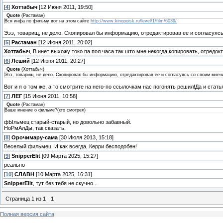
[
4
]
Хоттабыч
[12 Июня 2011, 19:50]
Quote
(
Растаман
)
Вся инфа по фильму вот на этом сайте
http://www.kinopoisk.ru/level/1/film/6039/
Эээ, товарищ, не дело. Скопировал бы информацию, отредактировав ее и согласуясь 
[
5
]
Растаман
[12 Июня 2011, 20:02]
Хоттабыч
, В инет выхожу токо па пол часа так што мне некогда копировать, отредокт
[
6
]
Леший
[12 Июня 2011, 20:27]
Quote
(
Хоттабыч
)
Эээ, товарищ, не дело. Скопировал бы информацию, отредактировав ее и согласуясь со своим мнение
Вот и я о том же, а то смотрите на него-по ссылочкам нас погонять решил!Да и статья
[
7
]
ЛЕГ
[15 Июня 2011, 10:58]
Quote
(
Растаман
)
Ваше мнение о фильме?(кто смотрел)
фЫльмец старый-старый, но довольно забавный.
НоРмАлДы, так сказать.
[
8
]
Орочимару-сама
[30 Июля 2013, 15:18]
Веселый фильмец. И как всегда, Керри бесподобен!
[
9
]
SnipperElit
[09 Марта 2025, 15:27]
реально
[
10
]
СЛАВН
[10 Марта 2025, 16:31]
SnipperElit
, тут без тебя не скучно...
Страница
1
из
1
1
Полная версия сайта