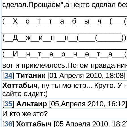
сделал.Прощаем",а некто сделал бе
_______________________________
(__Х__о__т__т__а__б__ы__ч__(___(
______________________________
(__Д__ж__и__н __н__(____(______()
_______________________________
(__И__н__т__е__р__н__е__т__а___(
вот и приклеилось.Потом правда ни
[
34
]
Титаник
[01 Апреля 2010, 18:08]
Хоттабыч
, ну ты монстр... Круто. 
сайте сидит:)
[
35
]
Альтаир
[05 Апреля 2010, 16:12
И кто же это?
[
36
]
Хоттабыч
[05 Апреля 2010, 18:2