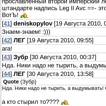
прославленный второй имперский ле
штандарте надпись Leg II Avc ==- эт
ВотЪ!
[
41
]
deniskopylov
[19 Августа 2010, 
Знаем-знаем! :)))
[
42
]
ЛЕГ
[19 Августа 2010, 09:55]
ага!
[
43
]
Зубр
[30 Августа 2010, 00:37]
Нда. Ники надо не тырить, а выдумы
[
44
]
ЛЕГ
[30 Августа 2010, 13:58]
Quote
(
Зубр
)
Нда. Ники надо не тырить, а выдумывать! 
а кто стырил то????