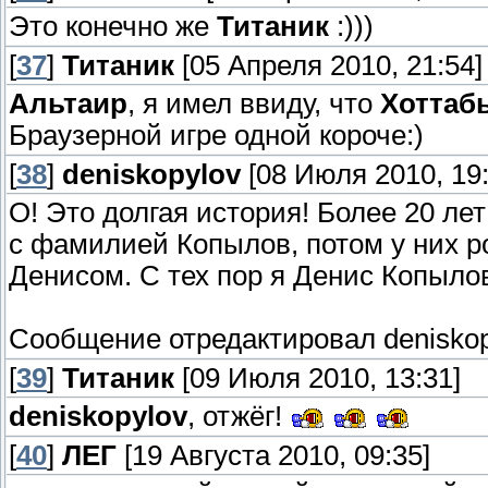
Это конечно же
Титаник
:)))
[
37
]
Титаник
[05 Апреля 2010, 21:54]
Альтаир
, я имел ввиду, что
Хоттаб
Браузерной игре одной короче:)
[
38
]
deniskopylov
[08 Июля 2010, 19:
О! Это долгая история! Более 20 л
с фамилией Копылов, потом у них р
Денисом. С тех пор я Денис Копылов 
Сообщение отредактировал
denisko
[
39
]
Титаник
[09 Июля 2010, 13:31]
deniskopylov
, отжёг!
[
40
]
ЛЕГ
[19 Августа 2010, 09:35]