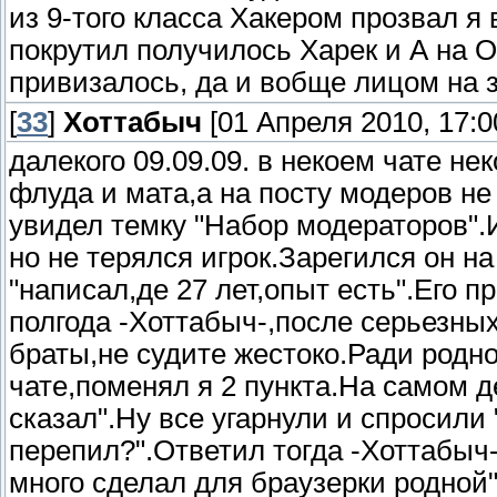
из 9-того класса Хакером прозвал я 
покрутил получилось Харек и А на 
привизалось, да и вобще лицом на
[
33
]
Хоттабыч
[01 Апреля 2010, 17:0
далекого 09.09.09. в некоем чате не
флуда и мата,а на посту модеров не
увидел темку "Набор модераторов".
но не терялся игрок.Зарегился он н
"написал,де 27 лет,опыт есть".Его п
полгода -Хоттабыч-,после серьезны
браты,не судите жестоко.Ради родн
чате,поменял я 2 пункта.На самом де
сказал".Ну все угарнули и спросили
перепил?".Ответил тогда -Хоттабыч-
много сделал для браузерки родной