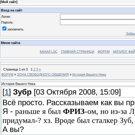
[
Мой сайт
]
Вход на сайт
Логин:
Пароль:
запомнить
Забыл
Меню сайта
КАНАЛ LSC
ГЛАВНАЯ СТРАНИЦА
ФОРУМ
КАТАЛОГ ФА
Страница
1
из
3
1
2
3
»
ФОРУМ
»
ЗОНА СВОБОДНОГО ОБЩЕНИЯ
»
История Вашего Ника
История Вашего Ника
[
1
]
Зубр
[03 Октября 2008, 15:09]
Всё просто. Рассказываем как вы пр
Я -
раньше я был
ФРИЗ
-ом, но из-за
придумал-? хз. Вроде был сталкер Зуб, в
А вы?