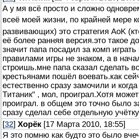
А у мя всё просто и сложно одновре
всеё моей жизни, по крайней мере
развивающих) это стратегия AoK (кто
её более ранняя версия.это такое до
значит папа посадил за комп играть 
правилами игры не знаком, а в нача
строишь.мне папа сказал сделать вои
крестьянами пошёл воевать.как сей
естественно сразу замочили и когда 
Титаник" , мол, проиграл.Хотя может
проиграл. в общем это точно было за
сразу сделал себе отдельную учётку
[
32
]
Хорёк
[17 Марта 2010, 18:55]
Я это помню как будто это было вче