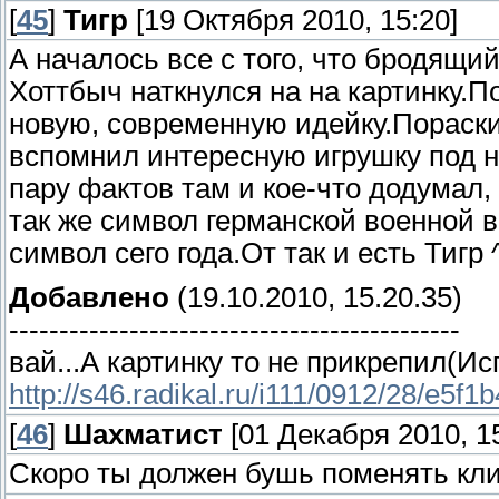
[
45
]
Тигр
[19 Октября 2010, 15:20]
А началось все с того, что бродящи
Хоттбыч наткнулся на на картинку.По
новую, современную идейку.Пораски
вспомнил интересную игрушку под на
пару фактов там и кое-что додумал,
так же символ германской военной в
символ сего года.От так и есть Тигр 
Добавлено
(19.10.2010, 15.20.35)
---------------------------------------------
вай...А картинку то не прикрепил(И
http://s46.radikal.ru/i111/0912/28/e5f1
[
46
]
Шахматист
[01 Декабря 2010, 15
Скоро ты должен бушь поменять клич