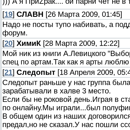
))) А я ПриZрак.... ой парни чет не 
[
19
]
СЛАВН
[26 Марта 2009, 01:45]
Надо не посты тупо набивать, а по
форум.
[
20
]
ХимиК
[28 Марта 2009, 12:22]
Мой ник из книги А.Левицкого "Выб
спец по артам.Так как я арты люблю 
[
21
]
Следопыт
[18 Апреля 2009, 05:
Следопыт раньше у нас группа был
зарабатывали в халве 3 место.
Если бы не роковой день.Играя в ст
по онлайну.Мы играли...был полуфинал
В общем один из наших договорился 
предал,но не сказал.У нас пошли ссо