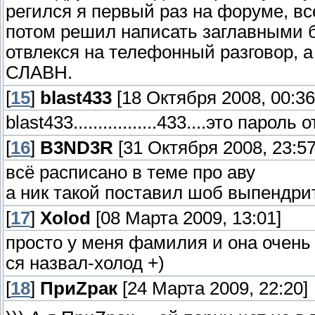
регился я первый раз на форуме, все
потом решил написать заглавными
отвлекся на телефонный разговор, а
СЛАВН.
[
15
]
blast433
[18 Октября 2008, 00:36
blast433.................433....это парол
[
16
]
B3ND3R
[31 Октября 2008, 23:57
всё расписано в теме про аву
а ник такой поставил шоб выпендри
[
17
]
Xolod
[08 Марта 2009, 13:01]
просто у меня фамилия и она очень б
ся назвал-холод +)
[
18
]
ПриZрак
[24 Марта 2009, 22:20]