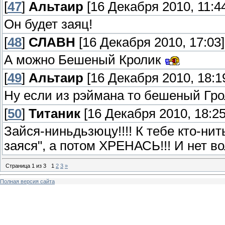
[
47
]
Альтаир
[16 Декабря 2010, 11:4
Он будет заяц!
[
48
]
СЛАВН
[16 Декабря 2010, 17:03]
А можно Бешеный Кролик
[
49
]
Альтаир
[16 Декабря 2010, 18:1
Ну если из рэймана то бешеный Гро
[
50
]
Титаник
[16 Декабря 2010, 18:25
Зайся-ниньдьзюцу!!!! К тебе кто-нит
заяся", а потом ХРЕНАСЬ!!! И нет вол
Страница
1
из
3
1
2
3
»
Полная версия сайта