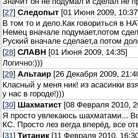
Значит он не подумал и сделал не 
[
27
]
Следопыт
[01 Июня 2009, 10:37
В том то и дело.Как говориться в НА
Немец вначале подумает,потом сде
Руский вначале сделает,а потом дол
[
28
]
СЛАВН
[01 Июня 2009, 14:35]
Логично:)))
[
29
]
Альтаир
[26 Декабря 2009, 21:4
Класный у меня ник! из асасинки взя
у нас в городе!)))
[
30
]
Шахматист
[08 Февраля 2010, 2
Я просто увлекаюсь шахматами... В
КС. Просто лез вегда вперёд, все о
[
31
]
Титаник
[11 Февраля 2010, 16:30