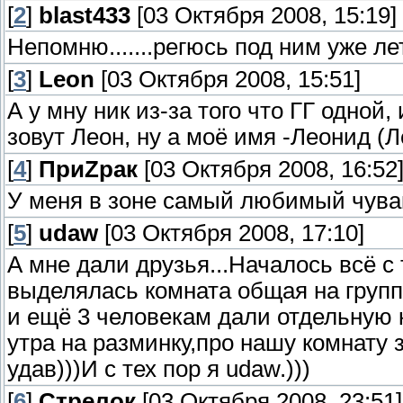
[
2
]
blast433
[03 Октября 2008, 15:19]
Непомню.......регюсь под ним уже лет 
[
3
]
Leon
[03 Октября 2008, 15:51]
А у мну ник из-за того что ГГ одной
зовут Леон, ну а моё имя -Леонид (Л
[
4
]
ПриZрак
[03 Октября 2008, 16:52
У меня в зоне самый любимый чувак 
[
5
]
udaw
[03 Октября 2008, 17:10]
А мне дали друзья...Началось всё с 
выделялась комната общая на группу
и ещё 3 человекам дали отдельную к
утра на разминку,про нашу комнату 
удав)))И с тех пор я udaw.)))
[
6
]
Стрелок
[03 Октября 2008, 23:51]