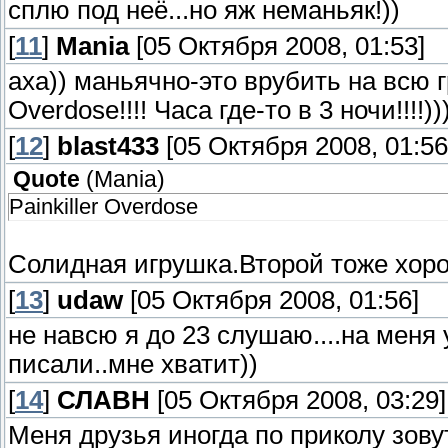
сплю под неё...но яж неманьяк!))
[
11
]
Mania
[05 Октября 2008, 01:53]
аха)) маньячно-это врубить на всю гр
Overdose!!!! Часа где-то в 3 ночи!!!!))
[
12
]
blast433
[05 Октября 2008, 01:56
Quote
(
Mania
)
Painkiller Overdose
Солидная игрушка.Второй тоже хор
[
13
]
udaw
[05 Октября 2008, 01:56]
не навсю я до 23 слушаю....на меня
писали..мне хватит))
[
14
]
СЛАВН
[05 Октября 2008, 03:29]
Меня друзья иногда по приколу зов