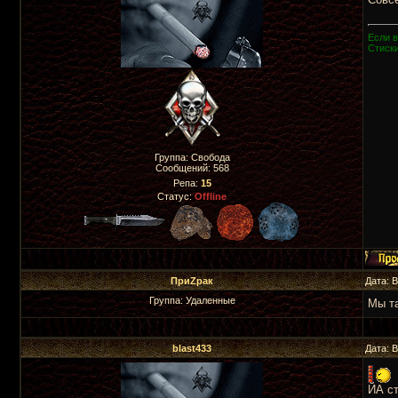
Если в
Стиски
Группа: Свобода
Сообщений:
568
Репа:
15
Статус:
Offline
ПриZрак
Дата: 
Группа: Удаленные
Мы та
blast433
Дата: 
ЙА ст