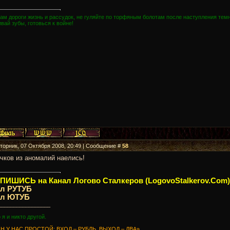
ам дороги жизнь и рассудок, не гуляйте по торфяным болотам после наступления темн
вай зубы, готовься к войне!
Вторник, 07 Октября 2008, 20:49 | Сообщение #
58
чков из аномалий наелись!
ИШИСЬ на Канал Логово Сталкеров (LogovoStalkerov.Com)
ал РУТУБ
ал ЮТУБ
_________________
о я и никто другой.
Н У НАС ПРОСТОЙ: ВХОД – РУБЛЬ, ВЫХОД – ДВА»