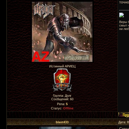
точно
Веры 
смыт 
ни люб
Истинный АРИЕЦ
Группа: Долг
Сообщений:
60
Репа:
5
Статус:
Offline
blast433
Дата: 
Совсе