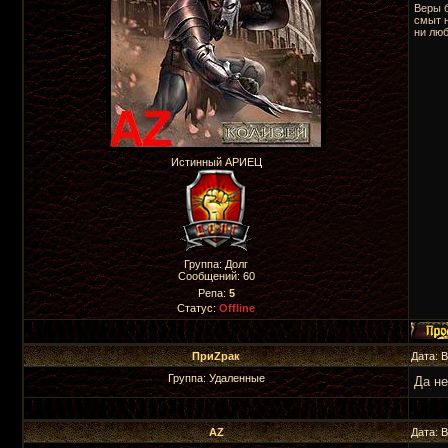
Веры 
смыт 
ни люб
Истинный АРИЕЦ
Группа: Долг
Сообщений:
60
Репа:
5
Статус:
Offline
ПриZрак
Дата: 
Группа: Удаленные
Да не 
AZ
Дата: 