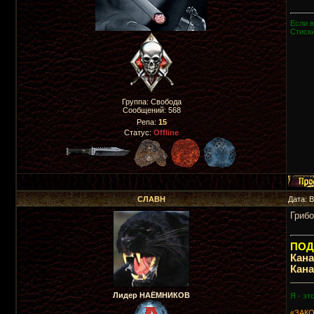
Если в
Стиски
Группа: Свобода
Сообщений:
568
Репа:
15
Статус:
Offline
СЛАВН
Дата: 
Грибо
ПОДП
Кан
Кан
_____
Лидер НАЁМНИКОВ
Я - эт
«ЗАКО