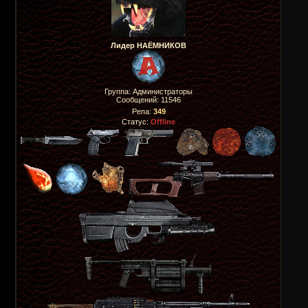
Лидер НАЁМНИКОВ
Группа: Администраторы
Сообщений:
11546
Репа:
349
Статус:
Offline