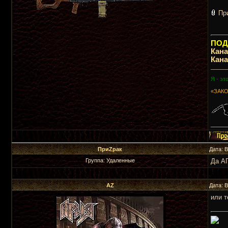
Пр
ПОДП
Кан
Кан
_____
Я - эт
«ЗАКО
_____
ПриZрак
Дата: 
Группа: Удаленные
Да А
AZ
Дата: 
или т