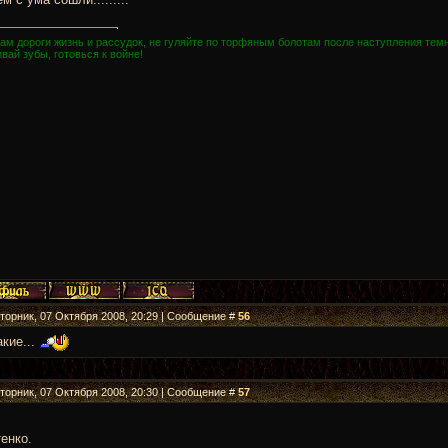
ам дороги жизнь и рассудок, не гуляйте по торфяным болотам после наступления темн
вай зубы, готовься к войне!
Вторник, 07 Октября 2008, 20:29 | Сообщение #
56
кие...
Вторник, 07 Октября 2008, 20:30 | Сообщение #
57
енко.