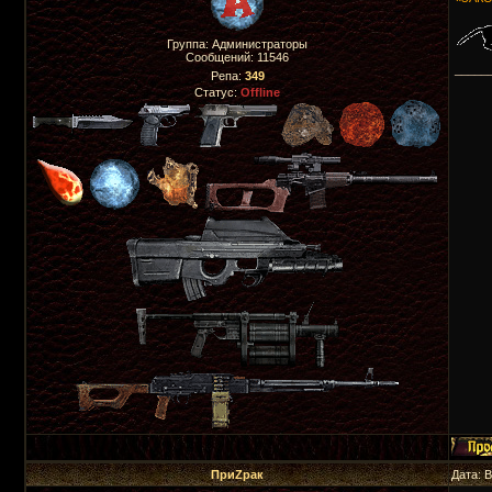
Группа: Администраторы
Сообщений:
11546
_____
Репа:
349
Статус:
Offline
ПриZрак
Дата: 