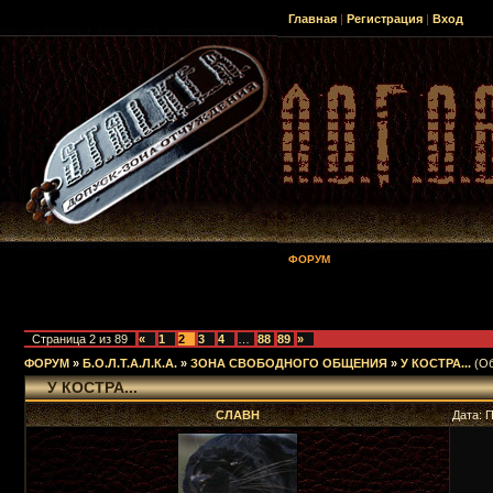
Главная
|
Регистрация
|
Вход
ФОРУМ
Страница
2
из
89
«
1
2
3
4
…
88
89
»
ФОРУМ
»
Б.О.Л.Т.А.Л.К.А.
»
ЗОНА СВОБОДНОГО ОБЩЕНИЯ
»
У КОСТРА...
(О
У КОСТРА...
СЛАВН
Дата: 