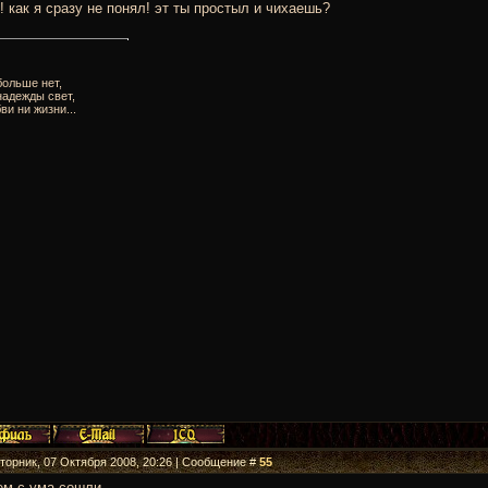
! как я сразу не понял! эт ты простыл и чихаешь?
больше нет,
надежды свет,
ви ни жизни...
Вторник, 07 Октября 2008, 20:26 | Сообщение #
55
м с ума сошли.........