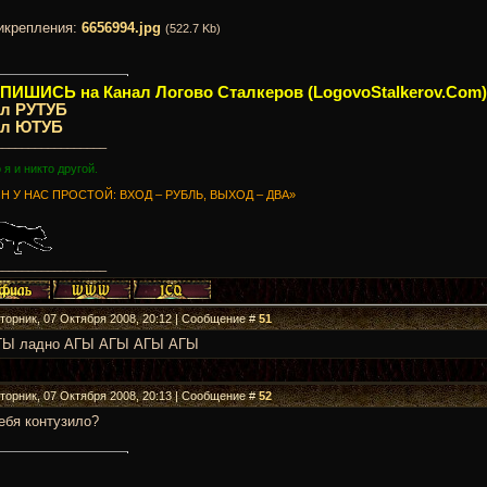
икрепления:
6656994.jpg
(522.7 Kb)
ИШИСЬ на Канал Логово Сталкеров (LogovoStalkerov.Com)
ал РУТУБ
ал ЮТУБ
_________________
о я и никто другой.
Н У НАС ПРОСТОЙ: ВХОД – РУБЛЬ, ВЫХОД – ДВА»
_________________
Вторник, 07 Октября 2008, 20:12 | Сообщение #
51
ГЫ ладно АГЫ АГЫ АГЫ АГЫ
Вторник, 07 Октября 2008, 20:13 | Сообщение #
52
ебя контузило?