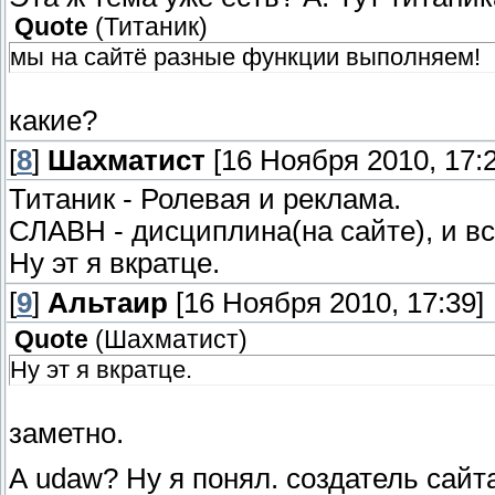
Quote
(
Титаник
)
мы на сайтё разные функции выполняем!
какие?
[
8
]
Шахматист
[16 Ноября 2010, 17:2
Титаник - Ролевая и реклама.
СЛАВН - дисциплина(на сайте), и вс
Ну эт я вкратце.
[
9
]
Альтаир
[16 Ноября 2010, 17:39]
Quote
(
Шахматист
)
Ну эт я вкратце.
заметно.
А udaw? Ну я понял. создатель сайт