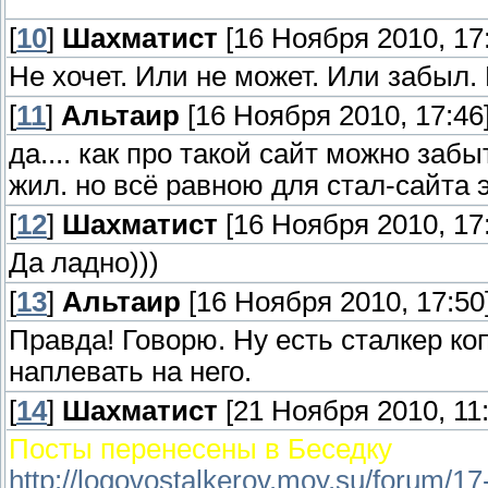
[
10
]
Шахматист
[16 Ноября 2010, 17
Не хочет. Или не может. Или забыл.
[
11
]
Альтаир
[16 Ноября 2010, 17:46
да.... как про такой сайт можно забы
жил. но всё равною для стал-сайта 
[
12
]
Шахматист
[16 Ноября 2010, 17
Да ладно)))
[
13
]
Альтаир
[16 Ноября 2010, 17:50
Правда! Говорю. Ну есть сталкер коп.
наплевать на него.
[
14
]
Шахматист
[21 Ноября 2010, 11:
Посты перенесены в Беседку
http://logovostalkerov.moy.su/forum/17