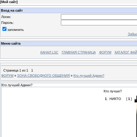
[
Мой сайт
]
Вход на сайт
Логин:
Пароль:
запомнить
Забыл
Меню сайта
КАНАЛ LSC
ГЛАВНАЯ СТРАНИЦА
ФОРУМ
КАТАЛОГ ФА
Страница
1
из
1
1
ФОРУМ
»
ЗОНА СВОБОДНОГО ОБЩЕНИЯ
»
Кто лучший Админ?
Кто лучший Админ?
Кто лучше?
1
.
НИКТО
[
1
]