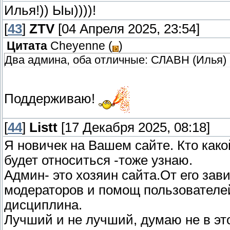
Илья!)) Ыы))))!
[
43
]
ZTV
[04 Апреля 2025, 23:54]
Цитата
Cheyenne
(
)
Два админа, оба отличные: СЛАВН (Илья) и 
Поддерживаю!
[
44
]
Listt
[17 Декабря 2025, 08:18]
Я новичек на Вашем сайте. Кто какой
будет относиться -тоже узнаю.
Админ- это хозяин сайта.От его зави
модераторов и помощ пользователей
дисциплина.
Лучший и не лучший, думаю не в это