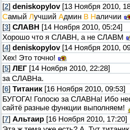
[
2
]
deniskopylov
[13 Ноября 2010, 18
С
амый
Л
учший
А
дмин
В Н
аличии
[
3
]
СЛАВН
[14 Ноября 2010, 05:24]
Хорошо что я СЛАВН, а не СЛАВМ
[
4
]
deniskopylov
[14 Ноября 2010, 09
Хех! Это точно!
[
5
]
ЛЕГ
[14 Ноября 2010, 22:28]
за СЛАВНа.
[
6
]
Титаник
[16 Ноября 2010, 09:53]
БУГОГА! Голосю за СЛАВНа! Ибо неф
сайтё разные функции выполняем!
[
7
]
Альтаир
[16 Ноября 2010, 17:20]
Эта ж тема уже есть? А. Тут титани