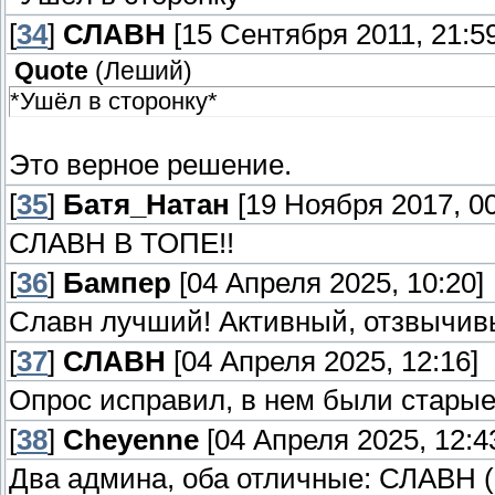
[
34
]
СЛАВН
[15 Сентября 2011, 21:59
Quote
(
Леший
)
*Ушёл в сторонку*
Это верное решение.
[
35
]
Батя_Натан
[19 Ноября 2017, 00
СЛАВН В ТОПЕ!!
[
36
]
Бампер
[04 Апреля 2025, 10:20]
Славн лучший! Активный, отзвычивы
[
37
]
СЛАВН
[04 Апреля 2025, 12:16]
Опрос исправил, в нем были старые
[
38
]
Cheyenne
[04 Апреля 2025, 12:4
Два админа, оба отличные: СЛАВН (И