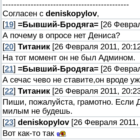
---------------------------------------------
Согласен с
deniskopylov
,
[
19
]
=Бывший-Бродяга=
[26 Феврал
А почему в опросе нет Дениса?
[
20
]
Титаник
[26 Февраля 2011, 20:12
На тот момент он не был Админом.
[
21
]
=Бывший-Бродяга=
[26 Феврал
А сечас чево не ставите,он вроде у
[
22
]
Титаник
[26 Февраля 2011, 20:23
Пиши, пожалуйста, грамотно. Если Д
милым не будешь.
[
23
]
deniskopylov
[26 Февраля 2011, 
Вот как-то так