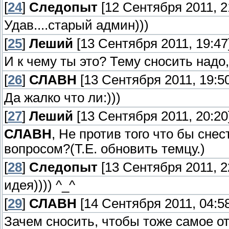
[
24
]
Следопыт
[12 Сентября 2011, 2
Удав....старый админ)))
[
25
]
Леший
[13 Сентября 2011, 19:47
И к чему ты это? Тему сносить надо,
[
26
]
СЛАВН
[13 Сентября 2011, 19:50
Да жалко что ли:)))
[
27
]
Леший
[13 Сентября 2011, 20:20
СЛАВН
, Не против того что бы снес
вопросом?(Т.Е. обновить темцу.)
[
28
]
Следопыт
[13 Сентября 2011, 2
идея)))) ^_^
[
29
]
СЛАВН
[14 Сентября 2011, 04:58
Зачем сносить, чтобы тоже самое о