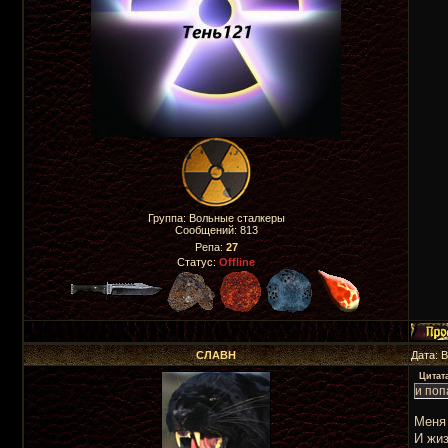
Группа: Вольные сталкеры
Сообщений:
813
Репа:
27
Статус:
Offline
СЛАВН
Дата: 
Цитат
и поп
Меня 
И жиз