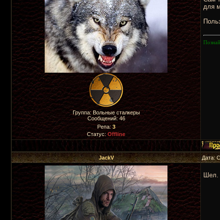
для м
Польз
Познай
Группа: Вольные сталкеры
Сообщений:
46
Репа:
3
Статус:
Offline
JackV
Дата: 
Шел. 