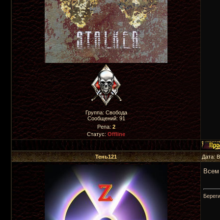
Группа: Свобода
Сообщений:
91
Репа:
2
Статус:
Offline
Тень121
Дата: 
Всем 
Береги