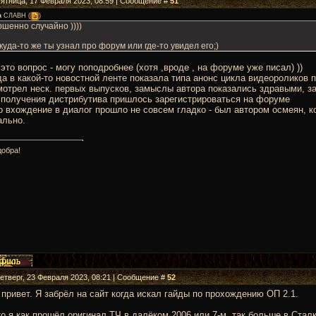
Пятница, 17 Февраля 2023, 08:59 | Сообщение #
51
а
СЛАВН
(
)
шенно случайно ))))
куда-то же ты узнал про форум или где-то увидел его;)
это вопрос - могу поподробнее (хотя ,вроде , на форуме уже писал) ))
да в какой-то новостной ленте показала типа анонс цикла видеороликов
мотрел неск. первых выпусков, замыслы автора показались здравыми, з
 получения дистрибутива пришлось зарегистрироваться на форуме
о вхождение в диалог прошло не совсем гладко - был автором осмеян, 
ально.
добра!
Четверг, 23 Февраля 2023, 08:21 | Сообщение #
52
привет. Я забрёл на сайт когда искал гайды по прохождению ОП 2.1.
о я как прошёл оригинал ТЧ в далёком 2006 или 7-м, так больше в Сталк