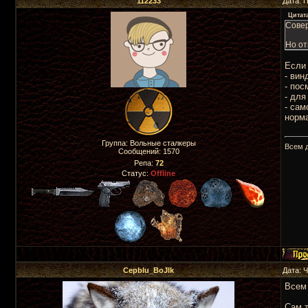
112233
Дата: 
Цитат
Совер
Но от
Если 
- вин
- пос
- для
- сам
норм
Группа: Вольные сталкеры
Всем 
Сообщений:
1570
Репа:
72
Статус:
Offline
Cepblu_BoJlk
Дата: 
Всем 
Сам т