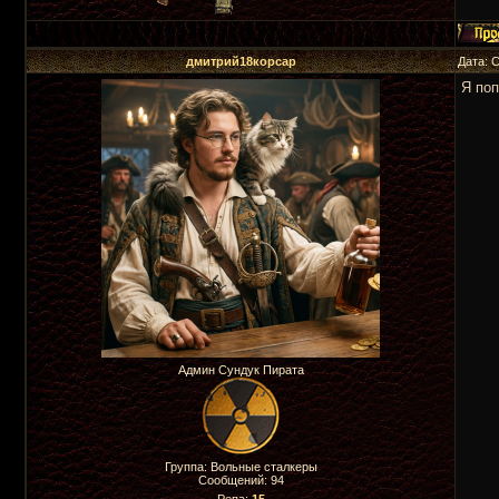
дмитрий18корсар
Дата: 
Я поп
Админ Сундук Пирата
Группа: Вольные сталкеры
Сообщений:
94