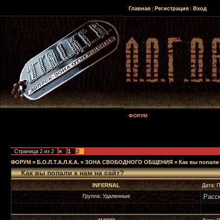
Главная
|
Регистрация
|
Вход
ФОРУМ
Страница
2
из
2
«
1
2
ФОРУМ
»
Б.О.Л.Т.А.Л.К.А.
»
ЗОНА СВОБОДНОГО ОБЩЕНИЯ
»
Как вы попали 
Как вы попали к нам на сайт?
INFERNAL
Дата: 
Группа: Удаленные
Расс