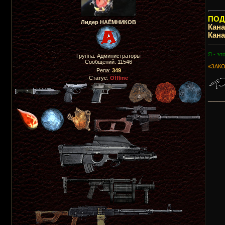
ПОДП
Лидер НАЁМНИКОВ
Кан
Кан
_____
Я - эт
Группа: Администраторы
Сообщений:
11546
«ЗАКО
Репа:
349
Статус:
Offline
_____