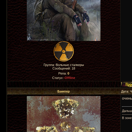
Группа: Вольные сталкеры
Сообщений:
18
Репа:
0
Статус:
Offline
Бампер
Дата: 
очень
Дальше
--------
В зоне