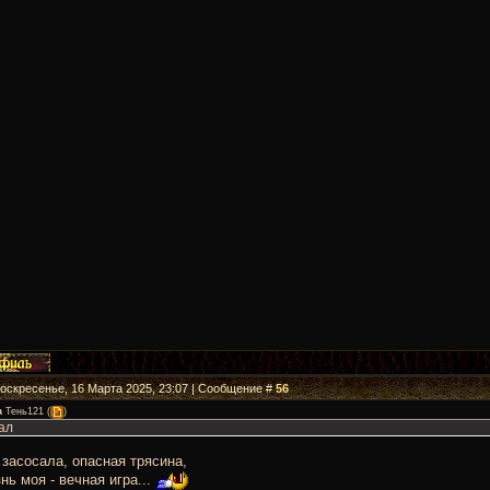
Воскресенье, 16 Марта 2025, 23:07 | Сообщение #
56
а
Тень121
(
)
ал
засосала, опасная трясина,
нь моя - вечная игра...