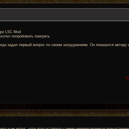
 про LSC Mod
ахотел попробовать поиграть
когда задал первый вопрос по своим затруднениям. Он показался автору
С
ера и не играл, хотя игра оставила у меня непередаваемые впечатления 