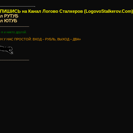
ИШИСЬ на Канал Логово Сталкеров (LogovoStalkerov.Com)
ал РУТУБ
ал ЮТУБ
_________________
о я и никто другой.
Н У НАС ПРОСТОЙ: ВХОД – РУБЛЬ, ВЫХОД – ДВА»
_________________