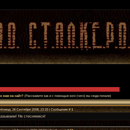
к нам на сайт?
(Расскажите как и с помощью кого (чего) вы сюда попали)
Пятница, 26 Сентября 2008, 23:20 | Сообщение #
1
казываем! Не стесняемся!