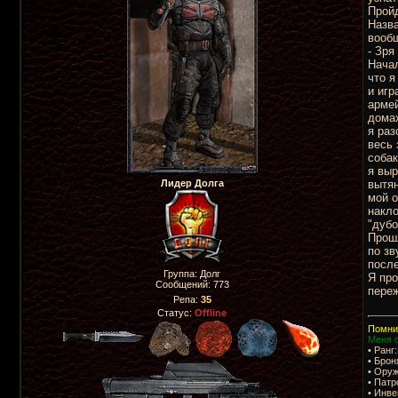
Пройд
Назва
вооб
- Зря
Начал
что я
и игр
армей
домах
я раз
весь 
собак
я выр
Лидер Долга
вытян
мой о
накло
"дубо
Прошл
по зв
после
Группа: Долг
Я про
Сообщений:
773
переж
Репа:
35
Статус:
Offline
Помни,
Меня с
• Ранг
• Бро
• Оруж
• Пат
• Инв