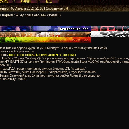
Четверг, 05 Апреля 2012, 21:18 | Сообщение #
6
о нарыл? А ну зови его(её) сюда!!!)
м и том же дереве дурак и умный видят не одно и то же(с)Уильям Блэйк.
:Глава свободы в метро.
ность:
Боец спец-отряда.Координатор НПС свободы
я:Комбез "Страж Свободы"(С сервоприводами),противогаз."Крыло свободы"(С пси-защ
ие:HP-SA,ГП-37,штык-нож.Remington 870(обрезаный),Steyr AUG(м) снайперский с подс
асы:Ф-1.
нтарь:ПДА, рация, фонарик, рюкзак,бинокль,ДТ.-"медведь"
меты:Аптечки, бинты,консервы,5 энергетиков,3 "пузыря" казаков.
факты:Огненный шар 2х,выверт,золотая рыбка.Лунный свет,кристал.
ги на счету: 79800