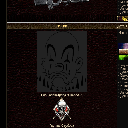
• Мед
• Еда:
• Арте
• День
Леший
Дата: 
Интер
В одно
• Ранг
• Долж
• Брон
• Оруж
• Прип
• Инве
• Пред
• Арте
Боец спецотряда "Свободы"
• День
Группа: Свобода