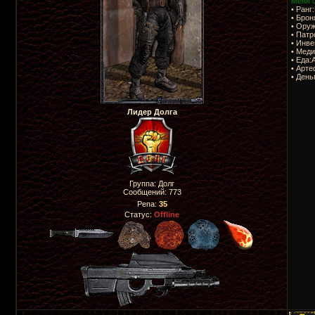
Меня с
• Ранг
• Бро
• Оруж
• Пат
• Инв
• Мед
• Еда:
• Арте
• День
Лидер Долга
Группа: Долг
Сообщений:
773
Репа:
35
Статус:
Offline