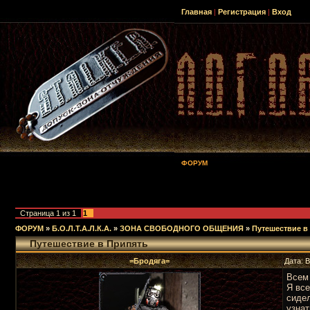
Главная
|
Регистрация
|
Вход
ФОРУМ
Страница
1
из
1
1
ФОРУМ
»
Б.О.Л.Т.А.Л.К.А.
»
ЗОНА СВОБОДНОГО ОБЩЕНИЯ
»
Путешествие в
Путешествие в Припять
=Бродяга=
Дата: 
Всем 
Я все
сидел
узнат