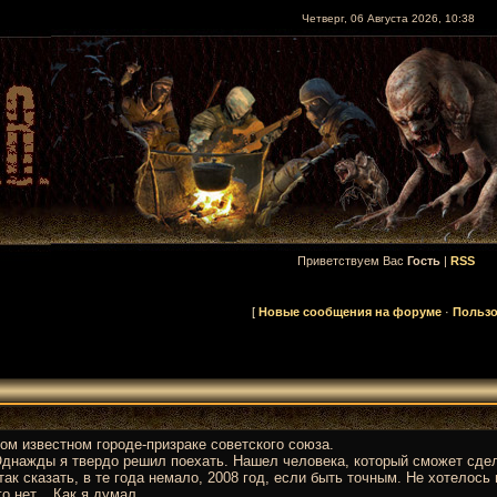
Четверг, 06 Августа 2026, 10:38
Приветствуем Вас
Гость
|
RSS
[
Новые сообщения на форуме
·
Пользо
ом известном городе-призраке советского союза.
Однажды я твердо решил поехать. Нашел человека, который сможет сде
так сказать, в те года немало, 2008 год, если быть точным. Не хотелос
 нет... Как я думал...