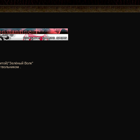
итой)"Зелёный Волк"
твольником .