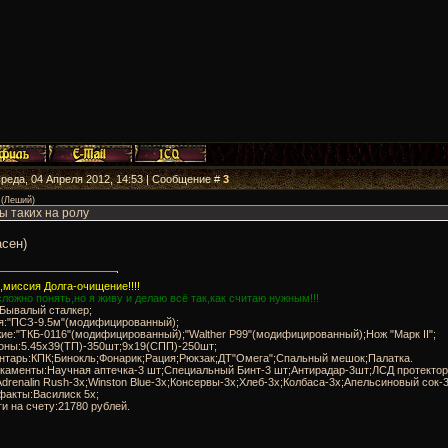
Среда, 04 Апреля 2012, 14:53 | Сообщение #
3
(
Леший
)
ы таких на ролу
сен)
миссия Долга-очищение!!!!
ложно понять,но я живу и делаю всё так,как считаю нужным!!!
:Бывалый сталкер;
ня:"ПСЗ-9.5м"(модифицированный);
ие:"ТКБ-0116"(модифицированный);"Walther P99"(модифицированный);Нож "Марк II";
роны:5.45x39(ТП)-350шт;9x19(СПП)-250шт;
ентарь:КПК;Бинокль;Фонарик;Рация;Рюкзак;ДТ"Омега";Спальный мешок;Палатка.
икаменты:Научная аптечка-3 шт;Специальный Бинт-3 шт;Антирадар-3шт;ЛСД протектор
Adrenalin Rush-3x;Winston Blue-3x;Консервы-3x;Хлеб-3x;Колбаса-3х;Апельсиновый сок-3
факты:Василиск 5х;
ги на счету:21780 рублей.