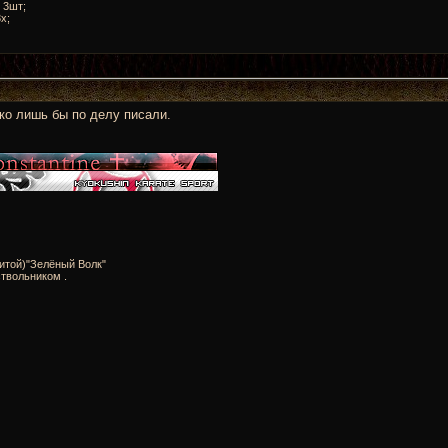
 3шт;
x;
ько лишь бы по делу писали.
итой)"Зелёный Волк"
твольником .