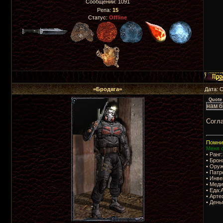
Сообщений:
1091
Репа:
15
Статус:
Offline
=Бродяга=
Дата: 
Quote
нам б
Cогла
Помни,
Меня с
• Ранг
• Бро
• Оруж
• Пат
• Инв
• Мед
• Еда:
• Арте
• День