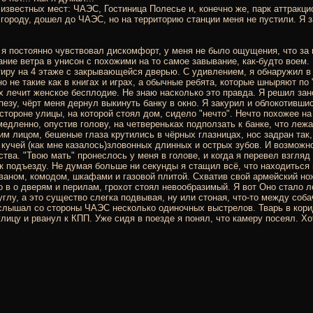
вестных мест: ЧАЭС, Гостиница Полесье и, конечно же, парк аттракцио
 городу, дошел до ЧАЭС, но на территорию станции меня не пустили. Я 
 я постоянно чувствовал дискомфорт, у меня не было ощущения, что за
ание ветра в унисон с похожими на то самое завывание, как-будто воем
ртиру на 4 этаже с закрывающейся дверью. С удивлением, я обнаружил в 
 не такие как в книгах и играх, а обычные ребята, которые шныряют по
х лечит женское бесплодие. Не знаю насколько это правда. Я решил зано
пезу, чёрт меня дернул выкинуть банку в окно. Я закурил и облокотивши
тороне улицы, на которой стоял дом, сидело "нечто". Нечто похожее на 
медленно, опустив голову, на четвереньках подползать к банке, что лежа
им лицом, бешеные глаза крутились в чёрных глазницах, нос задран так, 
 кучей (как мне казалось)зловонных длинных и острых зубов. И возможн
тва. "Твою мать" пронеслось у меня в голове, и когда я перевел взгляд с
к подъезду. Не думая больше ни секунды я стащил всё, что находиться 
диваном, комодом, шкафами и газовой плитой. Схватив свой армейский но
о в о дверям и перилам, грохот стоял невообразимый. Я вот Оно стало 
в углу, а это существо слегка подвывая, ну или стоная, что-то между со
 услышал со стороны ЧАЭС несколько одиночных выстрелов. Тварь в кори
лицу и рванул к КПП. Уже сидя в поезде я понял, что камеру посеял. Хо