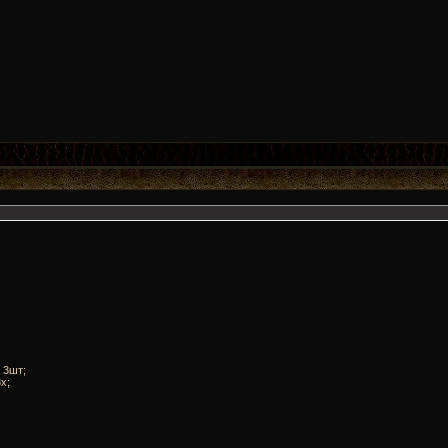
 3шт;
x;