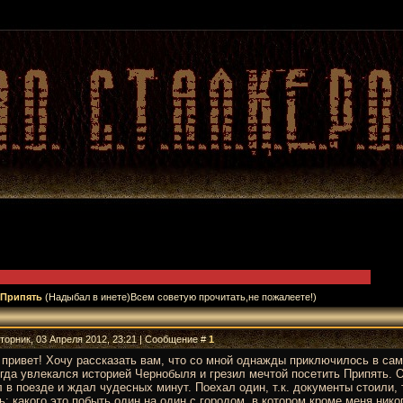
 Припять
(Надыбал в инете)Всем советую прочитать,не пожалеете!)
Вторник, 03 Апреля 2012, 23:21 | Сообщение #
1
привет! Хочу рассказать вам, что со мной однажды приключилось в сам
гда увлекался историей Чернобыля и грезил мечтой посетить Припять. 
 в поезде и ждал чудесных минут. Поехал один, т.к. документы стоили, 
ь: какого это побыть один на один с городом, в котором кроме меня никого