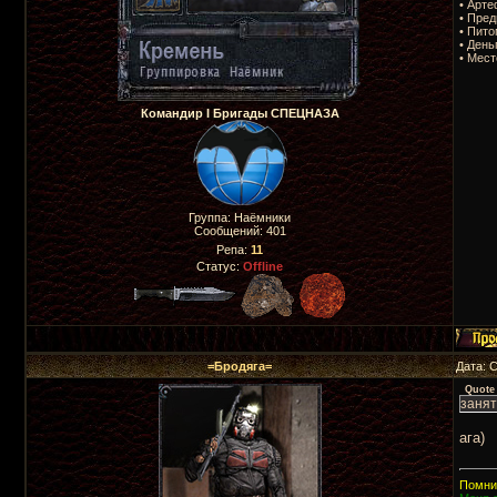
• Арте
• Пред
• Пито
• День
• Мес
Командир I Бригады СПЕЦНАЗА
Группа: Наёмники
Сообщений:
401
Репа:
11
Статус:
Offline
=Бродяга=
Дата: 
Quote
занят
ага)
Помни,