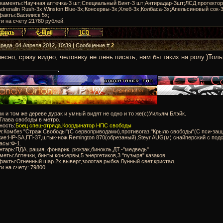
икаменты:Научная аптечка-3 шт;Специальный Бинт-3 шт;Антирадар-3шт;ЛСД протектор
Adrenalin Rush-3x;Winston Blue-3x;Консервы-3x;Хлеб-3x;Колбаса-3х;Апельсиновый сок-3
факты:Василиск 5х;
ги на счету:21780 рублей.
Среда, 04 Апреля 2012, 10:39 | Сообщение #
2
есно, сразу видно, человеку не лень писать, нам бы таких на ролу.)Тол
м и том же дереве дурак и умный видят не одно и то же(с)Уильям Блэйк.
:Глава свободы в метро.
ность:
Боец спец-отряда.Координатор НПС свободы
я:Комбез "Страж Свободы"(С сервоприводами),противогаз."Крыло свободы"(С пси-защ
ие:HP-SA,ГП-37,штык-нож.Remington 870(обрезаный),Steyr AUG(м) снайперский с подс
асы:Ф-1.
нтарь:ПДА, рация, фонарик, рюкзак,бинокль,ДТ.-"медведь"
меты:Аптечки, бинты,консервы,5 энергетиков,3 "пузыря" казаков.
факты:Огненный шар 2х,выверт,золотая рыбка.Лунный свет,кристал.
ги на счету: 79800