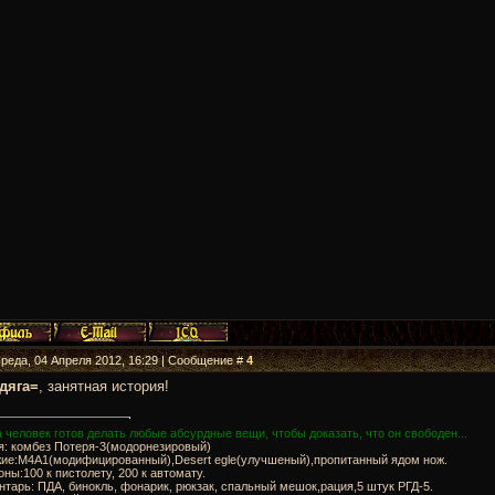
Среда, 04 Апреля 2012, 16:29 | Сообщение #
4
дяга=
, занятная история!
 человек готов делать любые абсурдные вещи, чтобы доказать, что он свободен...
я: комбез Потеря-3(модорнезировый)
жие:М4А1(модифицированный),Desert egle(улучшеный),пропитанный ядом нож.
оны:100 к пистолету, 200 к автомату.
нтарь: ПДА, бинокль, фонарик, рюкзак, спальный мешок,рация,5 штук РГД-5.