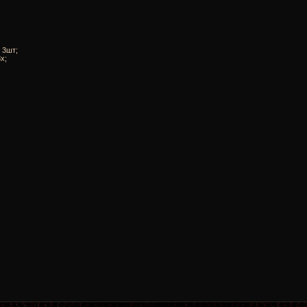
 3шт;
x;