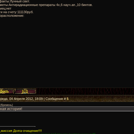
факты:Лунный свет.
меты:Антирадиационные препараты 4х,6 науч.ап.,10 бинтов.
мец:нет
ги на счету:111130руб.
торасположение:
Среда, 04 Апреля 2012, 18:09 | Сообщение #
5
(
Кремень
)
ная история!
миссия Долга-очищение!!!!