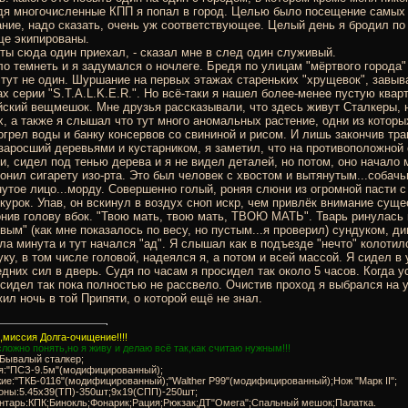
я многочисленные КПП я попал в город. Целью было посещение самых из
ние, надо сказать, очень уж соответствующее. Целый день я бродил по
ще экипированы.
 ты сюда один приехал, - сказал мне в след один служивый.
о темнеть и я задумался о ночлеге. Бредя по улицам "мёртвого города"
 тут не один. Шуршание на первых этажах стареньких "хрущевок", завыв
ах серии "S.T.A.L.K.E.R.". Но всё-таки я нашел более-менее пустую ква
ский вещмешок. Мне друзья рассказывали, что здесь живут Сталкеры, но
, а также я слышал что тут много аномальных растение, одни из которы
огрел воды и банку консервов со свининой и рисом. И лишь закончив тра
заросший деревьями и кустарником, я заметил, что на противоположной с
и, сидел под тенью дерева и я не видел деталей, но потом, оно начало 
онил сигарету изо-рта. Это был человек с хвостом и вытянутым...собачь
утое лицо...морду. Совершенно голый, роняя слюни из огромной пасти с
курок. Упав, он вскинул в воздух сноп искр, чем привлёк внимание сущес
нив голову вбок. "Твою мать, твою мать, ТВОЮ МАТЬ". Тварь ринулась 
вым" (как мне показалось по весу, но пустым...я проверил) сундуком, 
а минута и тут начался "ад". Я слышал как в подъезде "нечто" колотил
уку, в том числе головой, надеялся я, а потом и всей массой. Я сидел 
дних сил в дверь. Судя по часам я просидел так около 5 часов. Когда
сидел так пока полностью не рассвело. Очистив проход я выбрался на у
ил ночь в той Припяти, о которой ещё не знал.
миссия Долга-очищение!!!!
ложно понять,но я живу и делаю всё так,как считаю нужным!!!
:Бывалый сталкер;
ня:"ПСЗ-9.5м"(модифицированный);
ие:"ТКБ-0116"(модифицированный);"Walther P99"(модифицированный);Нож "Марк II";
роны:5.45x39(ТП)-350шт;9x19(СПП)-250шт;
ентарь:КПК;Бинокль;Фонарик;Рация;Рюкзак;ДТ"Омега";Спальный мешок;Палатка.