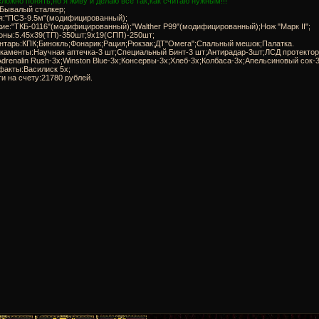
ложно понять,но я живу и делаю всё так,как считаю нужным!!!
:Бывалый сталкер;
ня:"ПСЗ-9.5м"(модифицированный);
ие:"ТКБ-0116"(модифицированный);"Walther P99"(модифицированный);Нож "Марк II";
роны:5.45x39(ТП)-350шт;9x19(СПП)-250шт;
ентарь:КПК;Бинокль;Фонарик;Рация;Рюкзак;ДТ"Омега";Спальный мешок;Палатка.
икаменты:Научная аптечка-3 шт;Специальный Бинт-3 шт;Антирадар-3шт;ЛСД протектор
Adrenalin Rush-3x;Winston Blue-3x;Консервы-3x;Хлеб-3x;Колбаса-3х;Апельсиновый сок-3
факты:Василиск 5х;
ги на счету:21780 рублей.