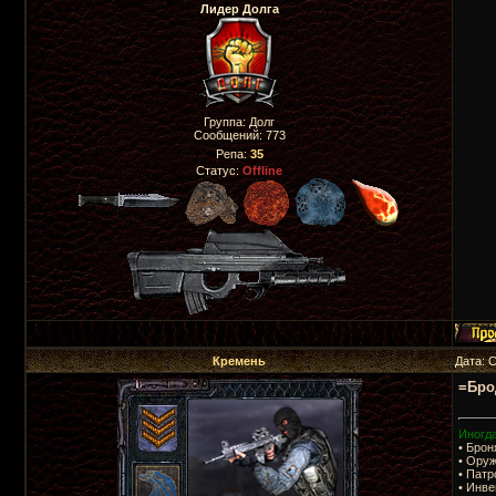
Лидер Долга
Группа: Долг
Сообщений:
773
Репа:
35
Статус:
Offline
Кремень
Дата: 
=Бро
Иногда
• Брон
• Ору
• Патр
• Инве