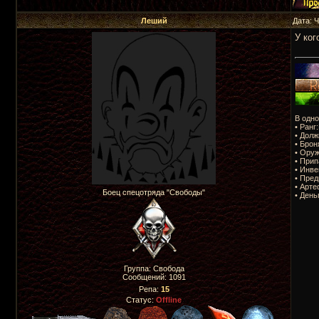
Леший
Дата: 
У ког
В одно
• Ранг
• Долж
• Брон
• Оруж
• Прип
• Инве
• Пред
• Арте
Боец спецотряда "Свободы"
• День
Группа: Свобода
Сообщений:
1091
Репа:
15
Статус:
Offline