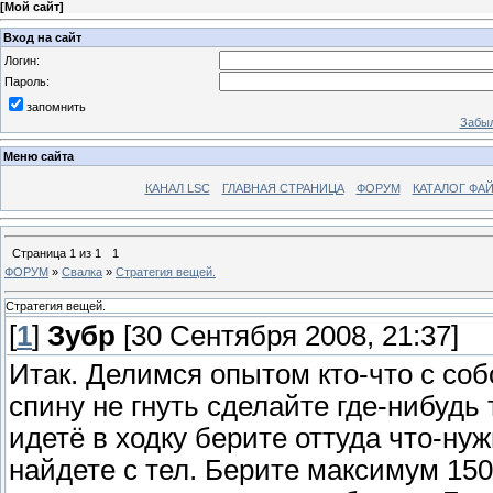
[
Мой сайт
]
Вход на сайт
Логин:
Пароль:
запомнить
Забыл
Меню сайта
КАНАЛ LSC
ГЛАВНАЯ СТРАНИЦА
ФОРУМ
КАТАЛОГ ФА
Страница
1
из
1
1
ФОРУМ
»
Свалка
»
Стратегия вещей.
Стратегия вещей.
[
1
]
Зубр
[30 Сентября 2008, 21:37]
Итак. Делимся опытом кто-что с соб
спину не гнуть сделайте где-нибудь
идетё в ходку берите оттуда что-нуж
найдете с тел. Берите максимум 150