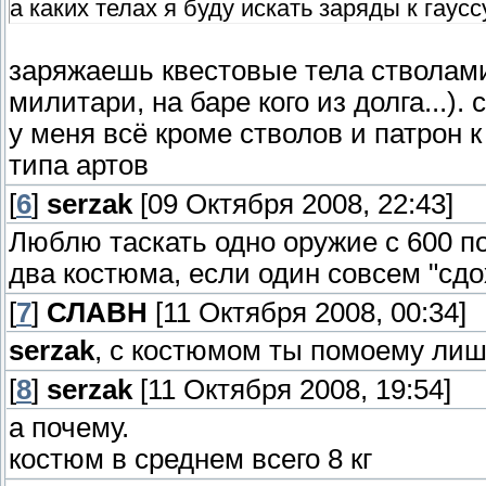
а каких телах я буду искать заряды к гаусс
заряжаешь квестовые тела стволами
милитари, на баре кого из долга...)
у меня всё кроме стволов и патрон к
типа артов
[
6
]
serzak
[09 Октября 2008, 22:43]
Люблю таскать одно оружие с 600 потр
два костюма, если один совсем "сдо
[
7
]
СЛАВН
[11 Октября 2008, 00:34]
serzak
, с костюмом ты помоему лиш
[
8
]
serzak
[11 Октября 2008, 19:54]
а почему.
костюм в среднем всего 8 кг