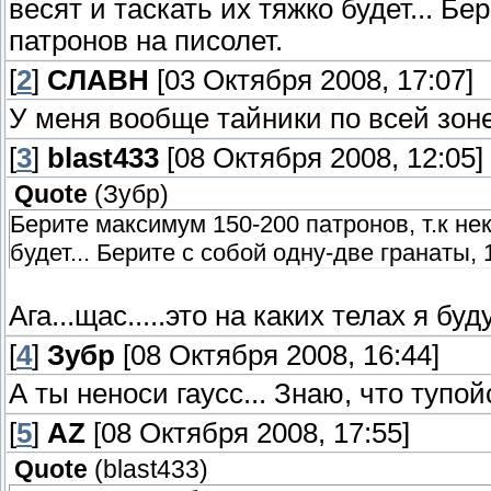
весят и таскать их тяжко будет... Бе
патронов на писолет.
[
2
]
СЛАВН
[03 Октября 2008, 17:07]
У меня вообще тайники по всей зоне
[
3
]
blast433
[08 Октября 2008, 12:05]
Quote
(
Зубр
)
Берите максимум 150-200 патронов, т.к не
будет... Берите с собой одну-две гранаты, 
Ага...щас.....это на каких телах я бу
[
4
]
Зубр
[08 Октября 2008, 16:44]
А ты неноси гаусс... Знаю, что тупой
[
5
]
AZ
[08 Октября 2008, 17:55]
Quote
(
blast433
)