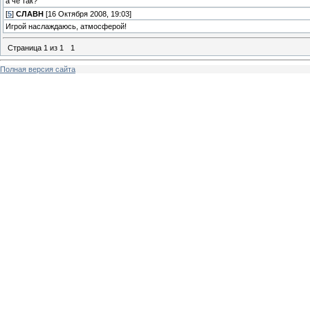
а чё так?
[
5
]
СЛАВН
[16 Октября 2008, 19:03]
Игрой наслаждаюсь, атмосферой!
Страница
1
из
1
1
Полная версия сайта