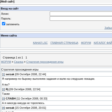
[
Мой сайт
]
Вход на сайт
Логин:
Пароль:
запомнить
Забыл
Меню сайта
КАНАЛ LSC
ГЛАВНАЯ СТРАНИЦА
ФОРУМ
КАТАЛОГ ФА
Страница
1
из
1
1
ФОРУМ
»
Свалка
»
Стратегия прохождения игры
Стратегия прохождения игры
[
1
]
serzak
[09 Октября 2008, 22:44]
Я например по бырому выполняю задания и валю на следушие локации.
А вы?
[
2
]
Rj
[09 Октября 2008, 22:54]
Также
[
3
]
СЛАВН
[11 Октября 2008, 00:33]
А я никогда никуда не тороплюсь.
[
4
]
serzak
[15 Октября 2008, 20:01]