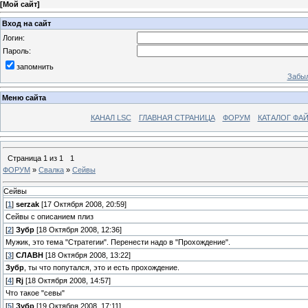
[
Мой сайт
]
Вход на сайт
Логин:
Пароль:
запомнить
Забыл
Меню сайта
КАНАЛ LSC
ГЛАВНАЯ СТРАНИЦА
ФОРУМ
КАТАЛОГ ФА
Страница
1
из
1
1
ФОРУМ
»
Свалка
»
Сейвы
Сейвы
[
1
]
serzak
[17 Октября 2008, 20:59]
Сейвы с описанием плиз
[
2
]
Зубр
[18 Октября 2008, 12:36]
Мужик, это тема "Стратегии". Перенести надо в "Прохождение".
[
3
]
СЛАВН
[18 Октября 2008, 13:22]
Зубр
, ты что попутался, это и есть прохождение.
[
4
]
Rj
[18 Октября 2008, 14:57]
Что такое "севы"
[
5
]
Зубр
[19 Октября 2008, 17:11]