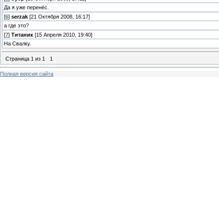
Да я уже перенёс.
[
6
]
serzak
[21 Октября 2008, 16:17]
а где это?
[
7
]
Титаник
[15 Апреля 2010, 19:40]
На Свалку.
Страница
1
из
1
1
Полная версия сайта