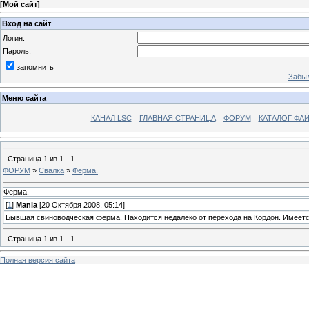
[
Мой сайт
]
Вход на сайт
Логин:
Пароль:
запомнить
Забыл
Меню сайта
КАНАЛ LSC
ГЛАВНАЯ СТРАНИЦА
ФОРУМ
КАТАЛОГ ФА
Страница
1
из
1
1
ФОРУМ
»
Свалка
»
Ферма.
Ферма.
[
1
]
Mania
[20 Октября 2008, 05:14]
Бывшая свиноводческая ферма. Находится недалеко от перехода на Кордон. Имеет
Страница
1
из
1
1
Полная версия сайта