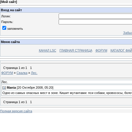
[
Мой сайт
]
Вход на сайт
Логин:
Пароль:
запомнить
Забыл
Меню сайта
КАНАЛ LSC
ГЛАВНАЯ СТРАНИЦА
ФОРУМ
КАТАЛОГ ФА
Страница
1
из
1
1
ФОРУМ
»
Свалка
»
Лес.
Лес.
[
1
]
Mania
[20 Октября 2008, 05:20]
Одно из самых опасных мест в зоне. Кишит мутантами: пси собаки, кровососы, боло
Страница
1
из
1
1
Полная версия сайта