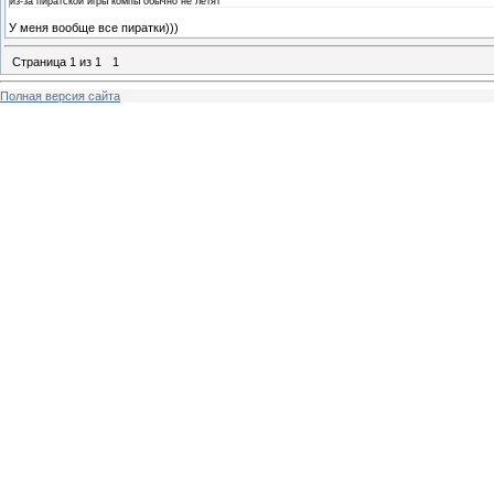
из-за пиратской игры компы обычно не летят
У меня вообще все пиратки)))
Страница
1
из
1
1
Полная версия сайта