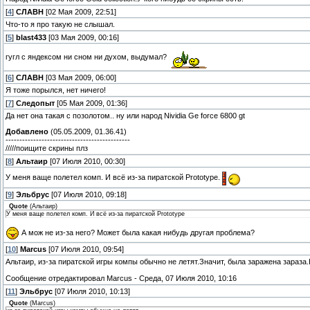
[
4
]
СЛАВН
[02 Мая 2009, 22:51]
Что-то я про такую не слышал.
[
5
]
blast433
[03 Мая 2009, 00:16]
гугл с яндексом ни сном ни духом, выдумал?
[
6
]
СЛАВН
[03 Мая 2009, 06:00]
Я тоже порылся, нет ничего!
[
7
]
Следопыт
[05 Мая 2009, 01:36]
Да нет она такая с позолотом.. ну или народ Nividia Ge force 6800 gt
Добавлено
(05.05.2009, 01.36.41)
---------------------------------------------
/////поищите скрины плз
[
8
]
Альтаир
[07 Июля 2010, 00:30]
У меня ваще полетел комп. И всё из-за пиратской Prototype.
[
9
]
Эльбрус
[07 Июля 2010, 09:18]
Quote
(
Альтаир
)
У меня ваще полетел комп. И всё из-за пиратской Prototype
А мож не из-за него? Может была какая нибудь другая проблема?
[
10
]
Marcus
[07 Июля 2010, 09:54]
Альтаир, из-за пиратской игры компы обычно не летят.Значит, была заражена зараза.
Сообщение отредактировал
Marcus
-
Среда, 07 Июля 2010, 10:16
[
11
]
Эльбрус
[07 Июля 2010, 10:13]
Quote
(
Marcus
)