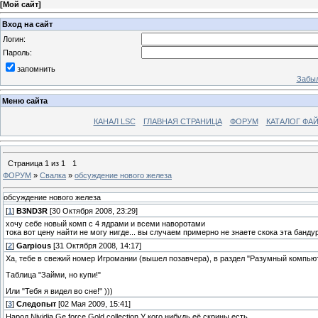
[
Мой сайт
]
Вход на сайт
Логин:
Пароль:
запомнить
Забыл
Меню сайта
КАНАЛ LSC
ГЛАВНАЯ СТРАНИЦА
ФОРУМ
КАТАЛОГ ФА
Страница
1
из
1
1
ФОРУМ
»
Свалка
»
обсуждение нового железа
обсуждение нового железа
[
1
]
B3ND3R
[30 Октября 2008, 23:29]
хочу себе новый комп с 4 ядрами и всеми наворотами
тока вот цену найти не могу нигде... вы случаем примерно не знаете скока эта банд
[
2
]
Garpious
[31 Октября 2008, 14:17]
Ха, тебе в свежий номер Игромании (вышел позавчера), в раздел "Разумный компьют
Таблица "Займи, но купи!"
Или "Тебя я видел во сне!" )))
[
3
]
Следопыт
[02 Мая 2009, 15:41]
Народ Nividia Ge force Gold collection.У кого нибудь её скрины есть.