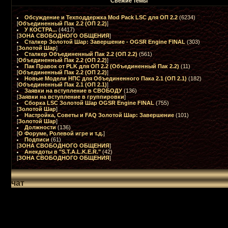
Свежие темы
Обсуждение и Техподдержка Mod Pack LSC для ОП 2.2
(6234)
[
Объединенный Пак 2.2 (ОП 2.2)
]
У КОСТРА...
(4417)
[
ЗОНА СВОБОДНОГО ОБЩЕНИЯ
]
Сталкер Золотой Шар: Завершение - OGSR Engine FINAL
(303)
[
Золотой Шар
]
Сталкер Объединенный Пак 2.2 (ОП 2.2)
(561)
[
Объединенный Пак 2.2 (ОП 2.2)
]
Пак Правок от PLK для ОП 2.2 (Объединенный Пак 2.2)
(11)
[
Объединенный Пак 2.2 (ОП 2.2)
]
Новые Модели НПС для Объединенного Пака 2.1 (ОП 2.1)
(182)
[
Объединенный Пак 2.1 (ОП 2.1)
]
Заявки на вступление в СВОБОДУ
(136)
[
Заявки на вступление в группировки
]
Сборка LSC Золотой Шар OGSR Engine FINAL
(755)
[
Золотой Шар
]
Настройка, Советы и FAQ Золотой Шар: Завершение
(101)
[
Золотой Шар
]
Должности
(136)
[
О Форуме, Ролевой игре и т.д.
]
Подписи
(61)
[
ЗОНА СВОБОДНОГО ОБЩЕНИЯ
]
Анекдоты в "S.T.A.L.K.E.R."
(42)
[
ЗОНА СВОБОДНОГО ОБЩЕНИЯ
]
чат