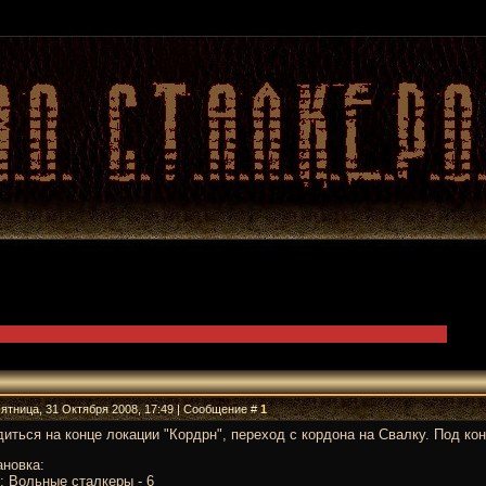
Пятница, 31 Октября 2008, 17:49 | Сообщение #
1
иться на конце локации "Кордрн", переход с кордона на Свалку. Под ко
ановка:
 Вольные сталкеры - 6