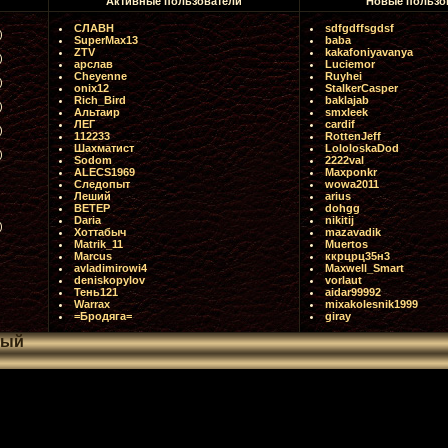
Активные пользователи
Новые пользо
СЛАВН
sdfgdffsgdsf
)
SuperMax13
baba
ZTV
kakafoniyavanya
)
арслав
Luciemor
Cheyenne
Ruyhei
)
onix12
StalkerCasper
Rich_Bird
baklajab
)
Альтаир
smxleek
ЛЕГ
cardif
)
112233
RottenJeff
Шахматист
LololoskaDod
)
Sodom
2222val
ALECS1969
Maxponkr
Следопыт
wowa2011
Леший
arius
ВЕТЕР
dohgg
Daria
nikitij
)
Хоттабыч
mazavadik
Matrik_11
Muertos
Marcus
ккрцрц35н3
avladimirowi4
Maxwell_Smart
deniskopylov
vorlaut
Тень121
aidar99992
Warrax
mixakolesnik1999
=Бродяга=
giray
ный