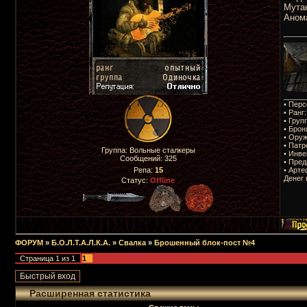
Мутан
Аном
_____
• Перс
• Ранг
• Груп
• Брон
• Оруж
• Патр
Группа: Вольные сталкеры
• Инве
Сообщений:
325
• Пред
• Арте
Репа:
15
Денег 
Статус:
Offline
ФОРУМ
»
Б.О.Л.Т.А.Л.К.А.
»
Свалка
»
Брошенный блок-пост №4
Страница
1
из
1
1
Расширенная статистика