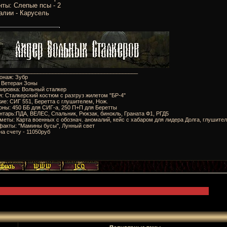
ты: Слепые псы - 2
алии - Карусель
______________________________________________
онаж: Зубр
: Ветеран Зоны
пировка: Вольный сталкер
я: Сталкерский костюм с разгруз жилетом "БР-4"
ие: СИГ 551, Беретта с глушителем, Нож.
оны: 450 ББ для СИГ-а, 250 П+П для Беретты
нтарь:ПДА, ВЕЛЕС, Спальник, Рюкзак, бинокль, Граната Ф1, РГД5
меты: Карта военных с обознач. аномалий, кейс с хабаром для лидера Долга, глушител
факты: "Мамины бусы", Лунный свет
на счету - 11050руб