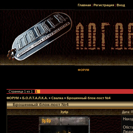
Главная
|
Регистрация
|
Вход
ФОРУМ
Страница
1
из
1
1
ФОРУМ
»
Б.О.Л.Т.А.Л.К.А.
»
Свалка
»
Брошенный блок-пост №4
Брошенный блок-пост №4
Зубр
Дата: 
Наход
Обст
Люди: