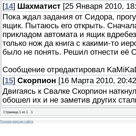
[
14
]
Шахматист
[25 Января 2010, 18:
Пока ждал задания от Сидора, прогу
ящик. Пытаюсь его открыть. Сначала
прикладом автомата и ящик вдребезг
только нож да книга с какими-то ие
было не понять. Решил отнести её С
Сообщение отредактировал
KaMiKa
[
15
]
Скорпион
[16 Марта 2010, 20:42
Двигаясь к Свалке Скорпион наткну
обошел их и не заметив других стал
Страница
1
из
1
1
Полная версия сайта