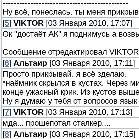
---------------------------------------------
Ну всё, понеслась. ты меня прикрыв
[
5
]
VIKTOR
[03 Января 2010, 17:07]
Ок "достаёт АК" я поднимусь а возв
Сообщение отредактировал
VIKTOR
[
6
]
Альтаир
[03 Января 2010, 17:11]
Просто прикрывай. я всё зделаю.
*наёмник скрылся в кустах. Через 
конце ужасный крик. Из кустов выше
Ну я думаю у тебя от вопросов язык
[
7
]
VIKTOR
[03 Января 2010, 17:13]
мда... прошепотал сталкер....
[
8
]
Альтаир
[03 Января 2010, 17:15]