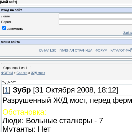
[
Мой сайт
]
Вход на сайт
Логин:
Пароль:
запомнить
Забыл
Меню сайта
КАНАЛ LSC
ГЛАВНАЯ СТРАНИЦА
ФОРУМ
КАТАЛОГ ФА
Страница
1
из
1
1
ФОРУМ
»
Свалка
»
Ж/Д мост
Ж/Д мост
[
1
]
Зубр
[31 Октября 2008, 18:12]
Разрушенный Ж/Д мост, перед ферм
Обстановка:
Люди: Вольные сталкеры - 7
Мутанты: Нет