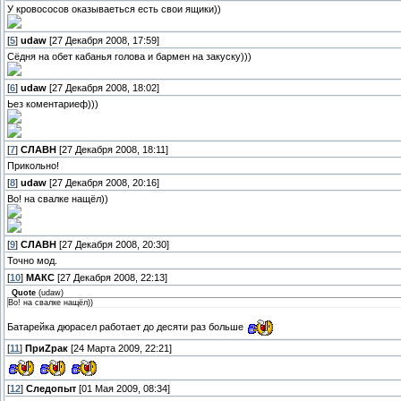
У кровососов оказываеться есть свои ящики))
[
5
]
udaw
[27 Декабря 2008, 17:59]
Сёдня на обет кабанья голова и бармен на закуску)))
[
6
]
udaw
[27 Декабря 2008, 18:02]
Ьез коментариеф)))
[
7
]
СЛАВН
[27 Декабря 2008, 18:11]
Прикольно!
[
8
]
udaw
[27 Декабря 2008, 20:16]
Во! на свалке нащёл))
[
9
]
СЛАВН
[27 Декабря 2008, 20:30]
Точно мод.
[
10
]
МАКС
[27 Декабря 2008, 22:13]
Quote
(
udaw
)
Во! на свалке нащёл))
Батарейка дюрасел работает до десяти раз больше
[
11
]
ПриZрак
[24 Марта 2009, 22:21]
[
12
]
Следопыт
[01 Мая 2009, 08:34]