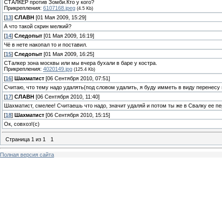
СТАЛКЕР против Зомби.Кто у кого?
Прикрепления:
6107168.jpeg
(4.5 Kb)
[
13
]
СЛАВН
[01 Мая 2009, 15:29]
А что такой скрин мелкий?
[
14
]
Следопыт
[01 Мая 2009, 16:19]
Чё в нете накопал то и поставил.
[
15
]
Следопыт
[01 Мая 2009, 16:25]
СТалкер зона москвы или мы вчера бухали в баре у костра.
Прикрепления:
4020149.jpg
(125.4 Kb)
[
16
]
Шахматист
[06 Сентября 2010, 07:51]
Считаю, что тему надо удалять(под словом удалить, я буду имметь в виду перенесу 
[
17
]
СЛАВН
[06 Сентября 2010, 11:40]
Шахматист, смелее! Считаешь что надо, значит удаляй и потом ты же в Свалку ее п
[
18
]
Шахматист
[06 Сентября 2010, 15:15]
Ок, совхоз!(с)
Страница
1
из
1
1
Полная версия сайта