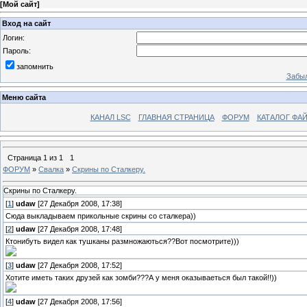
[
Мой сайт
]
Вход на сайт
Логин:
Пароль:
запомнить
Забыл
Меню сайта
КАНАЛ LSC
ГЛАВНАЯ СТРАНИЦА
ФОРУМ
КАТАЛОГ ФА
Страница
1
из
1
1
ФОРУМ
»
Свалка
»
Скрины по Сталкеру.
Скрины по Сталкеру.
[
1
]
udaw
[27 Декабря 2008, 17:38]
Сюда выкладываем прикольные скрины со сталкера))
[
2
]
udaw
[27 Декабря 2008, 17:48]
Ктонибуть видел как тушканы размножаються??Вот посмотрите)))
[
3
]
udaw
[27 Декабря 2008, 17:52]
Хотите иметь таких друзей как зомби???А у меня оказываеться был такой!!))
[
4
]
udaw
[27 Декабря 2008, 17:56]