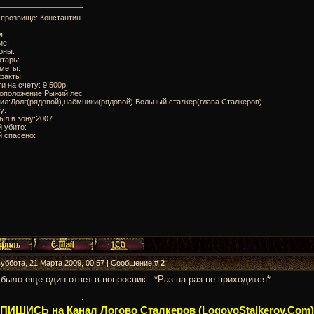
 прозвище: Константин
я:
ие:
оны:
тарь:
дметы:
факты:
ги на счету: 9.500р
тоположение:Рыжий лес
ил:Долг(рядовой),наёмники(рядовой) Вольный сталкер(глава Сталкеров)
у:
ыл в зону:2007
 убито:
 спасено:
Суббота, 21 Марта 2009, 00:57 | Сообщение #
2
было еще один ответ в вопросник : *Раз на раз не приходится*.
ИШИСЬ на Канал Логово Сталкеров (LogovoStalkerov.Com)