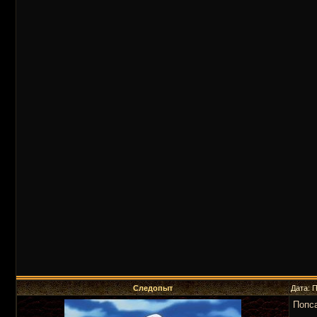
Следопыт
Дата: 
Попс