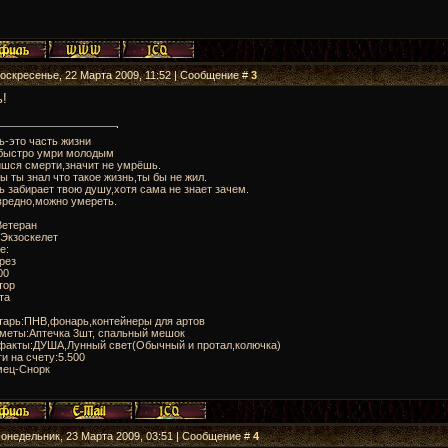
Воскресенье, 22 Марта 2009, 11:52 | Сообщение #
3
ь!
ь-это часть жизни
быстро умри молодым
ишся смерти,значит не умрёшь.
ы ты знал что такое жизнь,ты бы не жил.
 забирает твою душу,хотя сама не знает зачем.
вредно,можно умереть.
Ветеран
:Экзоскелет
е:
рез
00
тор
та
тарь:ПНВ,фонарь,контейнеры для артов
дметы:Аптечка 3шт, спальный мешок
ефакты:ДУША,Лунный свет(Обычный и протал,колючка)
ги на счету:5.500
мец-Снорк
Понедельник, 23 Марта 2009, 03:51 | Сообщение #
4