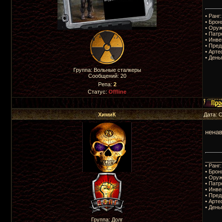
• Ранг:
• Брон
• Оруж
• Патр
• Инве
• Пред
• Арте
• День
Группа: Вольные сталкеры
Сообщений:
20
Репа:
2
Статус:
Offline
ХимиК
Дата: 
ненав
_____
• Ранг
• Брон
• Оруж
• Патр
• Инве
• Пред
• Арте
• День
Группа: Долг