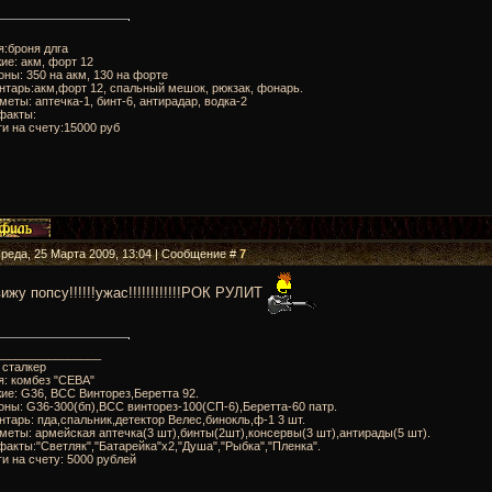
я:броня длга
ие: акм, форт 12
оны: 350 на акм, 130 на форте
нтарь:акм,форт 12, спальный мешок, рюкзак, фонарь.
меты: аптечка-1, бинт-6, антирадар, водка-2
факты:
ги на счету:15000 руб
Среда, 25 Марта 2009, 13:04 | Сообщение #
7
ижу попсу!!!!!!ужас!!!!!!!!!!!!РОК РУЛИТ
________________
: сталкер
я: комбез "СЕВА"
ие: G36, ВСС Винторез,Беретта 92.
оны: G36-300(бп),ВСС винторез-100(СП-6),Беретта-60 патр.
нтарь: пда,спальник,детектор Велес,бинокль,ф-1 3 шт.
меты: армейская аптечка(3 шт),бинты(2шт),консервы(3 шт),антирады(5 шт).
факты:"Светляк","Батарейка"x2,"Душа","Рыбка","Пленка".
ги на счету: 5000 рублей