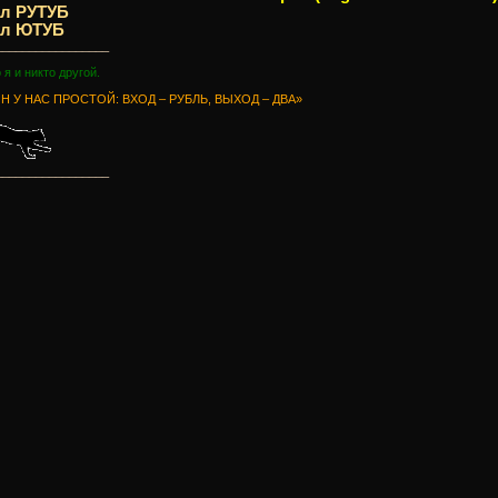
ал РУТУБ
ал ЮТУБ
_________________
о я и никто другой.
Н У НАС ПРОСТОЙ: ВХОД – РУБЛЬ, ВЫХОД – ДВА»
_________________