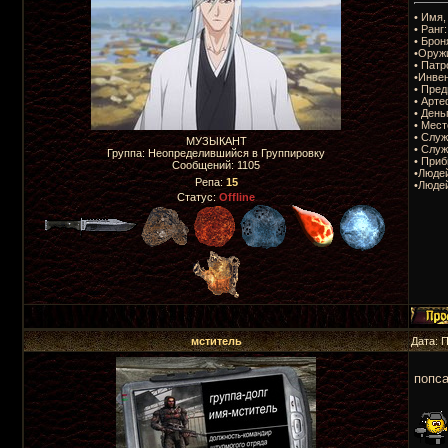
• Имя,
• Ранг:
• Брон
•Оруж
• Патр
•Инвен
• Пре
• Арте
• День
• Мес
• Служ
МУЗЫКАНТ
• Служ
Группа: Неопределившийся в Группировку
• Приб
Сообщений:
1105
•Людей
Репа:
15
•Людей
Статус:
Offline
мститель
Дата: 
попса