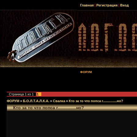
Главная
|
Регистрация
|
Вход
ФОРУМ
Страница
1
из
1
1
ФОРУМ
»
Б.О.Л.Т.А.Л.К.А.
»
Свалка
»
Кто за то что попса г...............но?
Кто за то что попса г...............но?