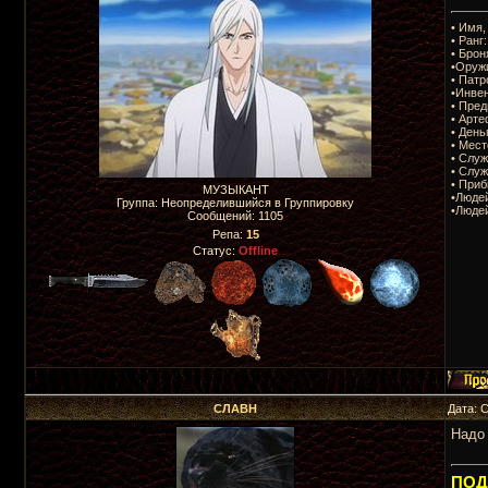
• Имя,
• Ранг:
• Брон
•Оруж
• Патр
•Инвен
• Пре
• Арте
• День
• Мес
• Служ
• Служ
• Приб
МУЗЫКАНТ
•Людей
Группа: Неопределившийся в Группировку
•Людей
Сообщений:
1105
Репа:
15
Статус:
Offline
СЛАВН
Дата: 
Надо 
ПОДП