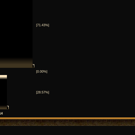
[71.43%]
[0.00%]
[28.57%]
14