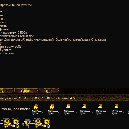
 прозвище: Константин
я:
ие:
оны:
тарь:
дметы:
факты:
ги на счету: 9.500р
тоположение:Рыжий лес
ил:Долг(рядовой),наёмники(рядовой) Вольный сталкер(глава Сталкеров)
у:
ыл в зону:2007
 убито:
 спасено:
Понедельник, 23 Марта 2009, 13:16 | Сообщение #
6
 гавно, рок клёво