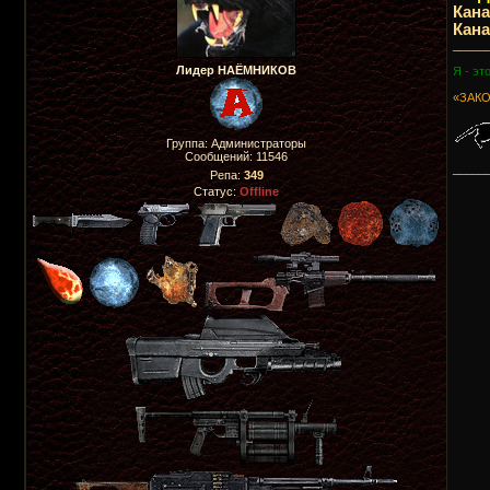
Кан
Кан
_____
Лидер НАЁМНИКОВ
Я - эт
«ЗАКО
Группа: Администраторы
Сообщений:
11546
_____
Репа:
349
Статус:
Offline