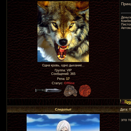
Принц
Деньги
Комбе
Пистол
Автома
Одна кровь, одно дыхание...
Группа: VIP
Сообщений:
365
Репа:
17
Статус:
Offline
Следопыт
Дата: 
это т