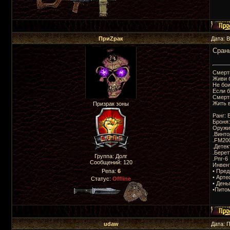
ПриZрак
Дата: 
Сран
Смерт
Живи 
Не бо
Если б
Смерть
Жить 
Призрак зоны
Ранг: 
Броня
Оружи
.Винто
.FM20
.Детек
.Берет
Группа: Долг
.Рпг-6
Сообщений:
120
Инвен
• Пре
Репа:
6
• Арт
Статус:
Offline
• День
•Пито
udaw
Дата: 