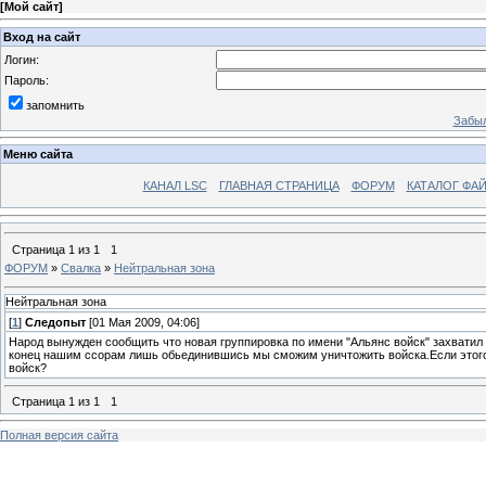
[
Мой сайт
]
Вход на сайт
Логин:
Пароль:
запомнить
Забыл
Меню сайта
КАНАЛ LSC
ГЛАВНАЯ СТРАНИЦА
ФОРУМ
КАТАЛОГ ФА
Страница
1
из
1
1
ФОРУМ
»
Свалка
»
Нейтральная зона
Нейтральная зона
[
1
]
Следопыт
[01 Мая 2009, 04:06]
Народ вынужден сообщить что новая группировка по имени "Альянс войск" захват
конец нашим ссорам лишь обьединившись мы сможим уничтожить войска.Если этого 
войск?
Страница
1
из
1
1
Полная версия сайта