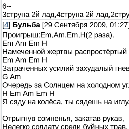
6--
3струна 2й лад,4струна 2й лад,2стр
[
4
]
Бульба
[29 Сентября 2009, 01:27
Проигрыш:Em,Am,Em,H(2 раза).
Em Am Em H
Намеченной жертвы распростёртый 
Em Am Em H
Затраченных усилий захудалый гнев
G Am
Очередь за Солнцем на холодном уг
H Em Am Em H
Я сяду на колёса, ты сядешь на иглу
Отрыгнув сомненья, закатав рукав,
Нелегко солдату среди буйных трав.