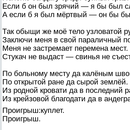
Если б он был зрячий — я бы был с
А если б я был мёртвый — он бы бы
Так обыщи же моё тело узловатой р
Заключи меня в свой параличный по
Меня не застремает перемена мест.
Стукач не выдаст — свинья не съест
По больному месту да калёным шво
По открытой ране да сырой землёй.
Из родной кровати да в последний р
Из крейзовой благодати да в андегр
Проигрыш:куплет.
Проигрыш.