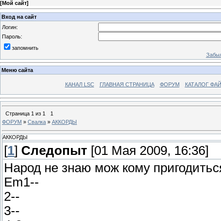
[
Мой сайт
]
Вход на сайт
Логин:
Пароль:
запомнить
Забыл
Меню сайта
КАНАЛ LSC
ГЛАВНАЯ СТРАНИЦА
ФОРУМ
КАТАЛОГ ФА
Страница
1
из
1
1
ФОРУМ
»
Свалка
»
АККОРДЫ
АККОРДЫ
[
1
]
Следопыт
[01 Мая 2009, 16:36]
Народ не знаю мож кому пригодитьс
Em1--
2--
3--