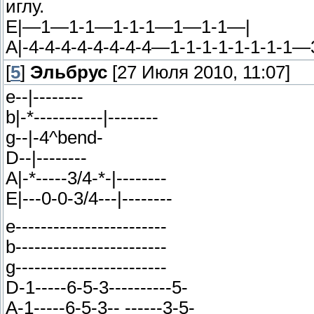
иглу.
E|—1—1-1—1-1-1—1—1-1—|
A|-4-4-4-4-4-4-4-4—1-1-1-1-1-1-1-
[
5
]
Эльбрус
[27 Июля 2010, 11:07]
e--|--------
b|-*-----------|--------
g--|-4^bend-
D--|--------
A|-*-----3/4-*-|--------
E|---0-0-3/4---|--------
e------------------------
b------------------------
g------------------------
D-1-----6-5-3----------5-
A-1-----6-5-3-- ------3-5-