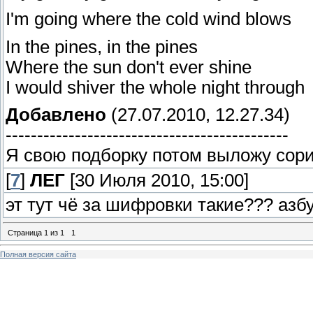
I'm going where the cold wind blows
In the pines, in the pines
Where the sun don't ever shine
I would shiver the whole night through
Добавлено
(27.07.2010, 12.27.34)
---------------------------------------------
Я свою подборку потом выложу сори
[
7
]
ЛЕГ
[30 Июля 2010, 15:00]
эт тут чё за шифровки такие??? азб
Страница
1
из
1
1
Полная версия сайта