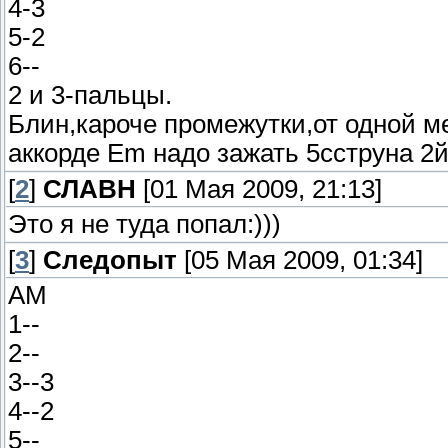
4-3
5-2
6--
2 и 3-пальцы.
Блин,кароче промежутки,от одной м
аккорде Em надо зажать 5сструна 2й
[
2
]
СЛАВН
[01 Мая 2009, 21:13]
Это я не туда попал:)))
[
3
]
Следопыт
[05 Мая 2009, 01:34]
AM
1--
2--
3--3
4--2
5--