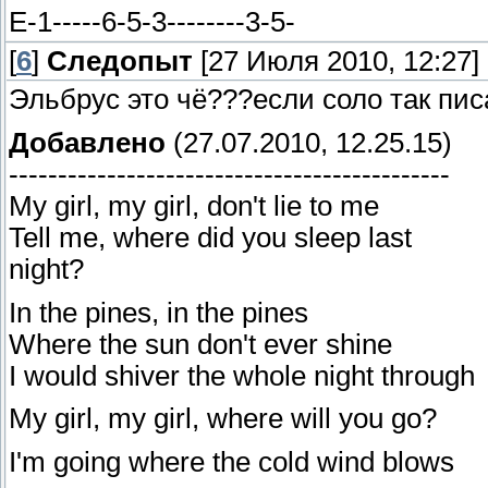
E-1-----6-5-3--------3-5-
[
6
]
Следопыт
[27 Июля 2010, 12:27]
Эльбрус это чё???если соло так пис
Добавлено
(27.07.2010, 12.25.15)
---------------------------------------------
My girl, my girl, don't lie to me
Tell me, where did you sleep last
night?
In the pines, in the pines
Where the sun don't ever shine
I would shiver the whole night through
My girl, my girl, where will you go?
I'm going where the cold wind blows