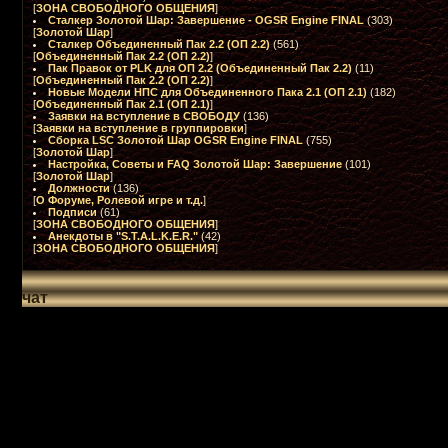
[
ЗОНА СВОБОДНОГО ОБЩЕНИЯ
]
Сталкер Золотой Шар: Завершение - OGSR Engine FINAL
(303)
[
Золотой Шар
]
Сталкер Объединенный Пак 2.2 (ОП 2.2)
(561)
[
Объединенный Пак 2.2 (ОП 2.2)
]
Пак Правок от PLK для ОП 2.2 (Объединенный Пак 2.2)
(11)
[
Объединенный Пак 2.2 (ОП 2.2)
]
Новые Модели НПС для Объединенного Пака 2.1 (ОП 2.1)
(182)
[
Объединенный Пак 2.1 (ОП 2.1)
]
Заявки на вступление в СВОБОДУ
(136)
[
Заявки на вступление в группировки
]
Сборка LSC Золотой Шар OGSR Engine FINAL
(755)
[
Золотой Шар
]
Настройка, Советы и FAQ Золотой Шар: Завершение
(101)
[
Золотой Шар
]
Должности
(136)
[
О Форуме, Ролевой игре и т.д.
]
Подписи
(61)
[
ЗОНА СВОБОДНОГО ОБЩЕНИЯ
]
Анекдоты в "S.T.A.L.K.E.R."
(42)
[
ЗОНА СВОБОДНОГО ОБЩЕНИЯ
]
чат