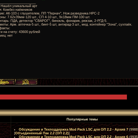
____________________
: Нашёл уникальный арт
я: Комбез наёмников
ие: АК-103 с глушителем, ПП "Пернач", Нож разведчика НРС-2
оны: 7.62x39мм-120 шт., СП 4-10 шт., 9х18мм ПМ-100 шт.
нтарь: ПДА, детектор "СВАРОГ", бинокль, фонарик, рюкзак, 2-РГД-5.
меты: Арм. аптечка-5 шт., бинт-5 шт, антирад-3 шт., мед. контейнер "Зона", сухпаёк.
факты:
ги на счету: 43600 рублей
мец: нет
Популярные темы
Обсуждение и Техподдержка Mod Pack LSC для ОП 2.2 - Архив 7
(9988
[
Объединенный Пак 2.2 (ОП 2.2)
]
Обсуждение и Техподдержка Mod Pack LSC для ОП 2.2 - Архив 6
(9935