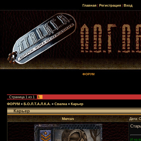
Главная
|
Регистрация
|
Вход
ФОРУМ
Страница
1
из
1
1
ФОРУМ
»
Б.О.Л.Т.А.Л.К.А.
»
Свалка
»
Карьер
Карьер
Marcus
Дата: 
Стары
И на в