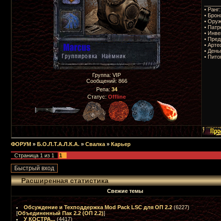
_____
• Ранг
• Брон
• Оруж
• Патр
• Инве
• Пред
• Арте
• День
• Пито
Группа: VIP
Сообщений:
866
Репа:
34
Статус:
Offline
ФОРУМ
»
Б.О.Л.Т.А.Л.К.А.
»
Свалка
»
Карьер
Страница
1
из
1
1
Расширенная статистика
Свежие темы
Обсуждение и Техподдержка Mod Pack LSC для ОП 2.2
(6227)
[
Объединенный Пак 2.2 (ОП 2.2)
]
У КОСТРА...
(4417)