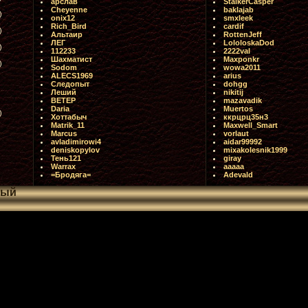
арслав
StalkerCasper
Cheyenne
baklajab
)
onix12
smxleek
Rich_Bird
cardif
)
Альтаир
RottenJeff
ЛЕГ
LololoskaDod
)
112233
2222val
Шахматист
Maxponkr
)
Sodom
wowa2011
ALECS1969
arius
Следопыт
dohgg
Леший
nikitij
ВЕТЕР
mazavadik
Daria
Muertos
)
Хоттабыч
ккрцрц35н3
Matrik_11
Maxwell_Smart
Marcus
vorlaut
avladimirowi4
aidar99992
deniskopylov
mixakolesnik1999
Тень121
giray
Warrax
ааааа
=Бродяга=
Adevald
ный