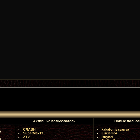
Активные пользователи
Новые пользо
СЛАВН
kakafoniyavanya
)
SuperMax13
Luciemor
ZTV
Ruyhei
)