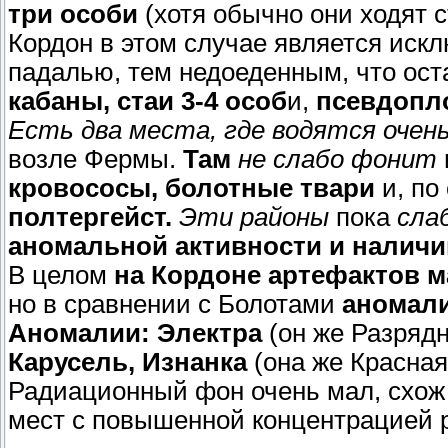
три особи
(хотя обычно они ходят с
Кордон в этом случае является искл
падалью, тем недоеденным, что ост
кабаны, стаи 3-4 особ
и,
псевдопло
Есть два места, где водятся оче
возле Фермы.
Там
не слабо фонит
кровососы, болотные твари
и, по
полтергейст.
Эти районы
пока
сла
аномальной активности и наличи
В целом
на Кордоне артефактов 
но в сравнении с Болотами
аномали
Аномалии: Электра
(он же Разрядн
Карусель, Изнанка
(она же Красная
Радиационный фон очень мал, схож
мест с повышенной концентрацией 