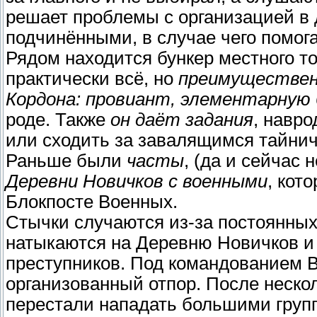
решает проблемы с организацией в д
подчинёнными, в случае чего помога
Рядом находится бункер местного т
практически всё, но
преимуществен
Кордона: провиант, элементарную 
роде. Также
он даёт задания
, навр
или сходить за завалящимся тайнич
Раньше были
часты
, (да и сейчас
Деревни Новичков с военными
, кот
Блокпосте Военных.
Стычки случаются из-за постоянных 
натыкаются на Деревню Новичков и
преступников. Под командованием 
организованный отпор. После неско
перестали нападать большими групп