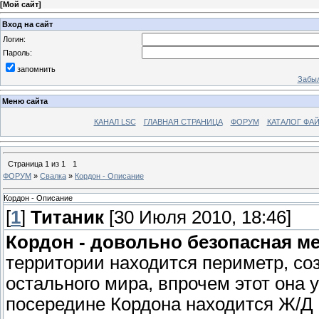
[
Мой сайт
]
Вход на сайт
Логин:
Пароль:
запомнить
Забыл
Меню сайта
КАНАЛ LSC
ГЛАВНАЯ СТРАНИЦА
ФОРУМ
КАТАЛОГ ФА
Страница
1
из
1
1
ФОРУМ
»
Свалка
»
Кордон - Описание
Кордон - Описание
[
1
]
Титаник
[30 Июля 2010, 18:46]
Кордон - довольно безопасная ме
территории находится периметр, со
остального мира, впрочем этот она
посередине Кордона находится Ж/Д 