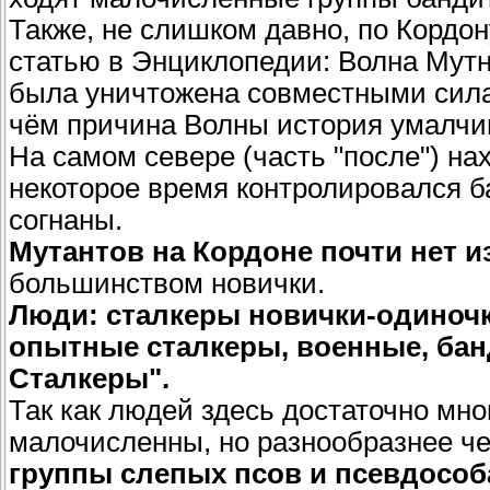
Также, не слишком давно, по Кордо
статью в Энциклопедии: Волна Мутн
была уничтожена совместными сила
чём причина Волны история умалчи
На самом севере (часть "после") н
некоторое время контролировался б
согнаны.
Мутантов на Кордоне почти нет и
большинством новички.
Люди: сталкеры новички-одиночк
опытные сталкеры, военные, ба
Сталкеры".
Так как людей здесь достаточно мно
малочисленны, но разнообразнее че
группы слепых псов и псевдособ