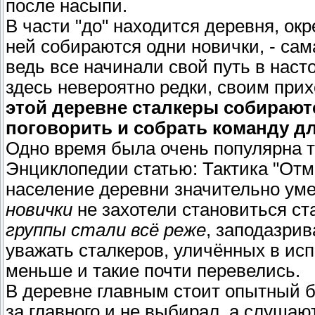
после насыпи.
В части "до" находится деревня, ок
ней собираются одни новички, - сам
ведь все начинали свой путь в нас
здесь невероятно редки, своим пр
этой деревне сталкеры собираютс
поговорить и собрать команду дл
Одно время была очень популярна т
Энциклопедии статью: Тактика "Отм
население деревни значительно уме
новички
не захотели становиться ст
группы стали всё реже
, заподазри
уважать сталкеров, уличённых в ис
меньше и такие почти перевелись.
В деревне главным стоит опытный бр
за главного и не выбирал, а слушаю