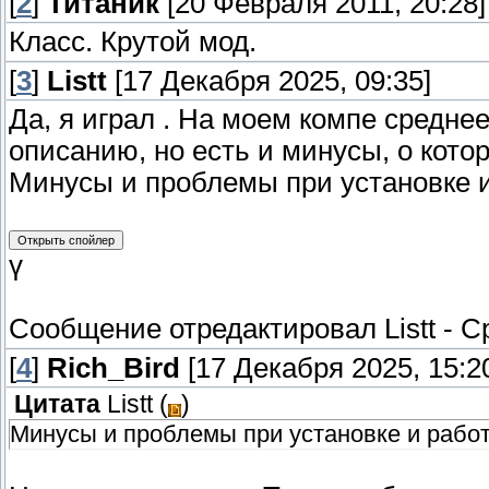
[
2
]
Титаник
[20 Февраля 2011, 20:28]
Класс. Крутой мод.
[
3
]
Listt
[17 Декабря 2025, 09:35]
Да, я играл . На моем компе средне
описанию, но есть и минусы, о кото
Минусы и проблемы при установке и
ү
Сообщение отредактировал
Listt
-
Ср
[
4
]
Rich_Bird
[17 Декабря 2025, 15:2
Цитата
Listt
(
)
Минусы и проблемы при установке и работ