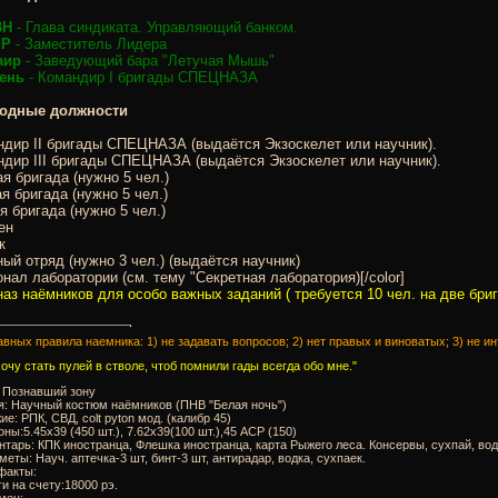
ВН
- Глава синдиката. Управляющий банком.
ЕР
- Заместитель Лидера
аир
- Заведующий бара "Летучая Мышь"
ень
- Командир I бригады СПЕЦНАЗА
одные должности
дир II бригады СПЕЦНАЗА (выдаётся Экзоскелет или научник).
дир III бригады СПЕЦНАЗА (выдаётся Экзоскелет или научник).
я бригада (нужно 5 чел.)
я бригада (нужно 5 чел.)
я бригада (нужно 5 чел.)
ен
к
ый отряд (нужно 3 чел.) (выдаётся научник)
нал лаборатории (см. тему "Секретная лаборатория)[/color]
аз наёмников для особо важных заданий ( требуется 10 чел. на две бриг
авных правила наемника: 1) не задавать вопросов; 2) нет правых и виноватых; 3) не 
 хочу стать пулей в стволе, чтоб помнили гады всегда обо мне."
: Познавший зону
я: Научный костюм наёмников (ПНВ "Белая ночь")
ие: РПК, СВД, colt pyton мод. (калибр 45)
оны:5.45х39 (450 шт.), 7.62х39(100 шт.),45 ACP (150)
нтарь: КПК иностранца, Флешка иностранца, карта Рыжего леса. Консервы, сухпай, вод
меты: Науч. аптечка-3 шт, бинт-3 шт, антирадар, водка, сухпаек.
факты:
ги на счету:18000 рэ.
мец: