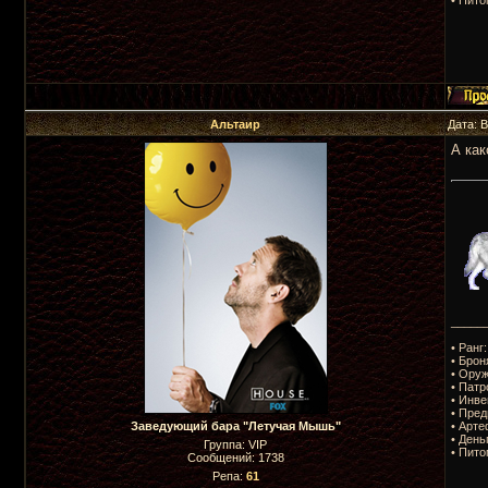
Альтаир
Дата: 
А как
_____
• Ранг
• Брон
• Оруж
• Патр
• Инве
• Пред
• Арте
Заведующий бара "Летучая Мышь"
• День
Группа: VIP
• Пито
Сообщений:
1738
Репа:
61