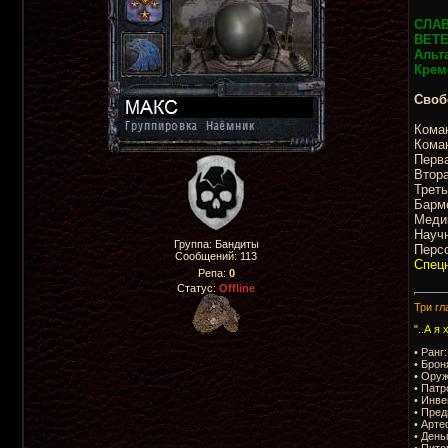
СЛА
ВЕТ
Альт
Крем
Своб
Коман
Коман
Перва
Втора
Треть
Барм
Меди
Научн
Группа: Бандиты
Персо
Сообщений:
113
Спецн
Репа:
0
Статус:
Offline
Три гл
"..А я
• Ранг
• Брон
• Оруж
• Патр
• Инве
• Пред
• Арте
• День
• Пито