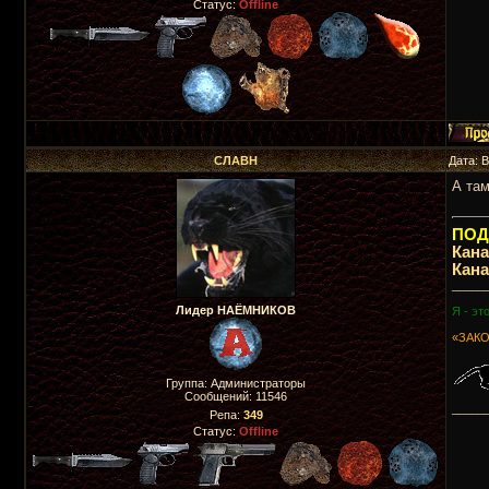
Статус:
Offline
СЛАВН
Дата: 
А там
ПОДП
Кан
Кан
_____
Лидер НАЁМНИКОВ
Я - эт
«ЗАКО
Группа: Администраторы
Сообщений:
11546
_____
Репа:
349
Статус:
Offline