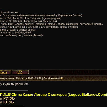
__
: Крутой сталкер
я: Экзоскелет наёмника (модернизированный у Кардана на Затоне)
ие: ИЛ96, Фора-98, Нож Спецназа (однозарядный)
оны: ИЛ96-312 пат, Фора-98-57 пат, 9мм-55 пат.
нтарь: ПДА, Сварог, бинокль, фонарик, рюкзак, спальный мешок, встроеный фонарь
меты: Науч. аптечка-3 шт, бинт-3 шт, антирадар, водка, сухпаек.
факты: Грави, Золотая рыбка
ги на счету: 14000 рублей
мец: Кабан-мутант, кличка: Джозеф
Понедельник, 29 Марта 2010, 13:52 | Сообщение #
54
у куда ты рвешься.
ИШИСЬ на Канал Логово Сталкеров (LogovoStalkerov.Com)
ал РУТУБ
ал ЮТУБ
_________________