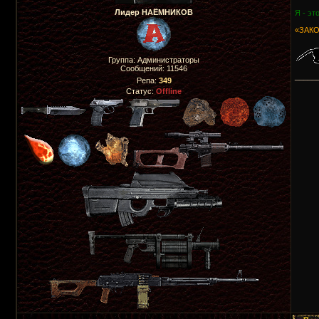
Лидер НАЁМНИКОВ
Я - эт
«ЗАКО
Группа: Администраторы
Сообщений:
11546
_____
Репа:
349
Статус:
Offline