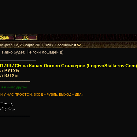
Воскресенье, 28 Марта 2010, 20:08 | Сообщение #
52
 видно будет. Не гони лошадей:)))
ИШИСЬ на Канал Логово Сталкеров (LogovoStalkerov.Com)
ал РУТУБ
ал ЮТУБ
_________________
о я и никто другой.
Н У НАС ПРОСТОЙ: ВХОД – РУБЛЬ, ВЫХОД – ДВА»
_________________