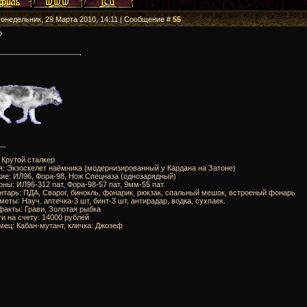
Понедельник, 29 Марта 2010, 14:11 | Сообщение #
55
?
__
: Крутой сталкер
я: Экзоскелет наёмника (модернизированный у Кардана на Затоне)
ие: ИЛ96, Фора-98, Нож Спецназа (однозарядный)
оны: ИЛ96-312 пат, Фора-98-57 пат, 9мм-55 пат.
нтарь: ПДА, Сварог, бинокль, фонарик, рюкзак, спальный мешок, встроеный фонарь
меты: Науч. аптечка-3 шт, бинт-3 шт, антирадар, водка, сухпаек.
факты: Грави, Золотая рыбка
ги на счету: 14000 рублей
мец: Кабан-мутант, кличка: Джозеф