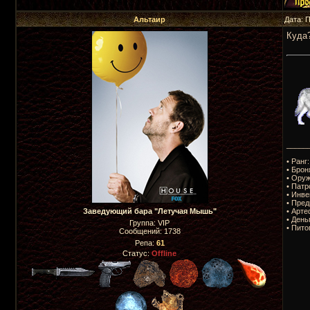
Альтаир
Дата: 
Куда
_____
• Ранг
• Брон
• Оруж
• Патр
• Инве
• Пред
• Арте
Заведующий бара "Летучая Мышь"
• День
Группа: VIP
• Пито
Сообщений:
1738
Репа:
61
Статус:
Offline