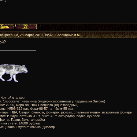
Воскресенье, 28 Марта 2010, 19:32 | Сообщение #
51
ой?
__
: Крутой сталкер
я: Экзоскелет наёмника (модернизированный у Кардана на Затоне)
ие: ИЛ96, Фора-98, Нож Спецназа (однозарядный)
оны: ИЛ96-312 пат, Фора-98-57 пат, 9мм-55 пат.
нтарь: ПДА, Сварог, бинокль, фонарик, рюкзак, спальный мешок, встроеный фонарь
меты: Науч. аптечка-3 шт, бинт-3 шт, антирадар, водка, сухпаек.
факты: Грави, Золотая рыбка
ги на счету: 14000 рублей
мец: Кабан-мутант, кличка: Джозеф