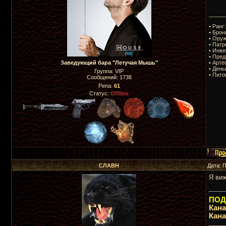
_____
• Ранг
• Брон
• Оруж
• Патр
• Инве
• Пред
• Арте
Заведующий бара "Летучая Мышь"
• День
Группа: VIP
• Пито
Сообщений:
1738
Репа:
61
Статус:
Offline
СЛАВН
Дата: 
Я виж
ПОДП
Кан
Кан
_____