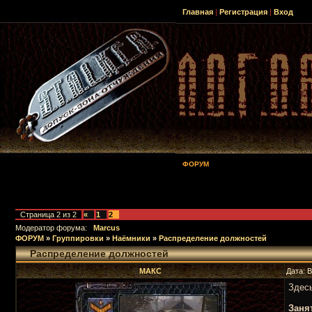
Главная
|
Регистрация
|
Вход
ФОРУМ
Страница
2
из
2
«
1
2
Модератор форума:
Marcus
ФОРУМ
»
Группировки
»
Наёмники
»
Распределение должностей
Распределение должностей
МАКС
Дата: 
Здес
Заня