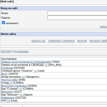
[
Мой сайт
]
Вход на сайт
Логин:
Пароль:
запомнить
Забыл
Меню сайта
КАНАЛ LSC
ГЛАВНАЯ СТРАНИЦА
ФОРУМ
КАТАЛОГ ФА
ФОРУМ
»
Группировки
Группировки
Заявки на вступление в группировки
(
7
/
681
)
Заявки на вступление в СВОБОДУ
»»
(
Rich_Bird
)
Свобода
(
26
/
1049
)
Учебный Центр "Полигон".
»»
(
Listt
)
Долг
(
24
/
470
)
Ангар механика
»»
(
=Бродяга=
)
Чистое небо
(
8
/
48
)
Склад
»»
(
СЛАВН
)
Вольные сталкеры
(
32
/
840
)
Бар "Сталкер"
»»
(
СЛАВН
)
Монолит
(
11
/
27
)
Бар "Монолит"
»»
(
Харон
)
Наёмники
(
20
/
1703
)
УНЧ
»»
(
Listt
)