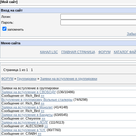
[
Мой сайт
]
Вход на сайт
Логин:
Пароль:
запомнить
Забыл
Меню сайта
КАНАЛ LSC
ГЛАВНАЯ СТРАНИЦА
ФОРУМ
КАТАЛОГ ФА
Страница
1
из
1
1
ФОРУМ
»
Группировки
»
Заявки на вступление в группировки
Заявки на вступление в группировки
Заявки на вступление в СВОБОДУ
(
136
/
10486
)
Сообщение от:
Rich_Bird
»»
Вступление в группировку Вольные сталкеры
(
74
/
9298
)
Сообщение от:
Rich_Bird
»»
Заявки на вступление в Монолит
(
41
/
4148
)
Сообщение от:
Rich_Bird
»»
Заявки на вступление в Бандиты
(
63
/
6545
)
Сообщение от:
Cheyenne
»»
Заявки на вступление в ДОЛГ
(
111
/
9113
)
Сообщение от:
ALECS1969
»»
Заявки на вступление в Ч.Н.
(
80
/
7760
)
Сообщение от:
СЛАВН
»»