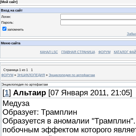
[
Мой сайт
]
Вход на сайт
Логин:
Пароль:
запомнить
Забыл
Меню сайта
КАНАЛ LSC
ГЛАВНАЯ СТРАНИЦА
ФОРУМ
КАТАЛОГ ФА
Страница
1
из
1
1
ФОРУМ
»
ЭНЦИКЛОПЕДИЯ
»
Энциклопедия по артефактам
Энциклопедия по артефактам
[
1
]
Альтаир
[07 Января 2011, 21:05]
Медуза
Образует: Трамплин
Образуется в аномалии "Трамплин".
побочным эффектом которого являет