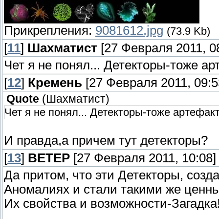
Прикрепления:
9081612.jpg
(73.9 Kb)
[
11
]
Шахматист
[27 Февраля 2011, 0
Чет я не понял... Детекторы-тоже а
[
12
]
Кремень
[27 Февраля 2011, 09:5
Quote
(
Шахматист
)
Чет я не понял... Детекторы-тоже артефак
И правда,а причем тут детекторы?
[
13
]
ВЕТЕР
[27 Февраля 2011, 10:08]
Да притом, что эти Детекторы, созд
Аномалиях и стали такими же ценн
Их свойства и возможности-Загадка