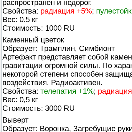
распространён и недорог.
Свойства:
радиация +5%
;
пулестой
Вес: 0.5 кг
Стоимость: 1000 RU
Каменный цветок
Образует: Трамплин, Симбионт
Артефакт представляет собой каме
гравитации огромной силы. По хара
некоторой степени способен защища
воздействия. Радиоактивен.
Свойства:
телепатия +1%
;
радиаци
Вес: 0,5 кг
Стоимость: 3000 RU
Выверт
Образует: Воронка, Загребущие рук