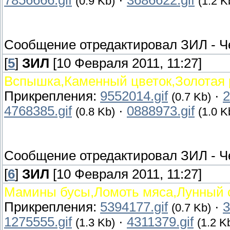
7856666.gif
·
3686622.gif
(0.9 Kb)
(1.2 K
Сообщение отредактировал
ЗИЛ
-
Ч
[
5
]
ЗИЛ
[10 Февраля 2011, 11:27]
Вспышка,Каменный цветок,Золотая 
Прикрепления:
9552014.gif
·
2
(0.7 Kb)
4768385.gif
·
0888973.gif
(0.8 Kb)
(1.0 K
Сообщение отредактировал
ЗИЛ
-
Ч
[
6
]
ЗИЛ
[10 Февраля 2011, 11:27]
Мамины бусы,Ломоть мяса,Лунный с
Прикрепления:
5394177.gif
·
3
(0.7 Kb)
1275555.gif
·
4311379.gif
(1.3 Kb)
(1.2 K