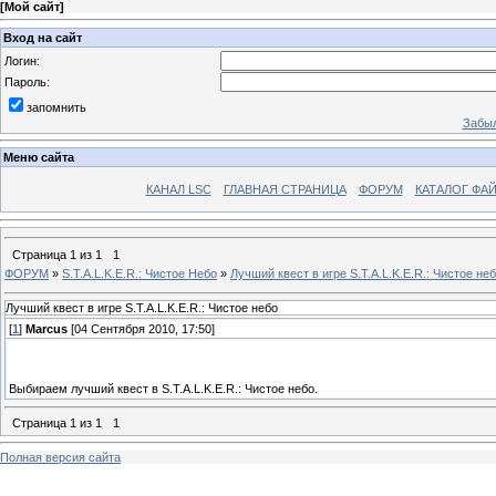
[
Мой сайт
]
Вход на сайт
Логин:
Пароль:
запомнить
Забыл
Меню сайта
КАНАЛ LSC
ГЛАВНАЯ СТРАНИЦА
ФОРУМ
КАТАЛОГ ФА
Страница
1
из
1
1
ФОРУМ
»
S.T.A.L.K.E.R.: Чистое Небо
»
Лучший квест в игре S.T.A.L.K.E.R.: Чистое не
Лучший квест в игре S.T.A.L.K.E.R.: Чистое небо
[
1
]
Marcus
[04 Сентября 2010, 17:50]
Выбираем лучший квест в S.T.A.L.K.E.R.: Чистое небо.
Страница
1
из
1
1
Полная версия сайта