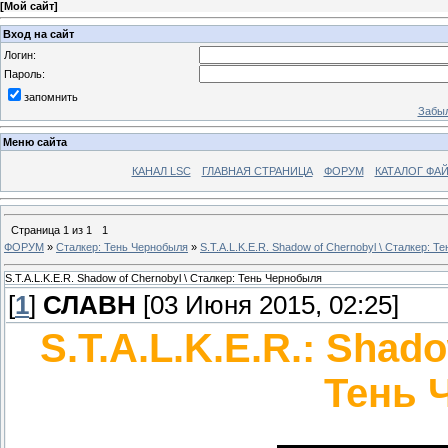
[
Мой сайт
]
Вход на сайт
Логин:
Пароль:
запомнить
Забыл
Меню сайта
КАНАЛ LSC
ГЛАВНАЯ СТРАНИЦА
ФОРУМ
КАТАЛОГ ФА
Страница
1
из
1
1
ФОРУМ
»
Сталкер: Тень Чернобыля
»
S.T.A.L.K.E.R. Shadow of Chernobyl \ Сталкер: 
S.T.A.L.K.E.R. Shadow of Chernobyl \ Сталкер: Тень Чернобыля
[
1
]
СЛАВН
[03 Июня 2015, 02:25]
S.T.A.L.K.E.R.: Shad
Тень 