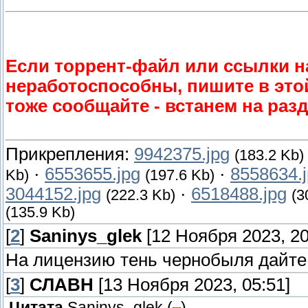
Если торрент-файл или ссылки н
неработоспособны, пишите в этой
тоже сообщайте - встанем на разд
Прикрепления:
9942375.jpg
(183.2 Kb)
·
6553655.jpg
·
8558634.
Kb)
(197.6 Kb)
3044152.jpg
·
6518488.jpg
(222.3 Kb)
(3
(135.9 Kb)
[
2
]
Saninys_glek
[12 Ноября 2023, 20
На лицензию тень чернобыля дайте 
[
3
]
СЛАВН
[13 Ноября 2023, 05:51]
Цитата
Saninys_glek
(
)