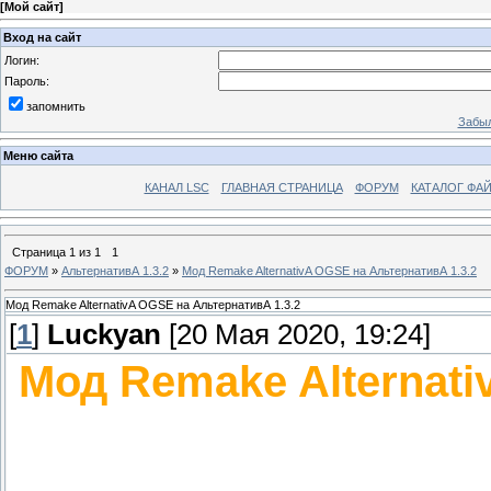
[
Мой сайт
]
Вход на сайт
Логин:
Пароль:
запомнить
Забыл
Меню сайта
КАНАЛ LSC
ГЛАВНАЯ СТРАНИЦА
ФОРУМ
КАТАЛОГ ФА
Страница
1
из
1
1
ФОРУМ
»
АльтернативА 1.3.2
»
Мод Remake AlternativA OGSE на АльтернативА 1.3.2
Мод Remake AlternativA OGSE на АльтернативА 1.3.2
[
1
]
Luckyan
[20 Мая 2020, 19:24]
Мод Remake Alternat