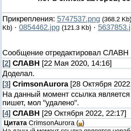
Прикрепления:
5747537.png
(368.2 Kb
·
0854462.jpg
·
5637853.
Kb)
(121.3 Kb)
Сообщение отредактировал
СЛАВН
[
2
]
СЛАВН
[22 Мая 2020, 14:16]
Доделал.
[
3
]
CrimsonAurora
[28 Октября 2022,
На данный момент ссылка является 
пишет, мол "удалено".
[
4
]
СЛАВН
[29 Октября 2022, 22:17]
Цитата
CrimsonAurora
(
)
На данный момент ссылка является нерабо