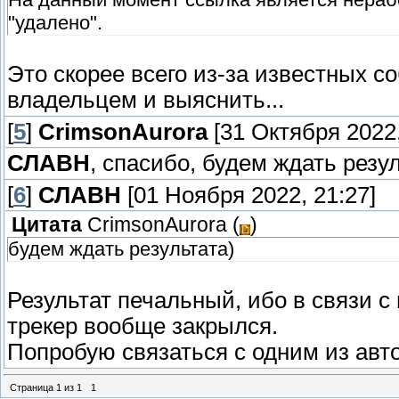
"удалено".
Это скорее всего из-за известных с
владельцем и выяснить...
[
5
]
CrimsonAurora
[31 Октября 2022,
СЛАВН
, спасибо, будем ждать резу
[
6
]
СЛАВН
[01 Ноября 2022, 21:27]
Цитата
CrimsonAurora
(
)
будем ждать результата)
Результат печальный, ибо в связи с
трекер вообще закрылся.
Попробую связаться с одним из авто
Страница
1
из
1
1