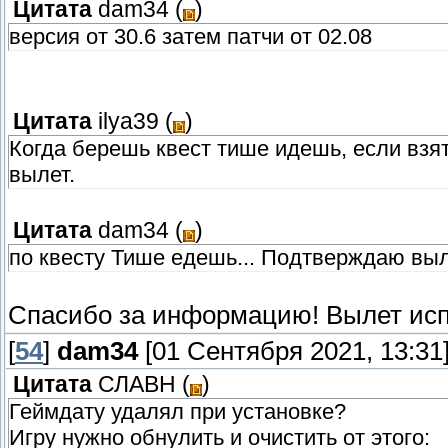
Цитата
dam34
(
)
версия от 30.6 затем патчи от 02.08
Цитата
ilya39
(
)
Когда берешь квест тише идешь, если взят
вылет.
Цитата
dam34
(
)
по квесту Тише едешь... Подтверждаю выл
Спасибо за информацию! Вылет исп
[
54
]
dam34
[01 Сентября 2021, 13:31
Цитата
СЛАВН
(
)
Геймдату удалял при установке?
Игру нужно обнулить и очистить от этого: