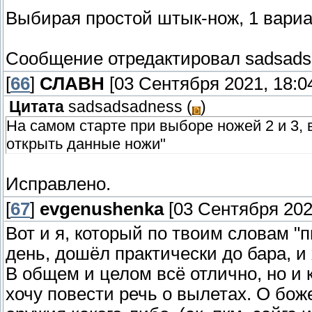
Выбирая простой штык-нож, 1 вариант
Сообщение отредактировал
sadsads
[
66
]
СЛАВН
[03 Сентября 2021, 18:0
Цитата
sadsadsadness
(
)
На самом старте при выборе ножей 2 и 3, 
открыть данные ножи"
Исправлено.
[
67
]
evgenushenka
[03 Сентября 2021
Вот и я, который по твоим словам "п
день, дошёл практически до бара, и
В общем и целом всё отлично, но и 
хочу повести речь о вылетах. О бож