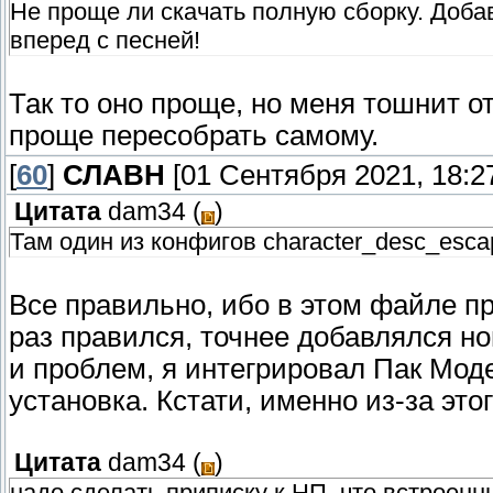
Не проще ли скачать полную сборку. Доба
вперед с песней!
Так то оно проще, но меня тошнит от
проще пересобрать самому.
[
60
]
СЛАВН
[01 Сентября 2021, 18:2
Цитата
dam34
(
)
Там один из конфигов character_desc_esca
Все правильно, ибо в этом файле пр
раз правился, точнее добавлялся но
и проблем, я интегрировал Пак Мод
установка. Кстати, именно из-за это
Цитата
dam34
(
)
надо сделать приписку к НП, что встроен