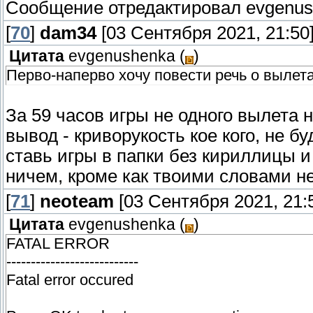
Сообщение отредактировал
evgenu
[
70
]
dam34
[03 Сентября 2021, 21:50
Цитата
evgenushenka
(
)
Перво-наперво хочу повести речь о вылета
За 59 часов игры не одного вылета н
вывод - криворукость кое кого, не б
ставь игры в папки без кириллицы и
ничем, кроме как твоими словами н
[
71
]
neoteam
[03 Сентября 2021, 21:
Цитата
evgenushenka
(
)
FATAL ERROR
---------------------------
Fatal error occured