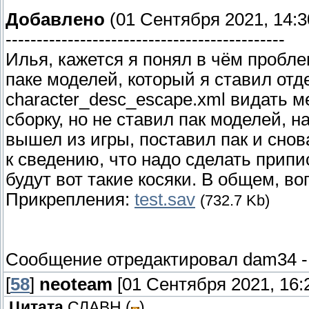
Добавлено
(01 Сентября 2021, 14:3
---------------------------------------------
Илья, кажется я понял в чём пробл
паке моделей, который я ставил отд
character_desc_escape.xml видать 
сборку, но не ставил пак моделей, н
вышел из игры, поставил пак и снов
к сведению, что надо сделать припи
будут вот такие косяки. В общем, в
Прикрепления:
test.sav
(732.7 Kb)
Сообщение отредактировал
dam34
[
58
]
neoteam
[01 Сентября 2021, 16:
Цитата
СЛАВН
(
)