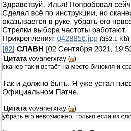
Здравствуй, Илья! Попробовал сейча
Сделал всё по инструкции, но сканер
оказывается в руке, убрать его нев
Стрелки выбора частоты работают.
Прикрепления:
0428856.jpg
(352.1 Kb)
[
62
]
СЛАВН
[02 Сентября 2021, 19:5
Цитата
vovanerxray
(
)
сканер так и встаёт на место бинокля и ср
Так и должно быть. Я уже устал пис
Официальном Патче.
Цитата
vovanerxray
(
)
убрать его невозможно, только если из сл