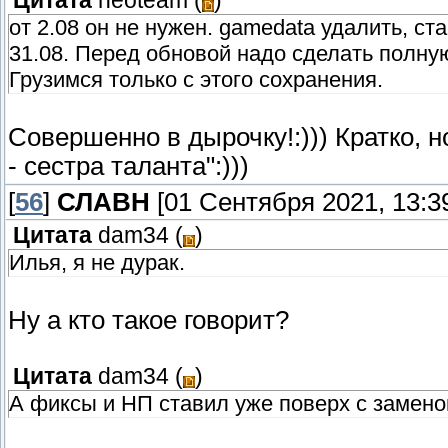
Цитата
neoteam
(
)
от 2.08 он не нужен. gamedata удалить, с
31.08. Перед обновой надо сделать полну
Грузимся только с этого сохранения.
Совершенно в дырочку!:))) Кратко, 
- сестра таланта":)))
[
56
]
СЛАВН
[01 Сентября 2021, 13:3
Цитата
dam34
(
)
Илья, я не дурак.
Ну а кто такое говорит?
Цитата
dam34
(
)
А фиксы и НП ставил уже поверх с замено