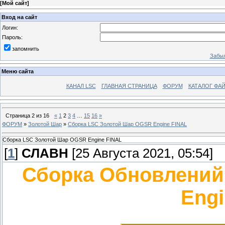
[
Мой сайт
]
Вход на сайт
Логин:
Пароль:
запомнить
Забыл
Меню сайта
КАНАЛ LSC
ГЛАВНАЯ СТРАНИЦА
ФОРУМ
КАТАЛОГ ФА
Страница
2
из
16
«
1
2
3
4
…
15
16
»
ФОРУМ
»
Золотой Шар
»
Сборка LSC Золотой Шар OGSR Engine FINAL
Сборка LSC Золотой Шар OGSR Engine FINAL
[
1
]
СЛАВН
[25 Августа 2021, 05:54]
Сборка Обновлений
Engi