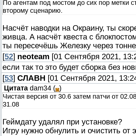
По агентам под мостом до сих пор метки с
второму сценарию.
Насчёт наводки на Окраину, ты скор
живца. А насчёт квеста с блокпостом
ты пересечёшь Железку через тонне
[
52
]
neoteam
[01 Сентября 2021, 13:
если так то это будет сборка без но
[
53
]
СЛАВН
[01 Сентября 2021, 13:2
Цитата
dam34
(
)
Чистая версия от 30.6 затем патчи от 02.
31.08
Геймдату удалял при установке?
Игру нужно обнулить и очистить от э