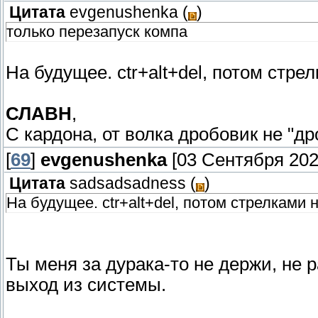
Цитата
evgenushenka
(
)
только перезапуск компа
На будущее. ctr+alt+del, потом стрел
СЛАВН
,
С кардона, от волка дробовик не "дро
[
69
]
evgenushenka
[03 Сентября 2021
Цитата
sadsadsadness
(
)
На будущее. ctr+alt+del, потом стрелками н
Ты меня за дурака-то не держи, не р
выход из системы.