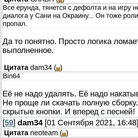
Все ерунда, тянется с дефолта и на игру н
диалога у Сани на Окраину... Он тоже роли
пропал.
Да то понятно. Просто логика ломает
выполненное.
Цитата
dam34
(
)
Bin64
Её не надо удалять. Её надо накат
Не проще ли скачать полную сборку
скрытые кнопки. И вперед с песней!
[
59
]
dam34
[01 Сентября 2021, 16:48
Цитата
neoteam
(
)