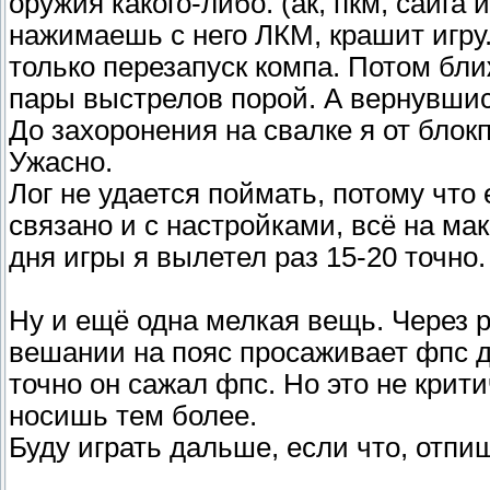
оружия какого-либо. (ак, пкм, сайга 
нажимаешь с него ЛКМ, крашит игру.
только перезапуск компа. Потом бли
пары выстрелов порой. А вернувшись
До захоронения на свалке я от блок
Ужасно.
Лог не удается поймать, потому что 
связано и с настройками, всё на ма
дня игры я вылетел раз 15-20 точно.
Ну и ещё одна мелкая вещь. Через р
вешании на пояс просаживает фпс до
точно он сажал фпс. Но это не крити
носишь тем более.
Буду играть дальше, если что, отпиш