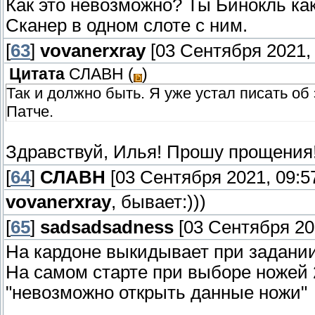
Как это невозможно? Ты Бинокль ка
Сканер в одном слоте с ним.
[
63
]
vovanerxray
[03 Сентября 2021, 
Цитата
СЛАВН
(
)
Так и должно быть. Я уже устал писать о
Патче.
Здравствуй, Илья! Прошу прощения
[
64
]
СЛАВН
[03 Сентября 2021, 09:5
vovanerxray
, бывает:)))
[
65
]
sadsadsadness
[03 Сентября 202
На кардоне выкидывает при задании
На самом старте при выборе ножей 2
"невозможно открыть данные ножи"