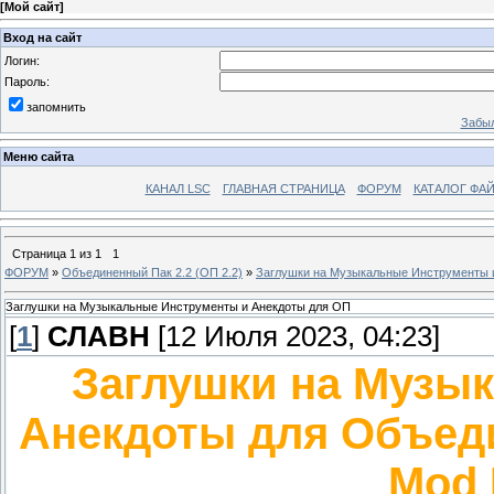
[
Мой сайт
]
Вход на сайт
Логин:
Пароль:
запомнить
Забыл
Меню сайта
КАНАЛ LSC
ГЛАВНАЯ СТРАНИЦА
ФОРУМ
КАТАЛОГ ФА
Страница
1
из
1
1
ФОРУМ
»
Объединенный Пак 2.2 (ОП 2.2)
»
Заглушки на Музыкальные Инструменты 
Заглушки на Музыкальные Инструменты и Анекдоты для ОП
[
1
]
СЛАВН
[12 Июля 2023, 04:23]
Заглушки на Музы
Анекдоты для Объедин
Mod 