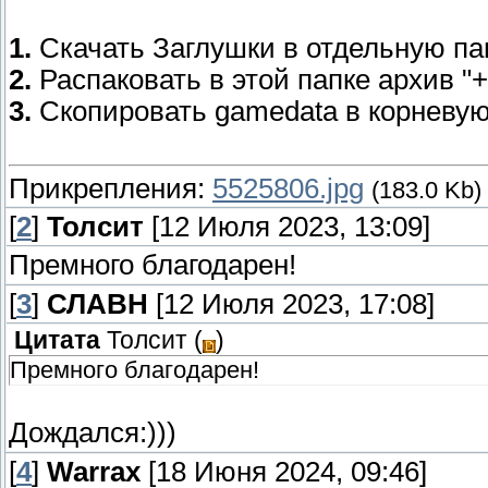
1.
Скачать Заглушки в отдельную пап
2.
Распаковать в этой папке архив "
3.
Скопировать gamedata в корневую
Прикрепления:
5525806.jpg
(183.0 Kb)
[
2
]
Толсит
[12 Июля 2023, 13:09]
Премного благодарен!
[
3
]
СЛАВН
[12 Июля 2023, 17:08]
Цитата
Толсит
(
)
Премного благодарен!
Дождался:)))
[
4
]
Warrax
[18 Июня 2024, 09:46]