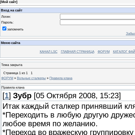
[
Мой сайт
]
Вход на сайт
Логин:
Пароль:
запомнить
Забыл
Меню сайта
КАНАЛ LSC
ГЛАВНАЯ СТРАНИЦА
ФОРУМ
КАТАЛОГ ФА
Тема закрыта
Страница
1
из
1
1
ФОРУМ
»
Вольные сталкеры
»
Правила клана
Правила клана
[
1
]
Зубр
[05 Октября 2008, 15:23]
Итак каждый сталкер принявший кл
*Переходить в любую другую дружес
любое время по желанию.
*Переход во вражескую группировку 