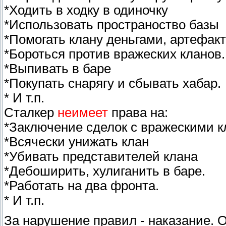
*Ходить в ходку в одиночку
*Использовать пространоство базы
*Помогать клану деньгами, артефак
*Бороться против вражеских кланов.
*Выпивать в баре
*Покупать снарягу и сбывать хабар.
* И т.п.
Сталкер
неимеет
права на:
*Заключение сделок с вражескими к
*Всячески унижать клан
*Убивать представителей клана
*Дебоширить, хулиганить в баре.
*Работать на два фронта.
* И т.п.
За нарушение правил - наказание. О