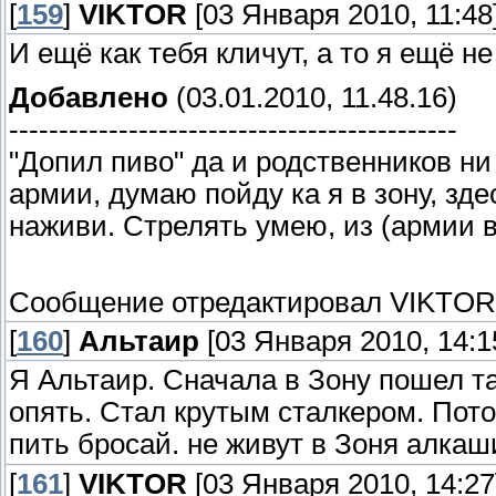
[
159
]
VIKTOR
[03 Января 2010, 11:48
И ещё как тебя кличут, а то я ещё не
Добавлено
(03.01.2010, 11.48.16)
---------------------------------------------
"Допил пиво" да и родственников ни к
армии, думаю пойду ка я в зону, зд
наживи. Стрелять умею, из (армии в
Сообщение отредактировал
VIKTOR
[
160
]
Альтаир
[03 Января 2010, 14:1
Я Альтаир. Сначала в Зону пошел т
опять. Стал крутым сталкером. Пото
пить бросай. не живут в Зоня алкаш
[
161
]
VIKTOR
[03 Января 2010, 14:27