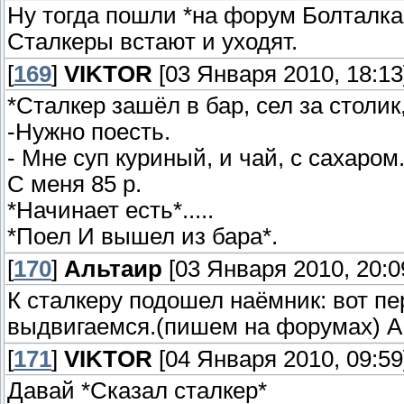
Ну тогда пошли *на форум Болталка
Сталкеры встают и уходят.
[
169
]
VIKTOR
[03 Января 2010, 18:13
*Сталкер зашёл в бар, сел за столик,
-Нужно поесть.
- Мне суп куриный, и чай, с сахаром
С меня 85 р.
*Начинает есть*.....
*Поел И вышел из бара*.
[
170
]
Альтаир
[03 Января 2010, 20:0
К сталкеру подошел наёмник: вот пе
выдвигаемся.(пишем на форумах) А
[
171
]
VIKTOR
[04 Января 2010, 09:59
Давай *Сказал сталкер*