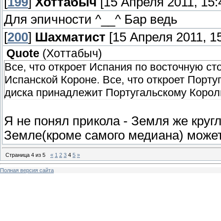
[
199
]
Хоттабыч
[15 Апреля 2011, 15:
Для эпичности ^__^ Бар ведь
[
200
]
Шахматист
[15 Апреля 2011, 15
Quote
(
Хоттабыч
)
Все, что откроет Испания по восточную с
Испанской Короне. Все, что откроет Порт
диска принадлежит Португальскому Корол
Я не понял прикола - Земля же кругл
Земле(кроме самого медиана) может
Страница
4
из
5
«
1
2
3
4
5
»
Полная версия сайта