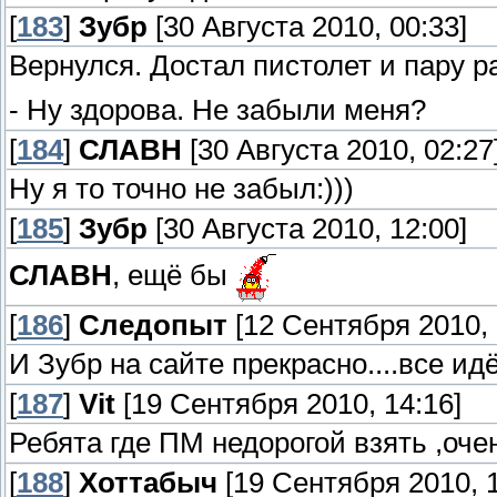
[
183
]
Зубр
[30 Августа 2010, 00:33]
Вернулся. Достал пистолет и пару ра
- Ну здорова. Не забыли меня?
[
184
]
СЛАВН
[30 Августа 2010, 02:27
Ну я то точно не забыл:)))
[
185
]
Зубр
[30 Августа 2010, 12:00]
СЛАВН
, ещё бы
[
186
]
Следопыт
[12 Сентября 2010, 
И Зубр на сайте прекрасно....все ид
[
187
]
Vit
[19 Сентября 2010, 14:16]
Ребята где ПМ недорогой взять ,оче
[
188
]
Хоттабыч
[19 Сентября 2010, 1