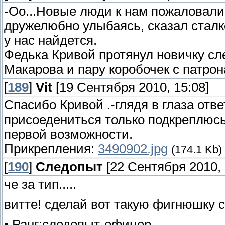
-Оо...Новые люди к нам пожаловал
дружелюбно улыбаясь, сказал сталк
у нас найдется.
Федька Кривой протянул новичку сл
Макарова и пару коробочек с патрон
[
189
]
Vit
[19 Сентября 2010, 15:08]
Спасибо Кривой .-глядя в глаза отве
присоедениться только подкреплюсь
первой возможности.
Прикрепления:
3490902.jpg
(174.1 Kb)
[
190
]
Следопыт
[22 Сентября 2010, 
че за тип.....
витте! сделай вот такую фигнюшку 
• Ранг:следопыт-офицер