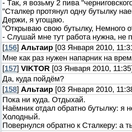
- Так, я возьму 2 пива "черниговского
"Сталкер протянул одну бутылку на
Держи, я угощаю.
"Открываю свою бутылку, Немного о
- Слушай мне тут работа нужна, не
[
156
]
Альтаир
[03 Января 2010, 11:3
Мне как раз нужен напарник на врем
[
157
]
VIKTOR
[03 Января 2010, 11:35
Да, куда пойдём?
[
158
]
Альтаир
[03 Января 2010, 11:3
Пока ни куда. Отдыхай.
Наёмник отдал обратно бутылку: я н
Холодный.
Повернулся обратно к Сталкеру: а т