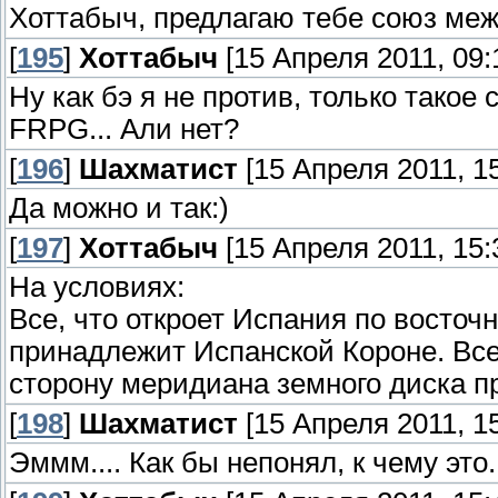
Хоттабыч, предлагаю тебе союз ме
[
195
]
Хоттабыч
[15 Апреля 2011, 09:
Ну как бэ я не против, только тако
FRPG... Али нет?
[
196
]
Шахматист
[15 Апреля 2011, 15
Да можно и так:)
[
197
]
Хоттабыч
[15 Апреля 2011, 15:
На условиях:
Все, что откроет Испания по восточ
принадлежит Испанской Короне. Все
сторону меридиана земного диска п
[
198
]
Шахматист
[15 Апреля 2011, 15
Эммм.... Как бы непонял, к чему это.