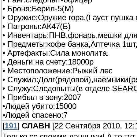
• Броня:Берил-5(М)
• Оружие:Оружие гора.(Гауст пушка
• Патроны:АК47(Б)
• Инвентарь:ПНВ,фонарь,мешки для
• Предметы:кофе банка,Аптечка 1ш
• Артефакты:Сила монолита.
• Деньги на счету:18000р
• Местоположение:Рыжий лес
• Служил:Долг(рядовой),наёмники(р
• Служу:Следопыты(в отделе SEAR
• Прибыл в зону:2007
•Людей убито:15000
•Людей спасено:7
[
191
]
СЛАВН
[22 Сентября 2010, 12:
Только со своими данными! А то тут 