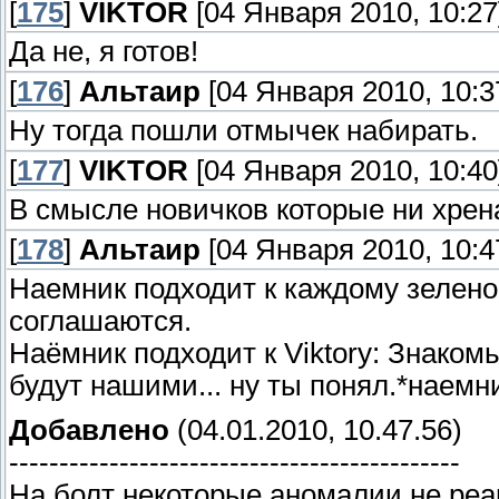
[
175
]
VIKTOR
[04 Января 2010, 10:27
Да не, я готов!
[
176
]
Альтаир
[04 Января 2010, 10:3
Ну тогда пошли отмычек набирать.
[
177
]
VIKTOR
[04 Января 2010, 10:40
В смысле новичков которые ни хрен
[
178
]
Альтаир
[04 Января 2010, 10:4
Наемник подходит к каждому зеленом
соглашаются.
Наёмник подходит к Viktorу: Знаком
будут нашими... ну ты понял.*наемн
Добавлено
(04.01.2010, 10.47.56)
---------------------------------------------
На болт некоторые аномалии не реа