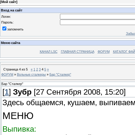
[
Мой сайт
]
Вход на сайт
Логин:
Пароль:
запомнить
Забыл
Меню сайта
КАНАЛ LSC
ГЛАВНАЯ СТРАНИЦА
ФОРУМ
КАТАЛОГ ФА
Страница
4
из
5
«
1
2
3
4
5
»
ФОРУМ
»
Вольные сталкеры
»
Бар "Сталкер"
Бар "Сталкер"
[
1
]
Зубр
[27 Сентября 2008, 15:20]
Здесь общаемся, кушаем, выпиваем
МЕНЮ
Выпивка: