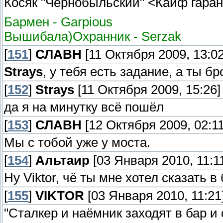
Косяк "Чернобыльский" <Кайф гаран
Бармен - Garpious
Вышибала)Охранник - Serzak
[
151
]
СЛАВН
[11 Октября 2009, 13:02
Strays
, у тебя есть задание, а ты б
[
152
]
Strays
[11 Октября 2009, 15:26]
да я на минутку всё пошёл
[
153
]
СЛАВН
[12 Октября 2009, 02:11
Мы с тобой уже у моста.
[
154
]
Альтаир
[03 Января 2010, 11:1
Ну Viktor, чё ты мне хотел сказать в
[
155
]
VIKTOR
[03 Января 2010, 11:21
"Сталкер и наёмник заходят в бар и 