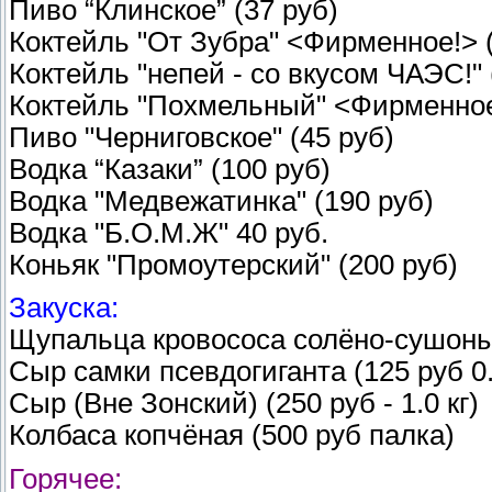
Пиво “Клинское” (37 руб)
Коктейль "От Зубра" <Фирменное!> (
Коктейль "непей - со вкусом ЧАЭС!" 
Коктейль "Похмельный" <Фирменное!
Пиво "Черниговское" (45 руб)
Водка “Казаки” (100 руб)
Водка "Медвежатинка" (190 руб)
Водка "Б.О.М.Ж" 40 руб.
Коньяк "Промоутерский" (200 руб)
Закуска:
Щупальца кровососа солёно-сушоные
Сыр самки псевдогиганта (125 руб 0.
Сыр (Вне Зонский) (250 руб - 1.0 кг)
Колбаса копчёная (500 руб палка)
Горячее: