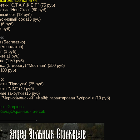
когольные напитки:
етик "С.Т.А.Л.К.Е.Р" (75 руб)
етик "Нон Стоп" (80 руб)
ный сок (12 руб)
синовый сок (13 руб)
(6 руб)
5 руб)
е:
 (Бесплатно)
(Бесплатно)
п (1 руб)
ез (1 руб)
ца (1.50 руб)
са (В дорогу) "Местная" (350 руб)
100 руб)
о:
еты "Прилуки" (25 руб)
еты "ЛМ" (40 руб)
ые закрутки (15 руб)
 "Чернобыльский" <Кайф гарантирован Зубром!> (19 руб)
н - Garpious
бала)Охранник - Serzak