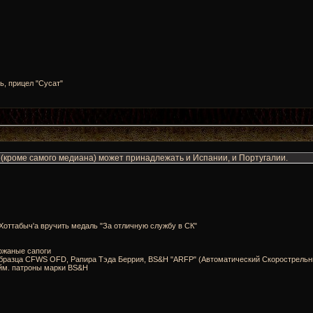
ь, прицел "Сусат"
ле(кроме самого медиана) может принадлежать и Испании, и Португалии.
oттабыч'а вручить медаль "За отличную службу в СК"
ожаные сапоги
о образца CFWS OFD, Рапира Тэда Беррия, BS&H "ARFP" (Автоматический Скорострель
йм. патроны марки BS&H