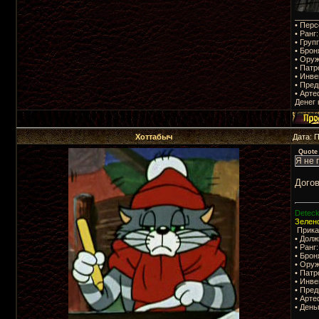
_____
• Перс
• Ранг
• Груп
• Брон
• Оруж
• Патр
• Инве
• Пред
• Арте
Денег 
Хоттабыч
Дата: 
Quote
Я не 
Догов
Deteck
Зелено
Приказ
• Долж
• Ранг
• Брон
• Оруж
• Пат
• Инве
• Пре
• Арте
• День