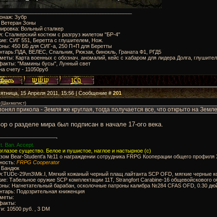
______________________________________________
онаж: Зубр
: Ветеран Зоны
пировка: Вольный сталкер
я: Сталкерский костюм с разгруз жилетом "БР-4"
ие: СИГ 551, Беретта с глушителем, Нож.
оны: 450 ББ для СИГ-а, 250 П+П для Беретты
нтарь:ПДА, ВЕЛЕС, Спальник, Рюкзак, бинокль, Граната Ф1, РГД5
меты: Карта военных с обознач. аномалий, кейс с хабаром для лидера Долга, глушител
факты: "Мамины бусы", Лунный свет
на счету - 11050руб
Пятница, 15 Апреля 2011, 15:56 | Сообщение #
201
(
Шахматист
)
понял прикола - Земля же круглая, тогда получается все, что открыто на Зем
ор о разделе мира был подписан в начале 17-ого века.
t. Ban. Accept.
глазое существо. Белое и пушистое, наглое и настырное (с)
ом Bear-Student'a №11 о награждении сотрудника FRPG Кооперации общего профиля Х
ность:
FRPG Cooperator
: Бандюк
я:TUDc-29\m3\Mk.I, Мягкий кожаный черный плащ лайтанта SCP OFD, мягкие черные к
ие: Табельное оружие SCP комплектации 11Т, Strangfort Carabine-16 общевойсковог
роны: Нагнетательный барабан, осколочные патроны калибра №284 CFAS OFD, 0.30 дю
нтарь: Подозрительная книженция
дметы:
факты:
ги: 10500 руб. , 3 DM