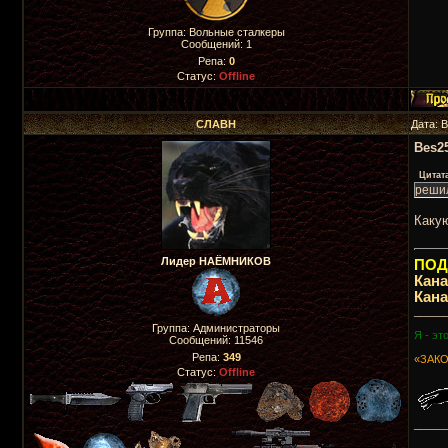
Группа: Вольные сталкеры
Сообщений:
1
Репа:
0
Статус:
Offline
СЛАВН
Дата: 
Bes2
Цитат
решил
Каку
Лидер НАЁМНИКОВ
ПОДП
Кан
Кан
_____
Группа: Администраторы
Я - эт
Сообщений:
11546
Репа:
349
«ЗАКО
Статус:
Offline
_____