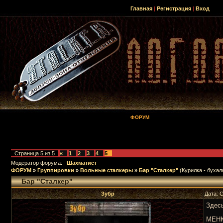
Главная
|
Регистрация
|
Вход
ФОРУМ
Страница
5
из
5
«
1
2
3
4
5
Модератор форума:
Шахматист
ФОРУМ
»
Группировки
»
Вольные сталкеры
»
Бар "Сталкер"
(Курилка - бухал
Бар "Сталкер"
Зубр
Дата: 
Здес
МЕН