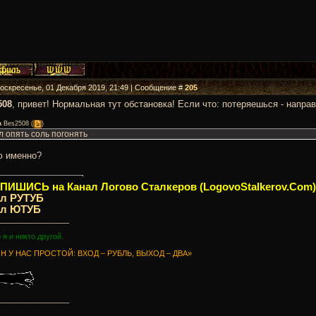
Воскресенье, 01 Декабря 2019, 21:49 | Сообщение #
205
508
, привет! Нормальная тут обстановка! Если что: потеряешься - направ
а
Bes2508
(
)
 опять соль погонять
ю именно?
ИШИСЬ на Канал Логово Сталкеров (LogovoStalkerov.Com)
ал РУТУБ
ал ЮТУБ
_________________
о я и никто другой.
Н У НАС ПРОСТОЙ: ВХОД – РУБЛЬ, ВЫХОД – ДВА»
_________________