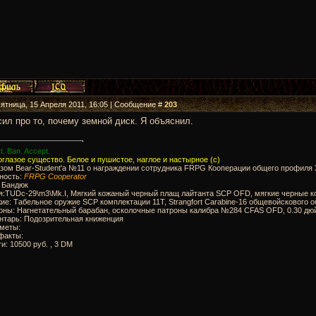
Пятница, 15 Апреля 2011, 16:05 | Сообщение #
203
ил про то, почему земной диск. Я объяснил.
t. Ban. Accept.
глазое существо. Белое и пушистое, наглое и настырное (с)
ом Bear-Student'a №11 о награждении сотрудника FRPG Кооперации общего профиля Х
ность:
FRPG Cooperator
: Бандюк
я:TUDc-29\m3\Mk.I, Мягкий кожаный черный плащ лайтанта SCP OFD, мягкие черные к
ие: Табельное оружие SCP комплектации 11Т, Strangfort Carabine-16 общевойсковог
роны: Нагнетательный барабан, осколочные патроны калибра №284 CFAS OFD, 0.30 дю
нтарь: Подозрительная книженция
дметы:
факты:
ги: 10500 руб. , 3 DM