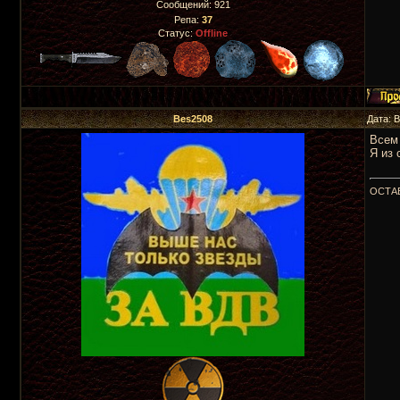
Сообщений:
921
Репа:
37
Статус:
Offline
Bes2508
Дата: 
Всем 
Я из 
ОСТА