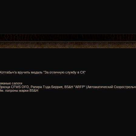
oттабыч'а вручить медаль "За отличную службу в СК"
ожаные сапоги
о образца CFWS OFD, Рапира Тэда Беррия, BS&H "ARFP" (Автоматический Скорострель
йм. патроны марки BS&H