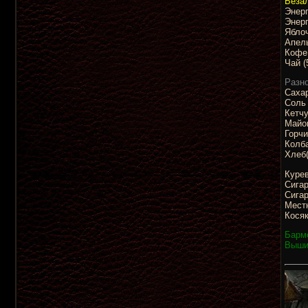
Безал
Энерг
Энерг
Яблоч
Апель
Кофе 
Чай (
Разно
Сахар
Соль 
Кетчу
Майон
Горчи
Колба
Хлеб(
Курев
Сигар
Сигар
Местн
Косяк
Барме
Выши