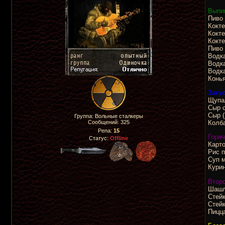
Выпи
Пиво 
Кокте
Кокте
Кокте
Пиво 
Водка
Водка
Водка
Конья
Закус
Щупал
Сыр с
Сыр (
Группа: Вольные сталкеры
Колба
Сообщений:
325
Репа:
15
Горяч
Статус:
Offline
Карто
Рис п
Суп м
Курин
Второ
Шашлы
Стейк
Стейк
Пицца