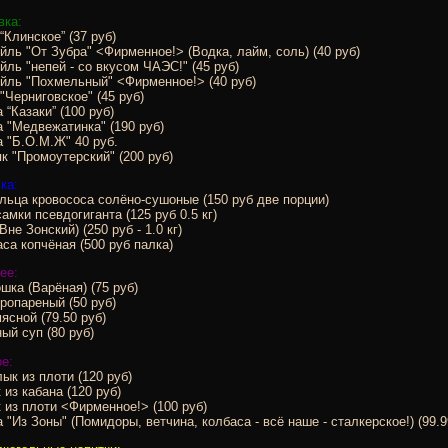
вка:
“Клинское” (37 руб)
йль "От Зубра" <Фирменное!> (Водка, лайм, соль) (40 руб)
йль "непей - со вкусом ЧАЭС!" (45 руб)
йль "Похмельный" <Фирменное!> (40 руб)
"Черниговское" (45 руб)
 “Казаки” (100 руб)
 "Медвежатинка" (190 руб)
 "Б.О.М.Ж" 40 руб.
к "Промоутерский" (200 руб)
ка:
ьца кровососа солёно-сушоные (150 руб две порции)
амки псевдогиганта (125 руб 0.5 кг)
Вне Зонский) (250 руб - 1.0 кг)
са копчёная (500 руб палка)
ее:
шка (Варёная) (75 руб)
ропареный (50 руб)
ясной (79.50 руб)
ый суп (80 руб)
е:
к из плоти (120 руб)
 из кабана (120 руб)
 из плоти <Фирменное!> (100 руб)
 "Из Зоны" (Помидоры, ветчина, колбаса - всё наше - сталкерское!) (99.9