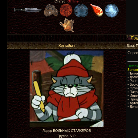
Статус:
Offline
Хоттабыч
Дата: 
Спрос
Deteck
Зелено
Приказ
• Долж
• Ранг
• Брон
• Оруж
• Пат
• Инве
• Пре
• Арте
• День
Лидер ВОЛЬНЫХ СТАЛКЕРОВ
Группа: VIP