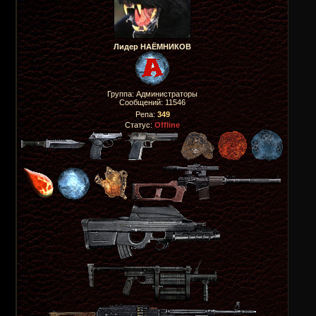
Лидер НАЁМНИКОВ
Группа: Администраторы
Сообщений:
11546
Репа:
349
Статус:
Offline