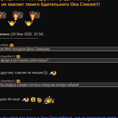
 не хватает твоего бдительного Ока Сэнсея!!!
влено
(29 Мая 2026, 23:34)
-------------------------------------
а
KleNik
(
)
ня Мой праздник День Сварщика
а
SuperMax13
(
)
 вроде в ресторане работаешь?
 другому совсем не мешает)))
а
SuperMax13
(
)
бы водка,а к водке глотка,а повод мы всегда найдем!
дная Истина!
и ты один раз попал в Зону Отчуждения, она не отпустит тебя у