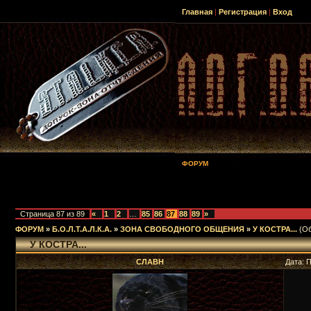
Главная
|
Регистрация
|
Вход
ФОРУМ
Страница
87
из
89
«
1
2
…
85
86
87
88
89
»
ФОРУМ
»
Б.О.Л.Т.А.Л.К.А.
»
ЗОНА СВОБОДНОГО ОБЩЕНИЯ
»
У КОСТРА...
(О
У КОСТРА...
СЛАВН
Дата: 