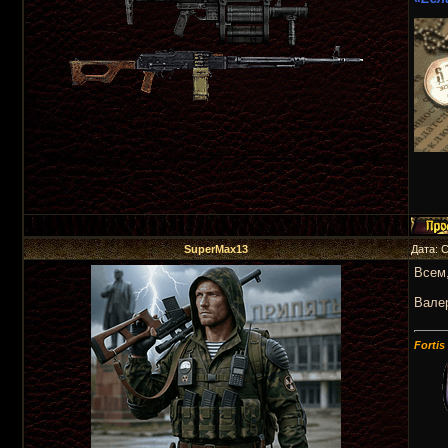
SuperMax13
Дата: 
Всем,
Вале
Fortis