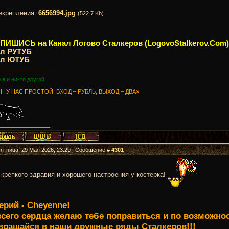
икрепления:
6656994.jpg
(522.7 Kb)
ИШИСЬ на Канал Логово Сталкеров (LogovoStalkerov.Com)
ал РУТУБ
ал ЮТУБ
_________________
о я и никто другой.
Н У НАС ПРОСТОЙ: ВХОД – РУБЛЬ, ВЫХОД – ДВА»
_________________
Пятница, 29 Мая 2026, 23:29 | Сообщение #
4301
крепкого здравия и хорошего настроения у костерка!
ерий - Cheyenne!
всего сердца желаю тебе поправиться и по возможнос
вращайся в наши дружные ряды Сталкеров!!!