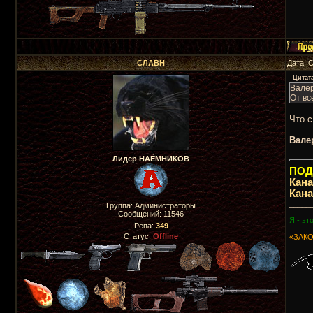
СЛАВН
Дата: 
Цитат
Валер
От вс
Что 
Вале
Лидер НАЁМНИКОВ
ПОДП
Кан
Кан
_____
Группа: Администраторы
Сообщений:
11546
Я - эт
Репа:
349
Статус:
Offline
«ЗАКО
_____