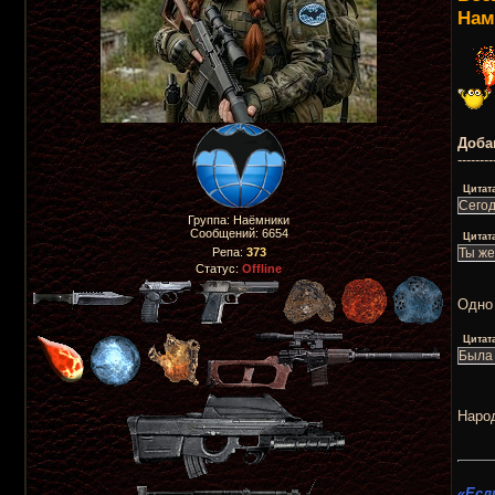
Нам
Доба
--------
Цитат
Сегод
Группа: Наёмники
Сообщений:
6654
Цитат
Ты же
Репа:
373
Статус:
Offline
Одно
Цитат
Была 
Наро
«Есл