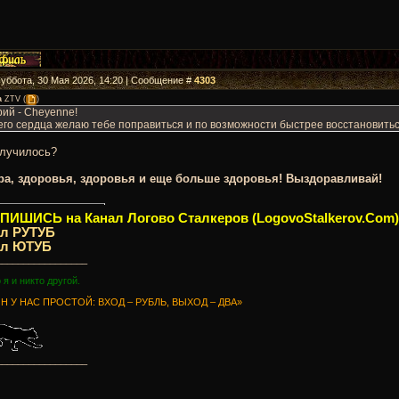
Суббота, 30 Мая 2026, 14:20 | Сообщение #
4303
а
ZTV
(
)
ий - Cheyenne!
его сердца желаю тебе поправиться и по возможности быстрее восстановитьс
случилось?
ра, здоровья, здоровья и еще больше здоровья! Выздоравливай!
ИШИСЬ на Канал Логово Сталкеров (LogovoStalkerov.Com)
ал РУТУБ
ал ЮТУБ
_________________
о я и никто другой.
Н У НАС ПРОСТОЙ: ВХОД – РУБЛЬ, ВЫХОД – ДВА»
_________________