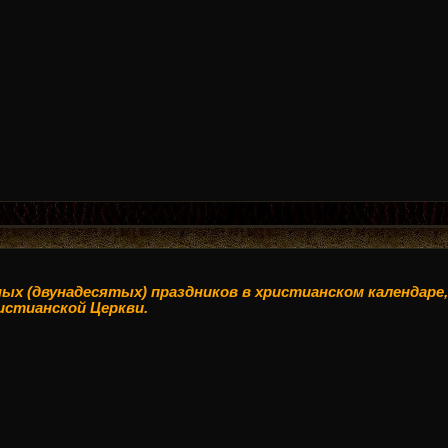
ых (двунадесятых) праздников в христианском календаре,
истианской Церкви.