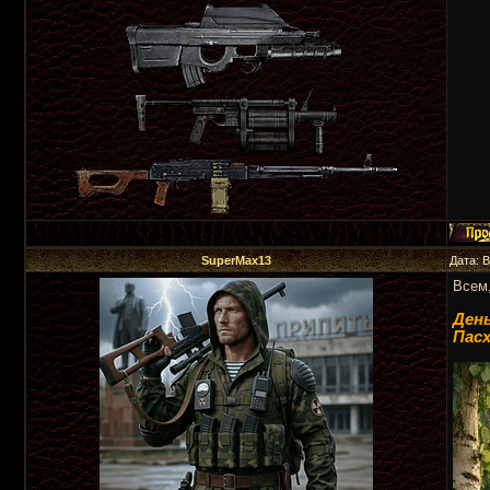
SuperMax13
Дата: 
Всем,
День
Пасх