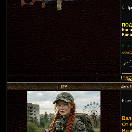
Пр
ПОДП
Кан
Кан
_____
Я - эт
«ЗАКО
_____
ZTV
Дата: 
Всем 
Вал
От 
Воз