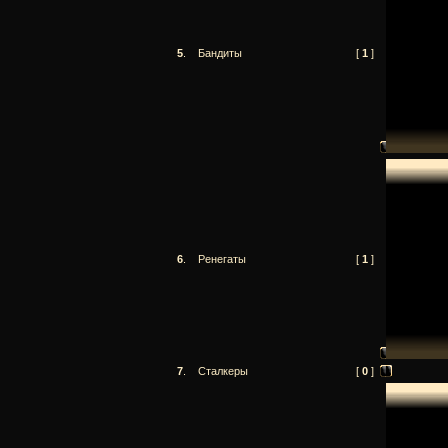
5
.
Бандиты
[
1
]
6
.
Ренегаты
[
1
]
7
.
Сталкеры
[
0
]