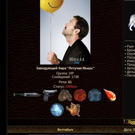
_____
• Ранг
• Брон
• Оруж
• Патр
• Инве
• Пред
• Арте
Заведующий бара "Летучая Мышь"
• День
Группа: VIP
• Пито
Сообщений:
1738
Репа:
61
Статус:
Offline
Хоттабыч
Дата: 