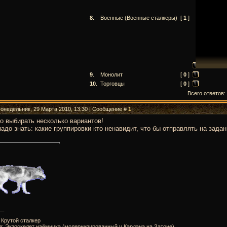
8
.
Военные (Военные сталкеры)
[
1
]
9
.
Монолит
[
0
]
10
.
Торговцы
[
0
]
Всего ответов:
Понедельник, 29 Марта 2010, 13:30 | Сообщение #
1
 выбирать несколько вариантов!
адо знать: какие группировки кто ненавидит, что бы отправлять на зада
__
: Крутой сталкер
я: Экзоскелет наёмника (модернизированный у Кардана на Затоне)