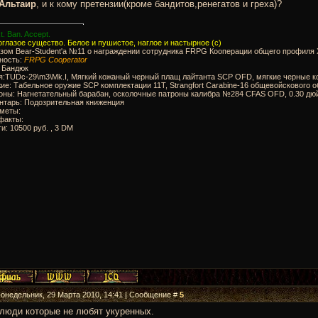
Альтаир
, и к кому претензии(кроме бандитов,ренегатов и греха)?
t. Ban. Accept.
глазое существо. Белое и пушистое, наглое и настырное (с)
ом Bear-Student'a №11 о награждении сотрудника FRPG Кооперации общего профиля Х
ность:
FRPG Cooperator
: Бандюк
я:TUDc-29\m3\Mk.I, Мягкий кожаный черный плащ лайтанта SCP OFD, мягкие черные к
ие: Табельное оружие SCP комплектации 11Т, Strangfort Carabine-16 общевойсковог
роны: Нагнетательный барабан, осколочные патроны калибра №284 CFAS OFD, 0.30 дю
нтарь: Подозрительная книженция
дметы:
факты:
ги: 10500 руб. , 3 DM
Понедельник, 29 Марта 2010, 14:41 | Сообщение #
5
люди которые не любят укуренных.