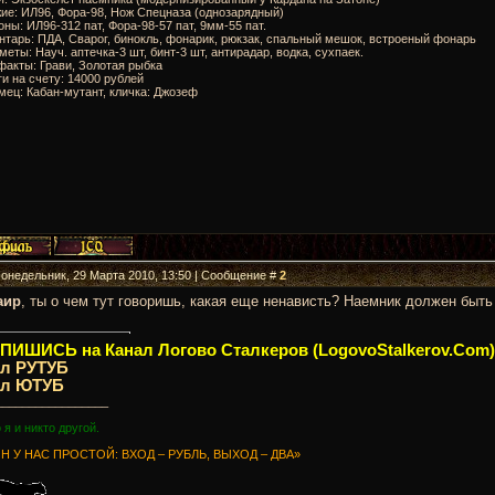
ие: ИЛ96, Фора-98, Нож Спецназа (однозарядный)
оны: ИЛ96-312 пат, Фора-98-57 пат, 9мм-55 пат.
нтарь: ПДА, Сварог, бинокль, фонарик, рюкзак, спальный мешок, встроеный фонарь
меты: Науч. аптечка-3 шт, бинт-3 шт, антирадар, водка, сухпаек.
факты: Грави, Золотая рыбка
ги на счету: 14000 рублей
мец: Кабан-мутант, кличка: Джозеф
Понедельник, 29 Марта 2010, 13:50 | Сообщение #
2
аир
, ты о чем тут говоришь, какая еще ненависть? Наемник должен быть
ИШИСЬ на Канал Логово Сталкеров (LogovoStalkerov.Com)
ал РУТУБ
ал ЮТУБ
_________________
о я и никто другой.
Н У НАС ПРОСТОЙ: ВХОД – РУБЛЬ, ВЫХОД – ДВА»