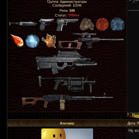
Группа: Администраторы
Сообщений:
11546
_____
Репа:
349
Статус:
Offline
Альтаир
Дата: 
Ну ес