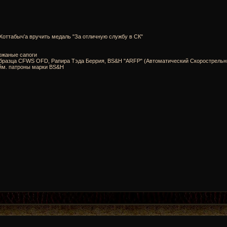
oттабыч'а вручить медаль "За отличную службу в СК"
ожаные сапоги
о образца CFWS OFD, Рапира Тэда Беррия, BS&H "ARFP" (Автоматический Скорострель
йм. патроны марки BS&H