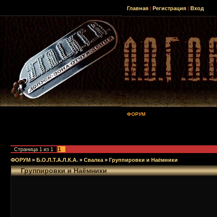
Главная
|
Регистрация
|
Вход
ФОРУМ
Страница
1
из
1
1
ФОРУМ
»
Б.О.Л.Т.А.Л.К.А.
»
Свалка
»
Группировки и Наёмники
Группировки и Наёмники