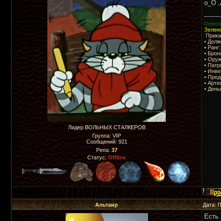
о_О ,
Deteck
Зелено
Приказ
• Долж
• Ранг
• Брон
• Оруж
• Пат
• Инве
• Пре
• Арте
• День
Лидер ВОЛЬНЫХ СТАЛКЕРОВ
Группа: VIP
Сообщений:
921
Репа:
37
Статус:
Offline
Альтаир
Дата: 
Есть 