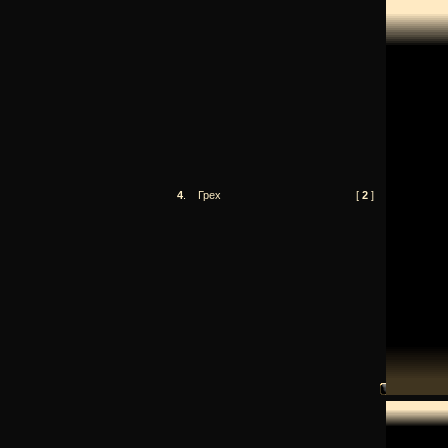
4
.
Грех
[
2
]