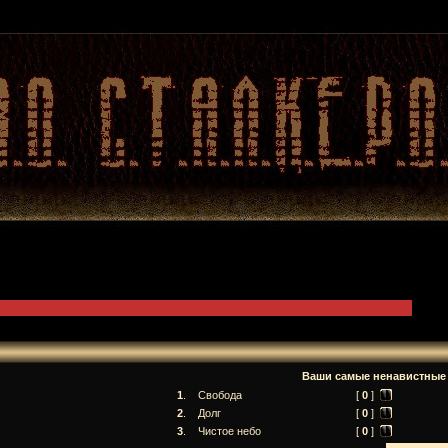
Ваши самые ненавистные
1
.
Свобода
[
0
]
2
.
Долг
[
0
]
3
.
Чистое небо
[
0
]