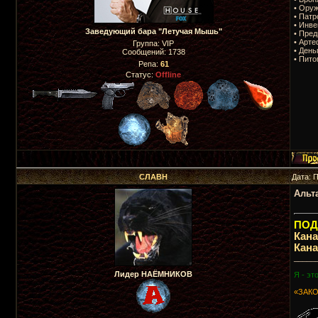
• Оруж
• Патр
• Инве
Заведующий бара "Летучая Мышь"
• Пред
• Арте
Группа: VIP
• День
Сообщений:
1738
• Пито
Репа:
61
Статус:
Offline
СЛАВН
Дата: 
Альт
ПОДП
Кан
Кан
_____
Лидер НАЁМНИКОВ
Я - эт
«ЗАКО