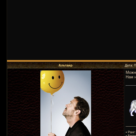
Альтаир
Дата: 
Можно
Нам н
_____
• Ранг
• Брон