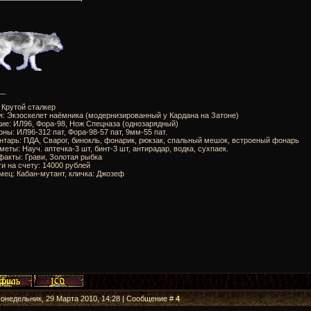
__
: Крутой сталкер
я: Экзоскелет наёмника (модернизированный у Кардана на Затоне)
ие: ИЛ96, Фора-98, Нож Спецназа (однозарядный)
оны: ИЛ96-312 пат, Фора-98-57 пат, 9мм-55 пат.
нтарь: ПДА, Сварог, бинокль, фонарик, рюкзак, спальный мешок, встроеный фонарь
меты: Науч. аптечка-3 шт, бинт-3 шт, антирадар, водка, сухпаек.
факты: Грави, Золотая рыбка
ги на счету: 14000 рублей
мец: Кабан-мутант, кличка: Джозеф
Понедельник, 29 Марта 2010, 14:28 | Сообщение #
4