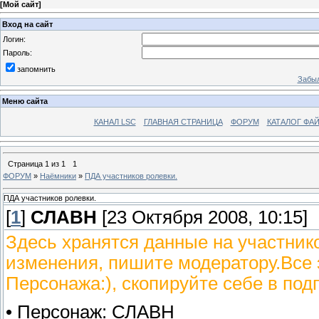
[
Мой сайт
]
Вход на сайт
Логин:
Пароль:
запомнить
Забыл
Меню сайта
КАНАЛ LSC
ГЛАВНАЯ СТРАНИЦА
ФОРУМ
КАТАЛОГ ФА
Страница
1
из
1
1
ФОРУМ
»
Наёмники
»
ПДА участников ролевки.
ПДА участников ролевки.
[
1
]
СЛАВН
[23 Октября 2008, 10:15]
Здесь хранятся данные на участник
изменения, пишите модератору.Все 
Персонажа:), скопируйте себе в под
• Персонаж: СЛАВН