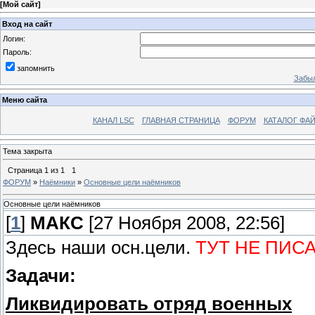
[
Мой сайт
]
Вход на сайт
Логин:
Пароль:
запомнить
Забыл
Меню сайта
КАНАЛ LSC
ГЛАВНАЯ СТРАНИЦА
ФОРУМ
КАТАЛОГ ФА
Тема закрыта
Страница
1
из
1
1
ФОРУМ
»
Наёмники
»
Основные цели наёмников
Основные цели наёмников
[
1
]
МАКС
[27 Ноября 2008, 22:56]
Здесь наши осн.цели.
ТУТ НЕ ПИСА
Задачи:
Ликвидировать отряд военных