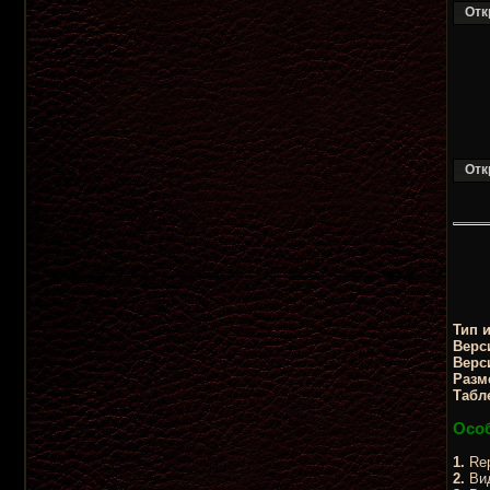
Тип 
Верс
Верс
Разм
Табл
Особ
1.
Rep
2.
Вид