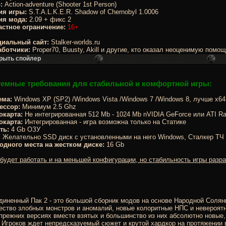
:
Action-adventure (Shooter 1st Person)
ия игры:
S.T.A.L.K.E.R. Shadow of Chernobyl 1.0006
ия мода:
2.09 + фикс 2
астное ограничение:
16+
иальный сайт:
Stalker-worlds.ru
аботчики:
Proper70, Buusty, Akill и другие, кто оказал неоценимую помо
емные требования для стабильной и комфортной игры:
ема:
Windows XP (SP2) /Windows Vista /Windows 7 /Windows 8, лучше x6
ессор:
Минимум 2.5 Ghz
окарта:
Не интегрированная 512 Mb - 1024 Mb nVIDIA GeForce или ATI R
окарта:
Интегрированная - игра возможна только на Статике
ть:
4 Gb ОЗУ
:
Желательно SSD диск с установленными на него Windows, Сталкер ТЧ 
одного места на жестком диске:
16 Gb
будет работать и на меньшей конфигурации, но стабильность игры разра
иненный Пак 2 - это большой сборник модов на основе Народной Солян
ство злобных монстров и аномалий, новые колоритные НПС и невероятн
прежних версиях вместе взятых и большинство из них абсолютно новые,
 Игроков ждет непредсказуемый сюжет и крутой хардкор на протяжении 