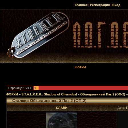
Главная
|
Регистрация
|
Вход
ФОРУМ
Страница
1
из
1
1
ФОРУМ
»
S.T.A.L.K.E.R.: Shadow of Chernobyl
»
Объединенный Пак 2 (ОП-2)
»
Сталкер Объединенный Пак 2 (ОП-2)
СЛАВН
Дата: 