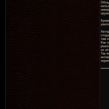
Объед
нельз
невер
оружи
Кроме
увели
Автор
созд
там и
Как с
реали
но не
Так в
интер
переп