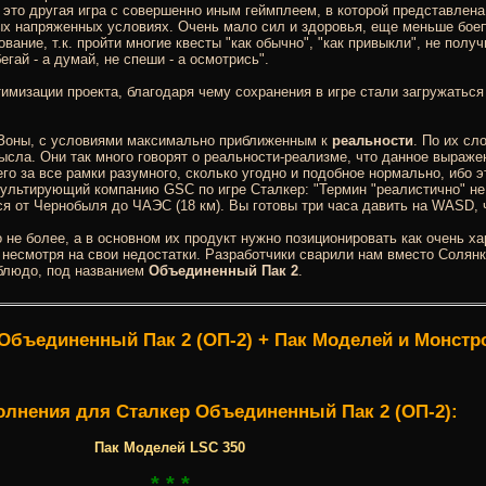
, это другая игра с совершенно иным геймплеем, в которой представлен
амых напряженных условиях. Очень мало сил и здоровья, еще меньше бое
ание, т.к. пройти многие квесты "как обычно", "как привыкли", не получ
егай - а думай, не спеши - а осмотрись".
имизации проекта, благодаря чему сохранения в игре стали загружаться 
 Зоны, с условиями максимально приближенным к
реальности
. По их с
сла. Они так много говорят о реальности-реализме, что данное выраже
о за все рамки разумного, сколько угодно и подобное нормально, ибо эт
ультирующий компанию GSC по игре Сталкер: "Термин "реалистично" не 
ся от Чернобыля до ЧАЭС (18 км). Вы готовы три часа давить на WASD, 
о не более, а в основном их продукт нужно позиционировать как очень х
 несмотря на свои недостатки. Разработчики сварили нам вместо Солян
 блюдо, под названием
Объединенный Пак 2
.
Объединенный Пак 2 (ОП-2) + Пак Моделей и Монстр
олнения для Сталкер Объединенный Пак 2 (ОП-2):
Пак Моделей LSC 350
* * *