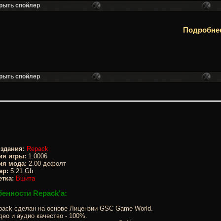
Подробнее
издания:
Repack
ия игры:
1.0006
ия мода:
2.00 дефолт
ер:
5.21 Gb
етка:
Вшита
енности Repack'a:
ack сделан на основе Лицензии GSC Game World.
ео и аудио качество - 100%.