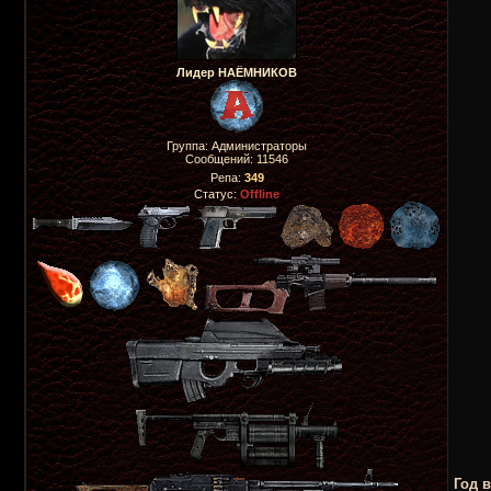
Лидер НАЁМНИКОВ
Группа: Администраторы
Сообщений:
11546
Репа:
349
Статус:
Offline
Год 