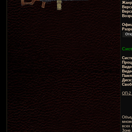
Жанр
Верс
Верс
Возр
Офиц
Разр
Сист
Сист
Проц
Виде
Виде
Памя
Диск
Своб
ОП-2 
Объед
множе
всех 
Зоне.