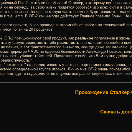
иненный Пак 2 - это уже не обычный Сталкер, к которому все привыкли
я ни на секунду, за свою жизнь придется бороться изо всех сил и в с
оятно серьезно. Теперь не малую часть времени будет занимать планиров
е и т.д. и т.п. В ОП-2 как никогда действует Главное правило Зоны: "Не б
 всего прочего, была проведена огромнейшая работа по технической опт
чился почти на 20 процентов.
ы ОП-2 позиционируют свой продукт, как
реальное
погружение в жизнь
ать эту самую
реальность
, ибо
реальность
всегда сложнее любого вымы
 не пахнет, а вот фантастического вымысла, кое-где даже зашкаливающег
казал директор ЧАЭС по ядерной безопасности Александр Новиков, конс
стичность убивает геймплей. Представьте себе, что Вам нужно добрать
 реалистичность."
от "похожесть" на реалистичность у авторов еще немного получилась, н
есную определенной группе игроков. Лично мне ОП-2 очень понравился,
ерчили, где-то недосолили, но в целом все равно получилось отличное
Прохождение Сталкер 
Скачать доп