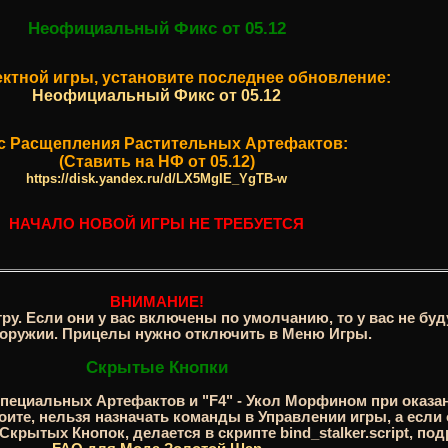
Неофициальный Фикс от 05.12
ектной игры, установите последнее обновление:
Неофициальный Фикс от 05.12
с Расщепления Растительных Артефактов:
(Ставить на НФ от 05.12)
https://disk.yandex.ru/d/LX5MgIE_YgTB-w
НАЧАЛО НОВОЙ ИГРЫ НЕ ТРЕБУЕТСЯ
ВНИМАНИЕ!
ру. Если они у вас включены по умолчанию, то у вас не буд
 оружии. Прицелы нужно отключить в Меню Игры.
Скрытые Кнопки
 специальных Артефактов и "F4" - Укол Морфином при оказа
оите, нельзя назначать команды в Управлении игры, а если
крытых Кнопок, делается в скрипте bind_stalker.script, по