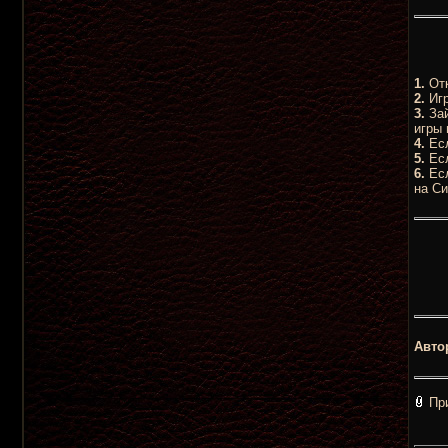
1.
Отк
2.
Игр
3.
Зай
игры 
4.
Есл
5.
Есл
6.
Есл
на Си
Авто
Пр