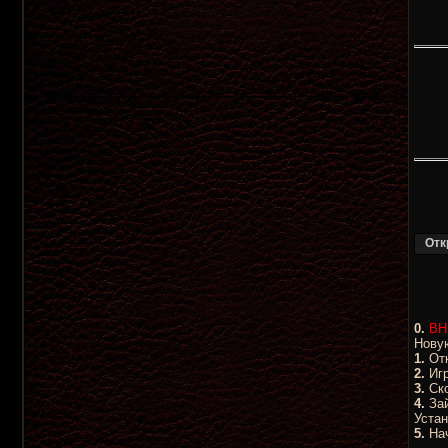
0.
ВН
Нову
1.
Отк
2.
Игр
3.
Ско
4.
Зай
Устан
5.
Нач