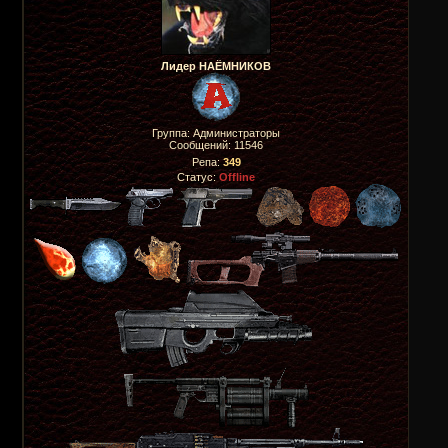
Лидер НАЁМНИКОВ
Группа: Администраторы
Сообщений:
11546
Репа:
349
Статус:
Offline