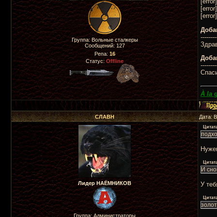
[erro
[error
[erro
Доба
--------
Группа: Вольные сталкеры
Здра
Сообщений:
127
Репа:
16
Доба
Статус:
Offline
--------
Спаси
À la 
СЛАВН
Дата: 
Цитат
подхо
Нуже
Цитат
И сно
Лидер НАЁМНИКОВ
У теб
Цитат
золот
Группа: Администраторы