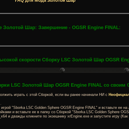
FAQ для Мода Золотой Шар
 Золотой Шар: Завершение - OGSR Engine FINAL:
высокой скорости Сборку LSC Золотой Шар OGSR Eng
орки LSC Золотой Шар OGSR Engine FINAL со своим 
олжить играть с этой Сборкой, если вы ранее начинали НИ с
Неофициал
.
 игрой "Sborka LSC Golden Sphere OGSR Engine FINAL" и вставьте ее на
ойками и вставьте ее в папку со Сборкой "Sborka LSC Golden Sphere OG
x64 и дважды кликните по экзешнику xrEngine.exe и запустите игру (Как