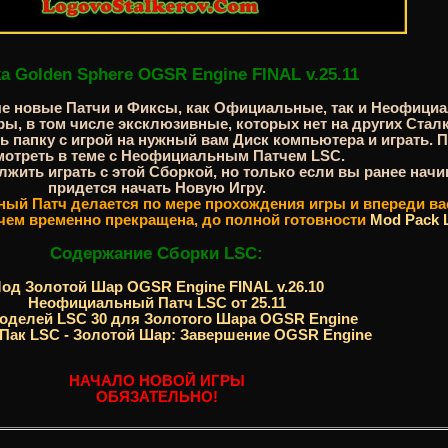
a Golden Sphere OGSR Engine FINAL v.25.11
е новые Патчи и Фиксы, как Официальные, так и Неофициа
ы, в том числе эксклюзивные, которых нет на других Стал
ать папку с игрой на нужный вам Диск компьютера и играть
мотреть в теме с Неофициальным Патчем LSC.
лжить играть с этой Сборкой, но только если вы ранее на
придется начать Новую Игру.
ный Патч делается по мере прохождения игры и впереди вас
ем временно прекращена, до полной готовности
Mod Pack 
Содержание Сборки LSC:
од Золотой Шар OGSR Engine FINAL v.26.10
Неофициальный Патч LSC от 25.11
оделей LSC 30 для Золотого Шара OGSR Engine
Пак LSC - Золотой Шар: Завершение OGSR Engine
НАЧАЛО НОВОЙ ИГРЫ
ОБЯЗАТЕЛЬНО!