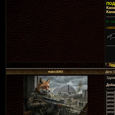
ПОДП
Кан
Кан
_____
Я - эт
«ЗАКО
_____
maks10263
Дата: 
Здрав
Доба
--------
[error
[erro
[erro
[error
[erro
[erro