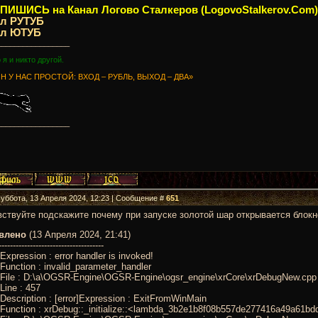
ИШИСЬ на Канал Логово Сталкеров (LogovoStalkerov.Com)
ал РУТУБ
ал ЮТУБ
_________________
о я и никто другой.
Н У НАС ПРОСТОЙ: ВХОД – РУБЛЬ, ВЫХОД – ДВА»
_________________
Суббота, 13 Апреля 2024, 12:23 | Сообщение #
651
ствуйте подскажите почему при запуске золотой шар открывается блокн
влено
(13 Апреля 2024, 21:41)
-------------------------------------
]Expression : error handler is invoked!
r]Function : invalid_parameter_handler
r]File : D:\a\OGSR-Engine\OGSR-Engine\ogsr_engine\xrCore\xrDebugNew.cpp
]Line : 457
r]Description : [error]Expression : ExitFromWinMain
r]Function : xrDebug::_initialize::<lambda_3b2e1b8f08b557de277416a49a61bdd