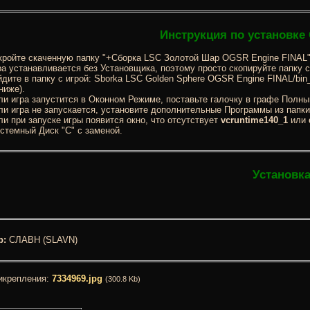
Инструкция по установке
ройте скаченную папку "+Сборка LSC Золотой Шар OGSR Engine FINAL"
а устанавливается без Установщика, поэтому просто скопируйте папку с
дите в папку с игрой: Sborka LSC Golden Sphere OGSR Engine FINAL/bin_
ниже).
и игра запустится в Оконном Режиме, поставьте галочку в графе Полны
и игра не запускается, установите дополнительные Программы из папк
и при запуске игры появится окно, что отсутствует
vcruntime140_1
или
стемный Диск "С" с заменой.
Установк
р:
СЛАВН (SLAVN)
икрепления:
7334969.jpg
(300.8 Kb)