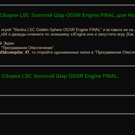
 Сборки LSC Золотой Шар OGSR Engine FINAL для Но
.
 игрой "Sborka LSC Golden Sphere OGSR Engine FINAL" и вставьте ее на
x64 и дважды кликните по экзешнику xrEngine.exe и запустите игру (Как
й Экран.
и "Программное Обеспечение".
d3dcompiler_47
, то откройте одноименные папки в "Программном Обеспе
а Сборки LSC Золотой Шар OGSR Engine FINAL: