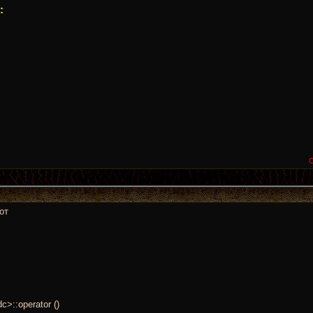
:
от
c>::operator ()