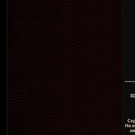
3D
Скр
На в
за