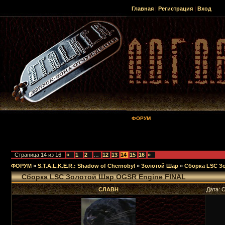
Главная
|
Регистрация
|
Вход
ФОРУМ
Страница
14
из
16
«
1
2
…
12
13
14
15
16
»
ФОРУМ
»
S.T.A.L.K.E.R.: Shadow of Chernobyl
»
Золотой Шар
»
Сборка LSC З
Сборка LSC Золотой Шар OGSR Engine FINAL
СЛАВН
Дата: 