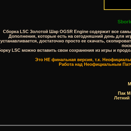
Sbork
Сборка LSC Золотой Шар OGSR Engine содержит все самы
Дополнения, которые есть на сегодняшний день для игр
устанавливается, достаточно просто ее скачать, скопиров
пос
орку LSC можно вставить свои сохранения из игры и продо
Это НЕ финальная версия, т.к. Неофициаль
Работа над Неофициальным Патч
М
Пак М
Летний 