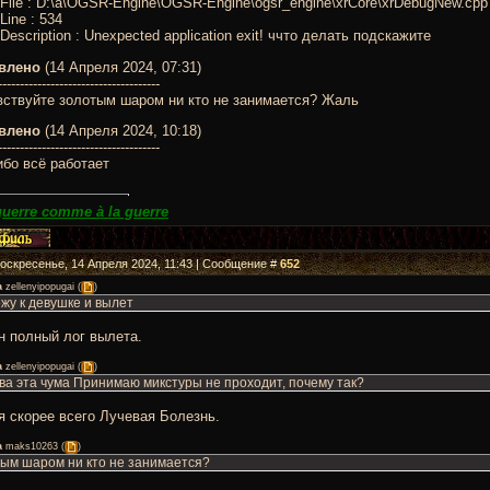
r]File : D:\a\OGSR-Engine\OGSR-Engine\ogsr_engine\xrCore\xrDebugNew.cpp
]Line : 534
r]Description : Unexpected application exit! ччто делать подскажите
влено
(14 Апреля 2024, 07:31)
-------------------------------------
вствуйте золотым шаром ни кто не занимается? Жаль
влено
(14 Апреля 2024, 10:18)
-------------------------------------
бо всё работает
guerre comme à la guerre
Воскресенье, 14 Апреля 2024, 11:43 | Сообщение #
652
а
zellenyipopugai
(
)
жу к девушке и вылет
н полный лог вылета.
а
zellenyipopugai
(
)
ва эта чума Принимаю микстуры не проходит, почему так?
я скорее всего Лучевая Болезнь.
а
maks10263
(
)
ым шаром ни кто не занимается?